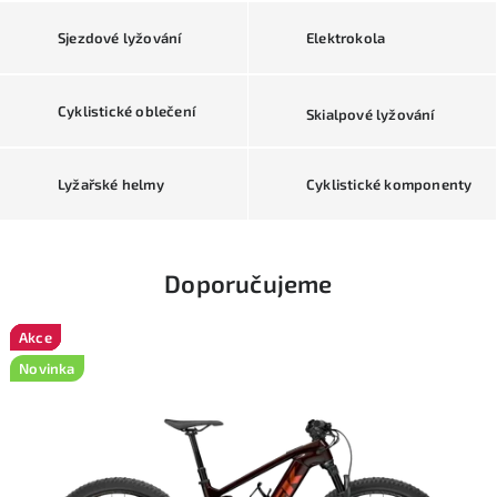
p
Sjezdové lyžování
Elektrokola
o
r
Cyklistické oblečení
Skialpové lyžování
t
o
Lyžařské helmy
Cyklistické komponenty
v
n
í
Doporučujeme
v
Akce
Akce
Akce
Akce
Akce
Akce
Akce
Akce
Akce
Akce
y
Novinka
b
a
v