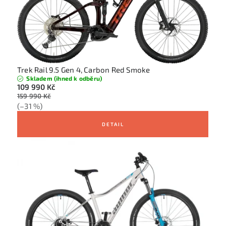
e
n
í
Trek Rail 9.5 Gen 4, Carbon Red Smoke
Skladem (ihned k odběru)
109 990 Kč
159 990 Kč
(–31 %)