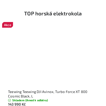
TOP horská elektrokola
Akce
Akce
Akce
Akce
Akce
Akce
Akce
Akce
Akce
Akce
Teewing Teewing DJI Avinox, Turbo Force XT 800
Cosmic Black, L
Skladem (ihned k odběru)
143 990 Kč