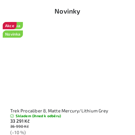
Novinky
Akce
Akce
Novinka
Novinka
Novinka
Trek Procaliber 8, Matte Mercury/Lithium Grey
Skladem (ihned k odběru)
33 291 Kč
36 990 Kč
(–10 %)