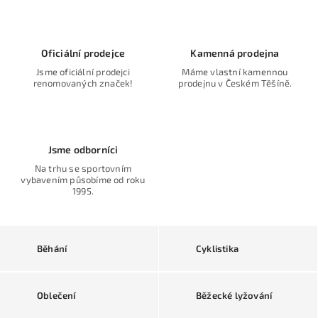
i
v
ý
Oficiální prodejce
Kamenná prodejna
p
Jsme oficiální prodejci
Máme vlastní kamennou
renomovaných značek!
prodejnu v Českém Těšíně.
a
r
t
Jsme odborníci
n
Na trhu se sportovním
vybavením působíme od roku
e
1995.
r
p
Běhání
Cyklistika
r
o
Oblečení
Běžecké lyžování
s