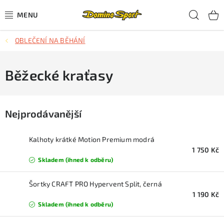
Přejít
Hled
na
obsah
OBLEČENÍ NA BĚHÁNÍ
CYKLISTIKA
SJEZDOVÉ LYŽOVÁNÍ
Běžecké kraťasy
SKIALPOVÉ LYŽOVÁNÍ
Nejprodávanější
BĚŽECKÉ LYŽOVÁNÍ
Kalhoty krátké Motion Premium modrá
OBLEČENÍ A OBUV
1 750 Kč
Skladem (ihned k odběru)
BĚHÁNÍ
Šortky CRAFT PRO Hypervent Split, černá
1 190 Kč
TIPY NA DÁRKY
Skladem (ihned k odběru)