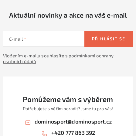
r
v
Aktuální novinky a akce na váš e-mail
k
y
v
E-mail
PŘIHLÁSIT SE
ý
p
Vložením e-mailu souhlasíte s
podmínkami ochrany
i
osobních údajů
s
u
Pomůžeme vám s výběrem
Potřebujete s něčím poradit? Jsme tu pro vás!
dominosport
@
dominosport.cz
+420 777 863 392