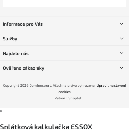
Z
á
Informace pro Vás
p
a
Kontakty
Služby
t
O nás
í
SKI servis
Najdete nás
Obchodní podmínky
Půjčovna lyží a SNB
Podmínky GDPR
Ověřeno zákazníky
Naše prodejna
Jak nakoupit na čtvrtiny bez navýšení?
CYKLO Servis
Copyright 2026
Dominosport
. Všechna práva vyhrazena.
Upravit nastavení
Podmínky nákupu na splátky ESSOX
cookies
Vytvořil Shoptet
×
Splátková kalkulačka ESSOX