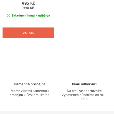
495 Kč
990 Kč
Skladem (ihned k odběru)
O
v
l
á
d
Kamenná prodejna
Jsme odborníci
a
Máme vlastní kamennou
Na trhu se sportovním
prodejnu v Českém Těšíně.
vybavením působíme od roku
c
1995.
í
p