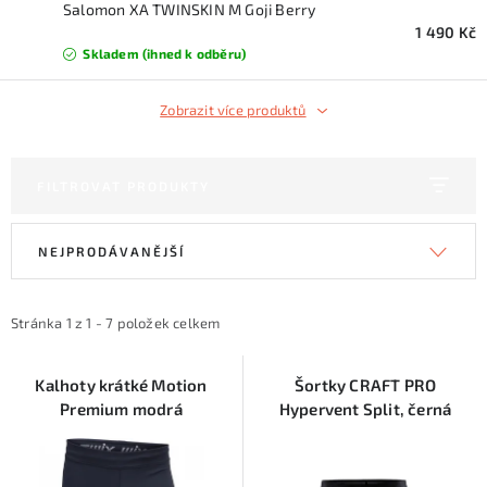
KONTAKTY
Salomon XA TWINSKIN M Goji Berry
1 490 Kč
Skladem (ihned k odběru)
ZNAČKY
Zobrazit více produktů
SKI servis
Půjčovna lyží a SNB
Naše prodejna
CYKLO Servis
FILTROVAT PRODUKTY
V
Ř
NEJPRODÁVANĚJŠÍ
ý
a
p
z
i
e
Stránka
1
z
1
-
7
položek celkem
s
n
p
í
Kalhoty krátké Motion
Šortky CRAFT PRO
Premium modrá
Hypervent Split, černá
r
p
o
r
d
o