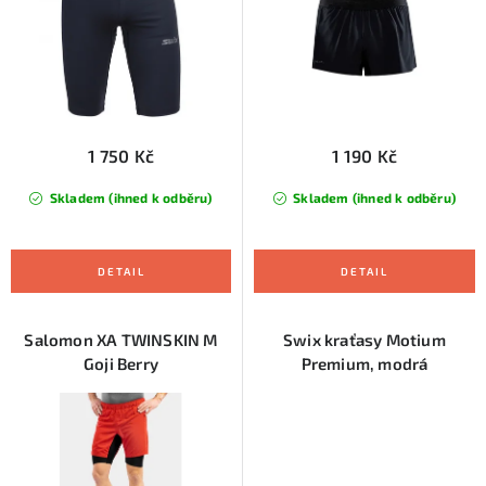
u
d
k
u
t
k
ů
t
ů
1 750 Kč
1 190 Kč
Skladem (ihned k odběru)
Skladem (ihned k odběru)
Salomon XA TWINSKIN M
Swix kraťasy Motium
Goji Berry
Premium, modrá