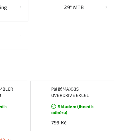
ing
29" MTB
AMBLER
Plášť MAXXIS
O
OVERDRIVE EXCEL
700X47C drát
ed k
Skladem (ihned k
SILKSHIELD+ REF
odběru)
799 Kč
ktů