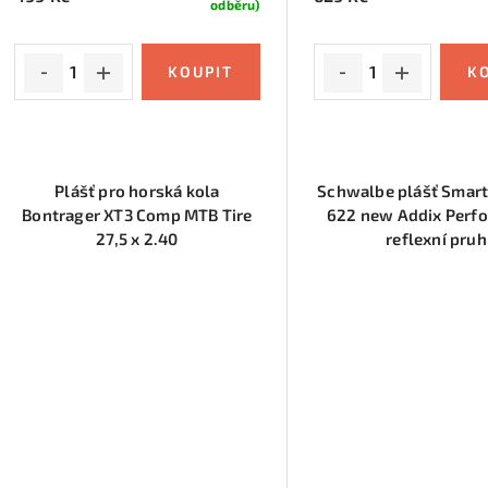
odběru)
u
k
k
t
t
ů
ů
Plášť pro horská kola
Schwalbe plášť Smart
Bontrager XT3 Comp MTB Tire
622 new Addix Perf
27,5 x 2.40
reflexní pruh