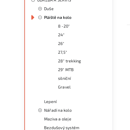
Duše
Pláště na kolo
8 -20"
24"
26"
27,5"
28" trekking
i
29" MTB
silniční
Gravel
Lepení
Nářadí na kolo
Maziva a oleje
Bezdušový systém