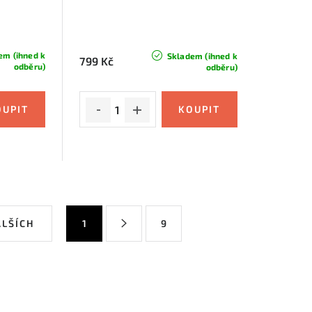
em (ihned k
Skladem (ihned k
799 Kč
odběru)
odběru)
S
ALŠÍCH
1
9
t
r
á
n
k