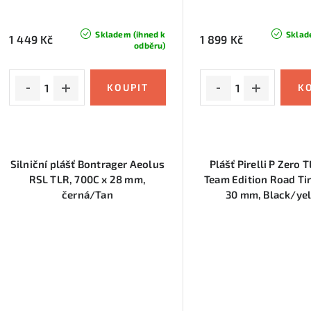
Skladem (ihned k
Sklad
1 449 Kč
1 899 Kč
odběru)
Silniční plášť Bontrager Aeolus
Plášť Pirelli P Zero 
RSL TLR, 700C x 28 mm,
Team Edition Road Ti
černá/Tan
30 mm, Black/ye