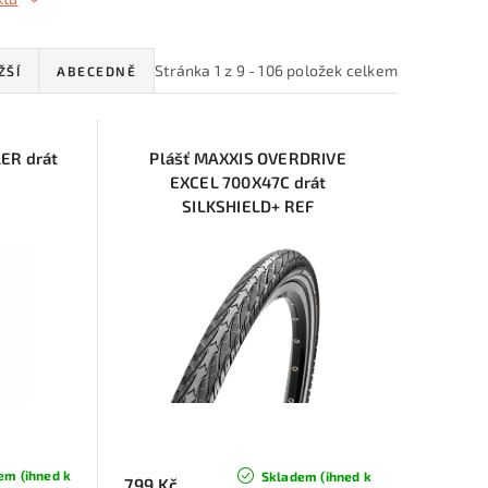
Stránka
1
z
9
-
106
položek celkem
ŽŠÍ
ABECEDNĚ
ER drát
Plášť MAXXIS OVERDRIVE
EXCEL 700X47C drát
SILKSHIELD+ REF
em (ihned k
Skladem (ihned k
799 Kč