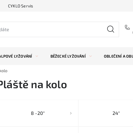
CYKLO Servis
ALPOVÉ LYŽOVÁNÍ
BĚŽECKÉ LYŽOVÁNÍ
OBLEČENÍ A OB
kolo
Pláště na kolo
8 -20"
24"