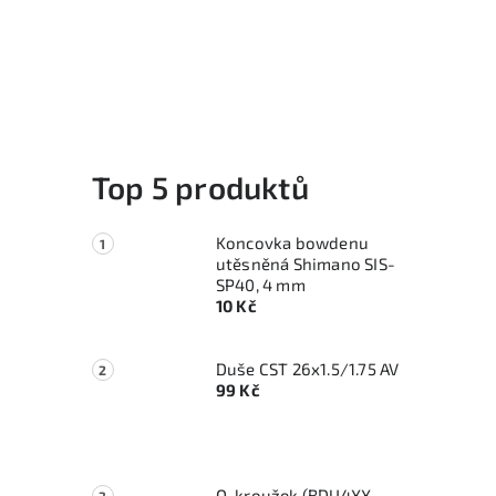
Top 5 produktů
Koncovka bowdenu
utěsněná Shimano SIS-
SP40, 4 mm
10 Kč
Duše CST 26x1.5/1.75 AV
99 Kč
O-kroužek (BDU4XX,