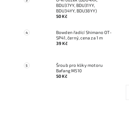
BDU37YY, BDU31YY,
BDU34YY, BDU38YY)
50 Kč
Bowden řadící Shimano OT-
SP41, černý, cena za 1 m
39 Kč
Šroub pro kliky motoru
Bafang M510
50 Kč
l