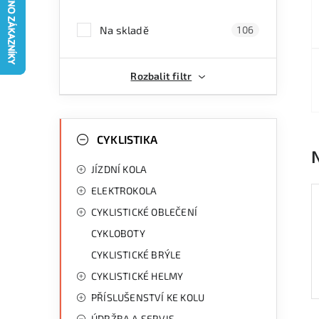
a
Na skladě
106
n
n
Rozbalit filtr
í
p
K
Přeskočit
kategorie
CYKLISTIKA
a
a
JÍZDNÍ KOLA
n
t
ELEKTROKOLA
e
e
CYKLISTICKÉ OBLEČENÍ
g
l
CYKLOBOTY
o
CYKLISTICKÉ BRÝLE
r
CYKLISTICKÉ HELMY
i
PŘÍSLUŠENSTVÍ KE KOLU
e
ÚDRŽBA A SERVIS