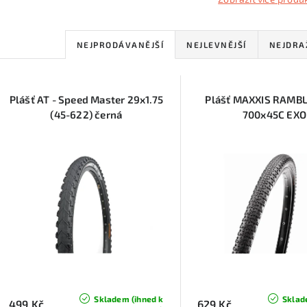
Ř
NEJPRODÁVANĚJŠÍ
NEJLEVNĚJŠÍ
NEJDRA
a
V
z
Plášť AT - Speed Master 29x1.75
Plášť MAXXIS RAMBL
ý
e
(45-622) černá
700x45C EXO
p
n
í
s
p
p
r
r
o
o
d
d
u
Skladem (ihned k
Sklad
499 Kč
629 Kč