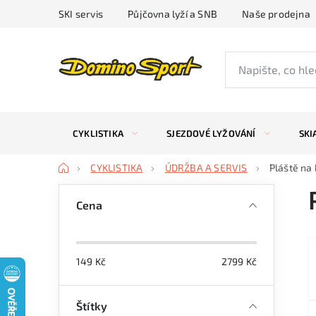
Přejít
SKI servis
Půjčovna lyží a SNB
Naše prodejna
na
obsah
CYKLISTIKA
SJEZDOVÉ LYŽOVÁNÍ
SKI
Domů
CYKLISTIKA
ÚDRŽBA A SERVIS
Pláště na 
P
Cena
o
s
149
Kč
2799
Kč
t
r
Štítky