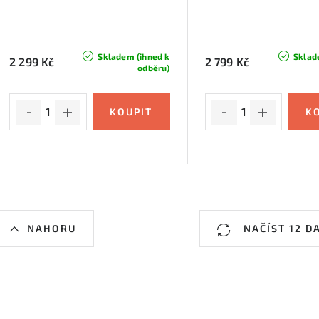
Skladem (ihned k
Sklad
2 299 Kč
2 799 Kč
odběru)
O
NAHORU
NAČÍST 12 D
v
á
d