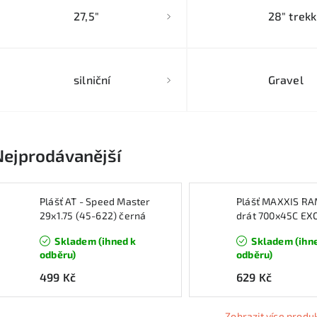
27,5"
28" trekk
silniční
Gravel
Nejprodávanější
Plášť AT - Speed Master
Plášť MAXXIS R
29x1.75 (45-622) černá
drát 700x45C EX
Skladem (ihned k
Skladem (ihn
odběru)
odběru)
499 Kč
629 Kč
Zobrazit více produ