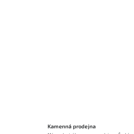
í
i
Kamenná prodejna