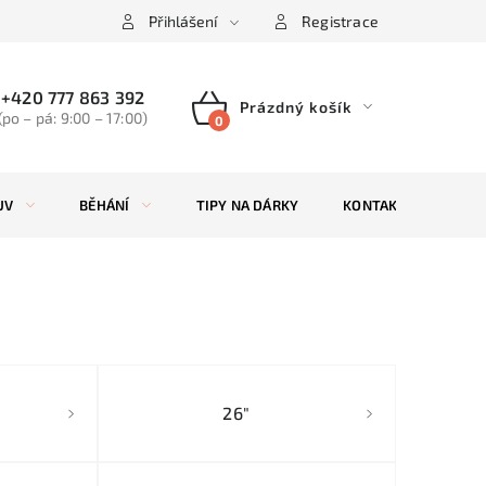
Přihlášení
Registrace
+420 777 863 392
Prázdný košík
(po – pá: 9:00 – 17:00)
NÁKUPNÍ
KOŠÍK
UV
BĚHÁNÍ
TIPY NA DÁRKY
KONTAKTY
ZN
26"