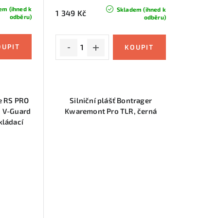
em (ihned k
Skladem (ihned k
1 349 Kč
odběru)
odběru)
e RS PRO
Silniční plášť Bontrager
 V-Guard
Kwaremont Pro TLR, černá
kládací