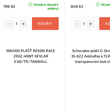
Skladem (ihned k
Sklad
799 Kč
849 Kč
odběru)
MAXXIS PLÁŠŤ REKON RACE
Schwalbe plášť G-On
29X2.40WT KEVLAR
35-622 AddixRace TLR
EXO/TR/TANWALL
transparentní bok s
(ETB00417300)