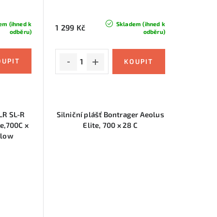
em (ihned k
Skladem (ihned k
1 299 Kč
odběru)
odběru)
TLR SL-R
Silniční plášť Bontrager Aeolus
re,700C x
Elite, 700 x 28 C
llow