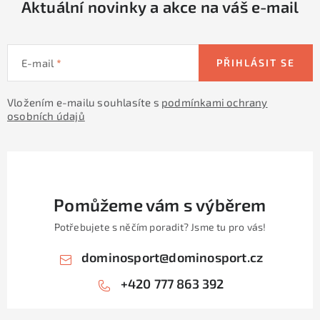
Aktuální novinky a akce na váš e-mail
k
y
v
E-mail
PŘIHLÁSIT SE
ý
p
Vložením e-mailu souhlasíte s
podmínkami ochrany
i
osobních údajů
s
u
Pomůžeme vám s výběrem
Potřebujete s něčím poradit? Jsme tu pro vás!
dominosport
@
dominosport.cz
+420 777 863 392
Z