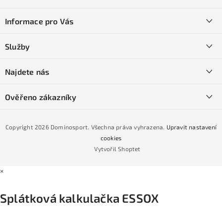
á
Informace pro Vás
p
a
Kontakty
Služby
t
O nás
í
SKI servis
Najdete nás
Obchodní podmínky
Půjčovna lyží a SNB
Podmínky GDPR
Ověřeno zákazníky
Naše prodejna
Jak nakoupit na čtvrtiny bez navýšení?
CYKLO Servis
Copyright 2026
Dominosport
. Všechna práva vyhrazena.
Upravit nastavení
Podmínky nákupu na splátky ESSOX
cookies
Vytvořil Shoptet
×
Splátková kalkulačka ESSOX