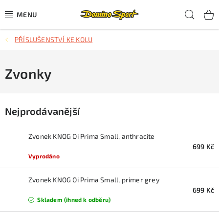
Přejít
Hled
na
obsah
PŘÍSLUŠENSTVÍ KE KOLU
CYKLISTIKA
SJEZDOVÉ LYŽOVÁNÍ
Zvonky
SKIALPOVÉ LYŽOVÁNÍ
Nejprodávanější
BĚŽECKÉ LYŽOVÁNÍ
Zvonek KNOG Oi Prima Small, anthracite
OBLEČENÍ A OBUV
699 Kč
Vyprodáno
BĚHÁNÍ
Zvonek KNOG Oi Prima Small, primer grey
699 Kč
TIPY NA DÁRKY
Skladem (ihned k odběru)