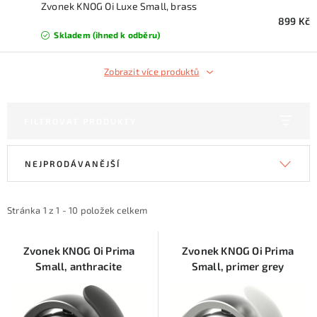
KONTAKTY
Zvonek KNOG Oi Luxe Small, brass
899 Kč
Skladem (ihned k odběru)
ZNAČKY
Zobrazit více produktů
SKI servis
Půjčovna lyží a SNB
Naše prodejna
CYKLO Servis
FILTROVAT PRODUKTY
V
Ř
NEJPRODÁVANĚJŠÍ
ý
a
p
z
i
e
Stránka
1
z
1
-
10
položek celkem
s
n
p
í
Zvonek KNOG Oi Prima
Zvonek KNOG Oi Prima
Small, anthracite
Small, primer grey
r
p
o
r
d
o