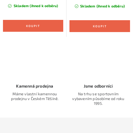
Skladem (ihned k odběru)
Skladem (ihned k odběru)
O
v
l
á
d
Kamenná prodejna
Jsme odborníci
a
Máme vlastní kamennou
Na trhu se sportovním
prodejnu v Českém Těšíně.
vybavením působíme od roku
c
1995.
í
p
r
v