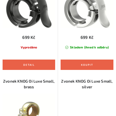
u
d
k
u
t
k
ů
t
ů
699 Kč
699 Kč
Vyprodáno
Skladem (ihned k odběru)
Zvonek KNOG Oi Luxe Small,
Zvonek KNOG Oi Luxe Small,
brass
silver