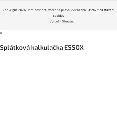
Jak nakoupit na čtvrtiny bez navýšení?
CYKLO Servis
Copyright 2026
Dominosport
. Všechna práva vyhrazena.
Upravit nastavení
Podmínky nákupu na splátky ESSOX
cookies
Vytvořil Shoptet
×
Splátková kalkulačka ESSOX