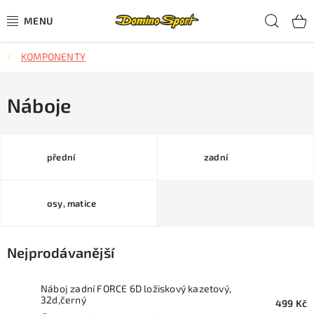
Přejít
Hled
na
obsah
KOMPONENTY
CYKLISTIKA
SJEZDOVÉ LYŽOVÁNÍ
Náboje
SKIALPOVÉ LYŽOVÁNÍ
přední
zadní
BĚŽECKÉ LYŽOVÁNÍ
osy, matice
OBLEČENÍ A OBUV
BĚHÁNÍ
Nejprodávanější
TIPY NA DÁRKY
Náboj zadní FORCE 6D ložiskový kazetový,
32d,černý
499 Kč