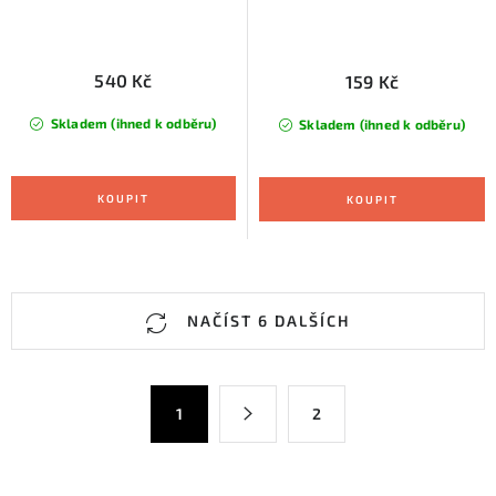
540 Kč
159 Kč
Skladem (ihned k odběru)
Skladem (ihned k odběru)
O
NAČÍST 6 DALŠÍCH
v
l
á
S
1
2
d
t
a
r
c
á