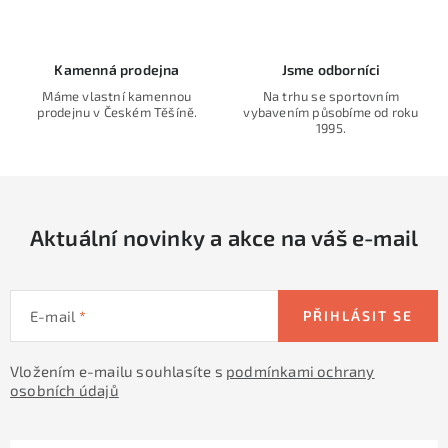
n
í
k
p
o
r
Kamenná prodejna
Jsme odborníci
v
v
Máme vlastní kamennou
Na trhu se sportovním
á
k
prodejnu v Českém Těšíně.
vybavením působíme od roku
n
1995.
y
í
v
ý
p
Aktuální novinky a akce na váš e-mail
i
s
u
E-mail
PŘIHLÁSIT SE
Vložením e-mailu souhlasíte s
podmínkami ochrany
osobních údajů