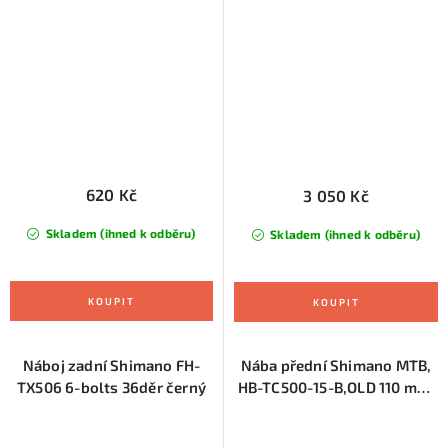
12x184,5 mm
620 Kč
3 050 Kč
Skladem (ihned k odběru)
Skladem (ihned k odběru)
Náboj zadní Shimano FH-
Nába přední Shimano MTB,
TX506 6-bolts 36děr černý
HB-TC500-15-B,OLD 110 mm,
28 děr, Centrlock,E-thru 15
mm,černá