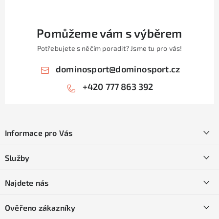
Pomůžeme vám s výběrem
Potřebujete s něčím poradit? Jsme tu pro vás!
dominosport
@
dominosport.cz
+420 777 863 392
Z
á
Informace pro Vás
p
a
Kontakty
Služby
t
O nás
í
SKI servis
Najdete nás
Obchodní podmínky
Půjčovna lyží a SNB
Podmínky GDPR
Ověřeno zákazníky
Naše prodejna