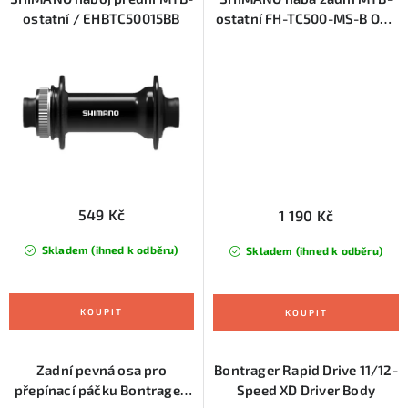
ostatní / EHBTC50015BB
ostatní FH-TC500-MS-B OLD
148 mm 12 rychl 28 děr kot /
CL / E-thru
549 Kč
1 190 Kč
Skladem (ihned k odběru)
Skladem (ihned k odběru)
Zadní pevná osa pro
Bontrager Rapid Drive 11/12-
přepínací páčku Bontrager,
Speed XD Driver Body