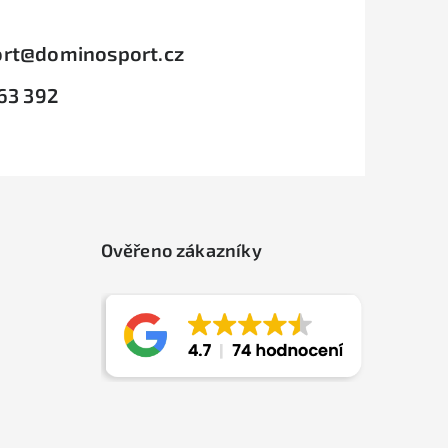
rt
@
dominosport.cz
63 392
Ověřeno zákazníky