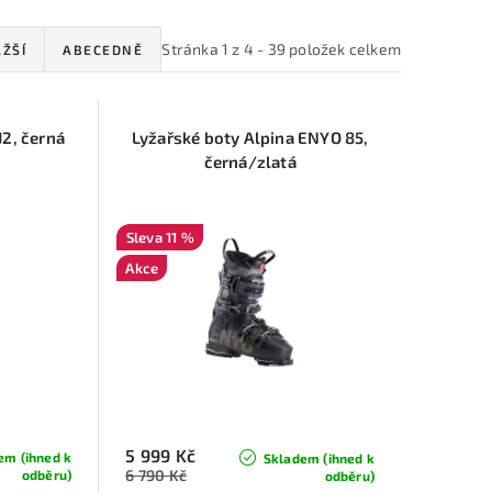
Stránka
1
z
4
-
39
položek celkem
ŽŠÍ
ABECEDNĚ
J2, černá
Lyžařské boty Alpina ENYO 85,
černá/zlatá
11 %
Akce
5 999 Kč
em (ihned k
Skladem (ihned k
6 790 Kč
odběru)
odběru)