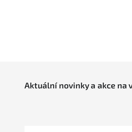
í
Aktuální novinky a akce na 
i