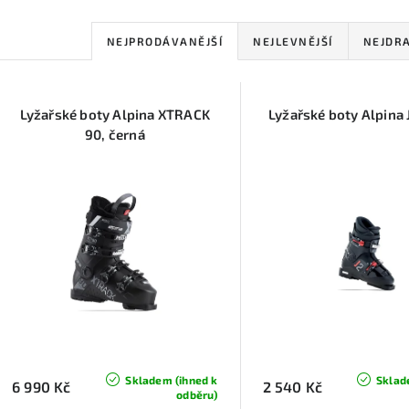
Ř
NEJPRODÁVANĚJŠÍ
NEJLEVNĚJŠÍ
NEJDRA
a
V
z
Lyžařské boty Alpina XTRACK
Lyžařské boty Alpina 
ý
e
90, černá
p
n
í
s
p
p
r
r
o
o
d
d
u
Skladem (ihned k
Sklad
6 990 Kč
2 540 Kč
odběru)