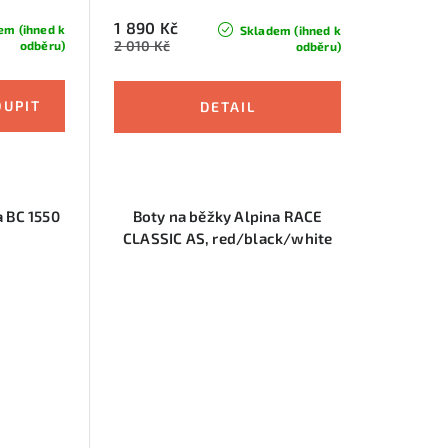
1 890 Kč
em (ihned k
Skladem (ihned k
2 010 Kč
odběru)
odběru)
a BC 1550
Boty na běžky Alpina RACE
CLASSIC AS, red/black/white