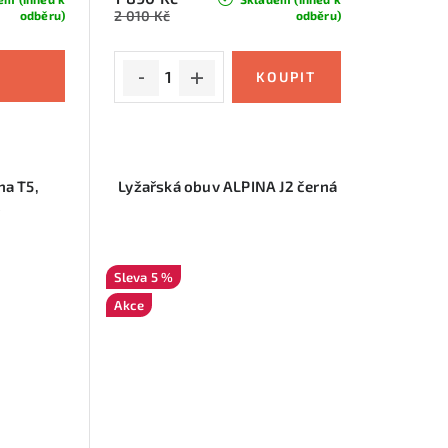
2 010 Kč
odběru)
odběru)
na T5,
Lyžařská obuv ALPINA J2 černá
6
5 %
Akce