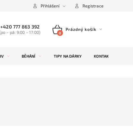
Přihlášení
Registrace
+420 777 863 392
Prázdný košík
(po – pá: 9:00 – 17:00)
NÁKUPNÍ
KOŠÍK
UV
BĚHÁNÍ
TIPY NA DÁRKY
KONTAKTY
ZN