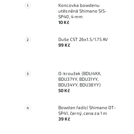
Koncovka bowdenu
utěsněná Shimano SIS-
SP40, 4 mm
10 Kč
Duše CST 26x1.5/1.75 AV
99 Kč
O-kroužek (BDU4XX,
BDU37YY, BDU31YY,
BDU34YY, BDU38YY)
50 Kč
Bowden řadící Shimano OT-
SP41, černý, cena za 1 m
39 Kč