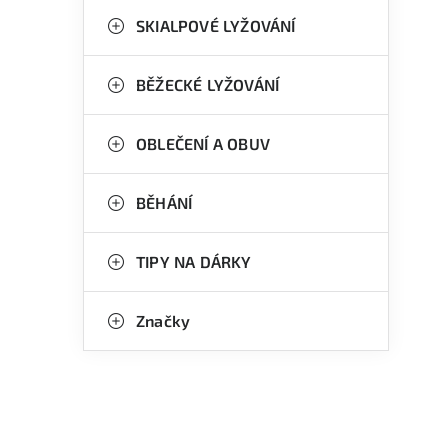
n
g
SKIALPOVÉ LYŽOVÁNÍ
e
o
l
r
BĚŽECKÉ LYŽOVÁNÍ
i
OBLEČENÍ A OBUV
e
BĚHÁNÍ
TIPY NA DÁRKY
Značky