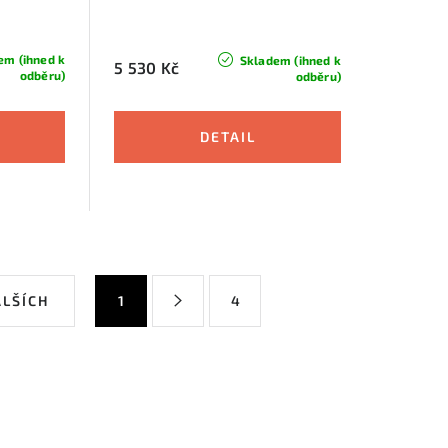
em (ihned k
Skladem (ihned k
5 530 Kč
odběru)
odběru)
S
ALŠÍCH
1
4
t
r
á
n
k