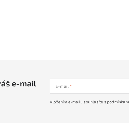
a
c
p
r
v
k
y
v
váš e-mail
ý
E-mail
p
Vložením e-mailu souhlasíte s
podmínkami
s
u