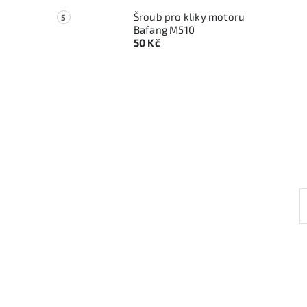
Šroub pro kliky motoru
Bafang M510
50 Kč
l