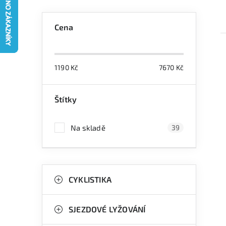
P
Cena
o
s
1190
Kč
7670
Kč
t
r
Štítky
i
a
Na skladě
39
n
n
K
Přeskočit
í
kategorie
CYKLISTIKA
a
p
t
a
SJEZDOVÉ LYŽOVÁNÍ
e