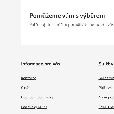
Pomůžeme vám s výběrem
Potřebujete s něčím poradit? Jsme tu pro vás
Z
á
Informace pro Vás
Služby
p
a
Kontakty
SKI servi
t
O nás
Půjčovna 
í
Obchodní podmínky
Naše pro
Podmínky GDPR
CYKLO Se