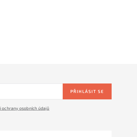
o
v
á
n
í
PŘIHLÁSIT SE
 ochrany osobních údajů