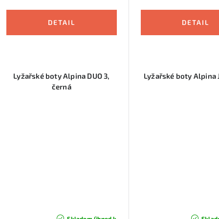
u
k
k
t
t
ů
ů
Lyžařské boty Alpina DUO 3,
Lyžařské boty Alpina 
černá
Skladem (ihned k
Sklad