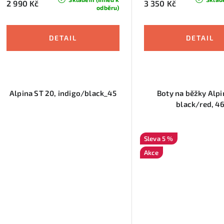
2 990 Kč
3 350 Kč
odběru)
Alpina ST 20, indigo/black_45
Boty na běžky Alpi
black/red, 4
5 %
Akce