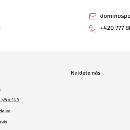
dominospo
+420 777 8
!
Najdete nás
s
lyží a SNB
dejna
rvis