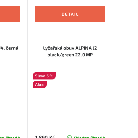
J4, černá
Lyžařská obuv ALPINA J2
black/green 22.0 MP
5 %
Akce
1 890 Kč
em (ihned k
Skladem (ihned k