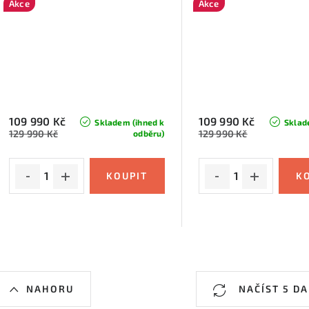
Akce
Akce
109 990 Kč
109 990 Kč
Skladem (ihned k
Sklad
129 990 Kč
129 990 Kč
odběru)
O
NAHORU
NAČÍST 5 DA
v