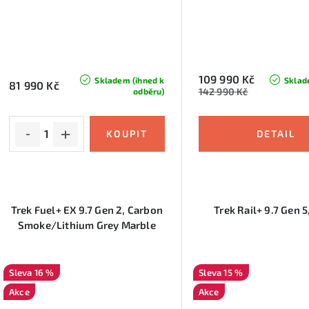
109 990 Kč
Skladem (ihned k
Sklad
81 990 Kč
142 990 Kč
odběru)
Trek Fuel+ EX 9.7 Gen 2, Carbon
Trek Rail+ 9.7 Gen 5
Smoke/Lithium Grey Marble
16 %
15 %
Akce
Akce