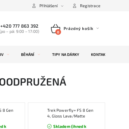
Přihlášení
Registrace
+420 777 863 392
Prázdný košík
(po – pá: 9:00 – 17:00)
NÁKUPNÍ
KOŠÍK
UV
BĚHÁNÍ
TIPY NA DÁRKY
KONTAKTY
ZN
LOODPRUŽENÁ
S 8 Gen
Trek Powerfly+ FS 8 Gen
4, Gloss Lava/Matte
Dark Web
ed k
Skladem (ihned k