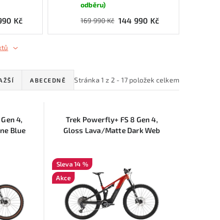
odběru)
990 Kč
144 990 Kč
169 990 Kč
ktů
Stránka
1
z
2
-
17
položek celkem
AŽŠÍ
ABECEDNĚ
 Gen 4,
Trek Powerfly+ FS 8 Gen 4,
ne Blue
Gloss Lava/Matte Dark Web
14 %
Akce