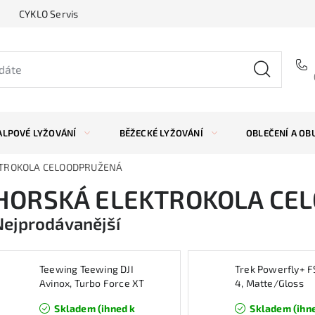
CYKLO Servis
ALPOVÉ LYŽOVÁNÍ
BĚŽECKÉ LYŽOVÁNÍ
OBLEČENÍ A OB
KTROKOLA CELOODPRUŽENÁ
HORSKÁ ELEKTROKOLA CE
Nejprodávanější
Teewing Teewing DJI
Trek Powerfly+ F
Avinox, Turbo Force XT
4, Matte/Gloss
800 Cosmic Black, L
Mulsanne Blue
Skladem (ihned k
Skladem (ihn