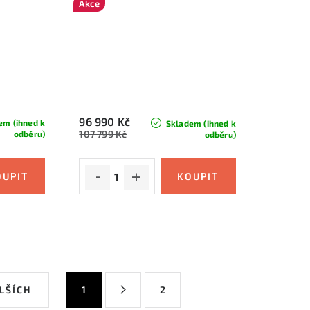
Akce
96 990 Kč
em (ihned k
Skladem (ihned k
107 799 Kč
odběru)
odběru)
S
LŠÍCH
1
2
t