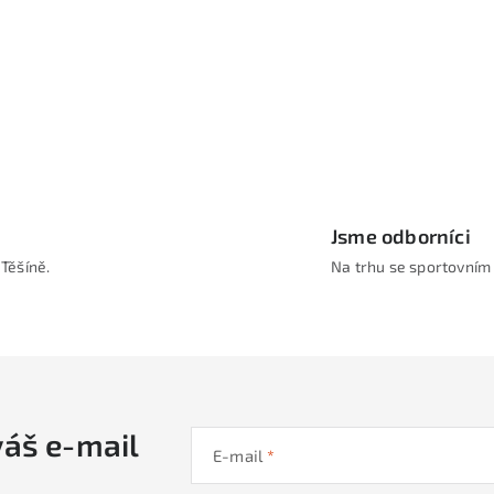
p
s
u
Jsme odborníci
Těšíně.
Na trhu se sportovním
váš e-mail
E-mail