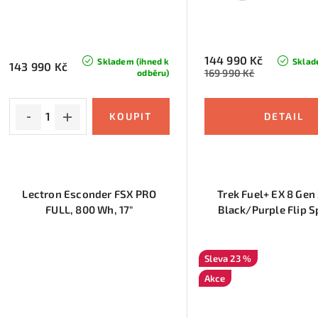
r
o
o
d
d
u
144 990 Kč
Skladem (ihned k
Sklad
143 990 Kč
169 990 Kč
odběru)
u
k
k
t
t
ů
ů
Lectron Esconder FSX PRO
Trek Fuel+ EX 8 Gen 
FULL, 800 Wh, 17"
Black/Purple Flip S
23 %
Akce