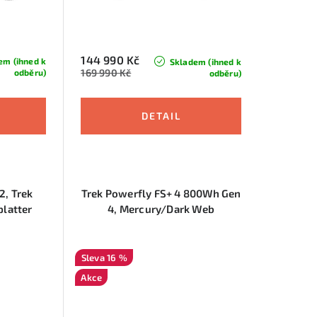
144 990 Kč
em (ihned k
Skladem (ihned k
169 990 Kč
odběru)
odběru)
2, Trek
Trek Powerfly FS+ 4 800Wh Gen
platter
4, Mercury/Dark Web
16 %
Akce