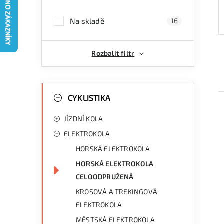
a
Na skladě
16
n
n
Rozbalit filtr
í
p
K
Přeskočit
kategorie
CYKLISTIKA
a
a
JÍZDNÍ KOLA
n
t
ELEKTROKOLA
e
e
HORSKÁ ELEKTROKOLA
g
l
HORSKÁ ELEKTROKOLA
i
o
CELOODPRUŽENÁ
r
KROSOVÁ A TREKINGOVÁ
i
ELEKTROKOLA
e
MĚSTSKÁ ELEKTROKOLA