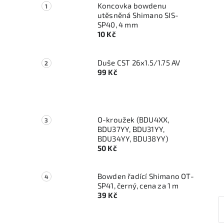
Koncovka bowdenu
utěsněná Shimano SIS-
SP40, 4 mm
10 Kč
Duše CST 26x1.5/1.75 AV
99 Kč
O-kroužek (BDU4XX,
BDU37YY, BDU31YY,
BDU34YY, BDU38YY)
50 Kč
Bowden řadící Shimano OT-
SP41, černý, cena za 1 m
39 Kč