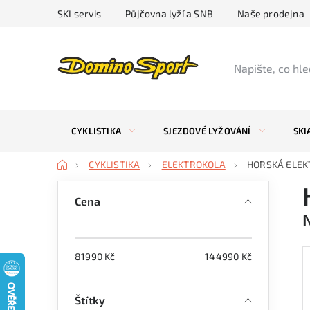
Přejít
SKI servis
Půjčovna lyží a SNB
Naše prodejna
na
obsah
CYKLISTIKA
SJEZDOVÉ LYŽOVÁNÍ
SKI
Domů
CYKLISTIKA
ELEKTROKOLA
HORSKÁ ELE
P
Cena
o
s
81990
Kč
144990
Kč
t
r
Štítky