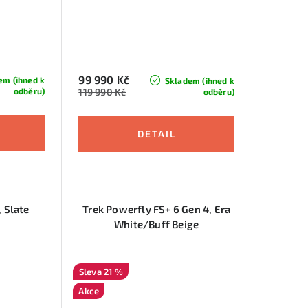
99 990 Kč
em (ihned k
Skladem (ihned k
119 990 Kč
odběru)
odběru)
, Slate
Trek Powerfly FS+ 6 Gen 4, Era
White/Buff Beige
21 %
Akce