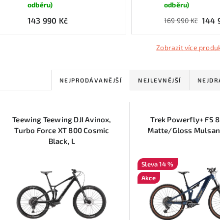
odběru)
odběru)
143 990 Kč
144 
169 990 Kč
Zobrazit více produ
Ř
NEJPRODÁVANĚJŠÍ
NEJLEVNĚJŠÍ
NEJDR
a
V
z
Teewing Teewing DJI Avinox,
Trek Powerfly+ FS 8
ý
e
Turbo Force XT 800 Cosmic
Matte/Gloss Mulsan
Black, L
p
n
14 %
í
Akce
s
p
p
r