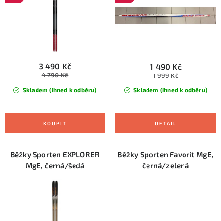
u
d
k
u
t
k
ů
t
ů
3 490 Kč
1 490 Kč
4 790 Kč
1 999 Kč
Skladem (ihned k odběru)
Skladem (ihned k odběru)
Běžky Sporten EXPLORER
Běžky Sporten Favorit MgE,
MgE, černá/šedá
černá/zelená