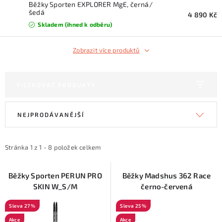
KONTAKTY
Běžky Sporten EXPLORER MgE, černá/
šedá
4 890 Kč
Skladem (ihned k odběru)
ZNAČKY
Zobrazit více produktů
SKI servis
Půjčovna lyží a SNB
Naše prodejna
CYKLO Servis
FILTROVAT PRODUKTY
V
Ř
NEJPRODÁVANĚJŠÍ
ý
a
p
z
i
e
Stránka
1
z
1
-
8
položek celkem
s
n
p
í
Běžky Sporten PERUN PRO
Běžky Madshus 362 Race
SKIN W_S/M
černo-červená
r
p
o
r
27 %
25 %
d
o
Akce
Akce