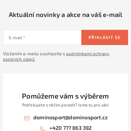
r
v
Aktuální novinky a akce na váš e-mail
k
y
v
E-mail
PŘIHLÁSIT SE
ý
p
Vložením e-mailu souhlasíte s
podmínkami ochrany
i
osobních údajů
s
u
Pomůžeme vám s výběrem
Potřebujete s něčím poradit? Jsme tu pro vás!
dominosport
@
dominosport.cz
+420 777 863 392