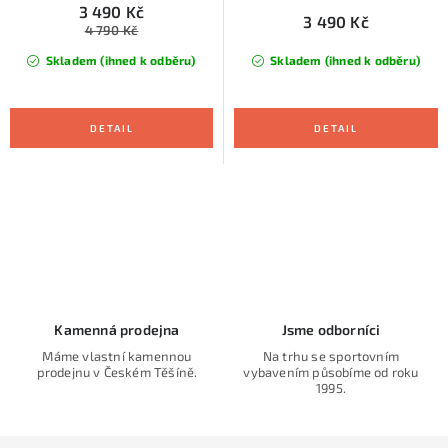
3 490 Kč
3 490 Kč
4 790 Kč
Skladem (ihned k odběru)
Skladem (ihned k odběru)
O
v
l
á
d
Kamenná prodejna
Jsme odborníci
a
Máme vlastní kamennou
Na trhu se sportovním
prodejnu v Českém Těšíně.
vybavením působíme od roku
c
1995.
í
p