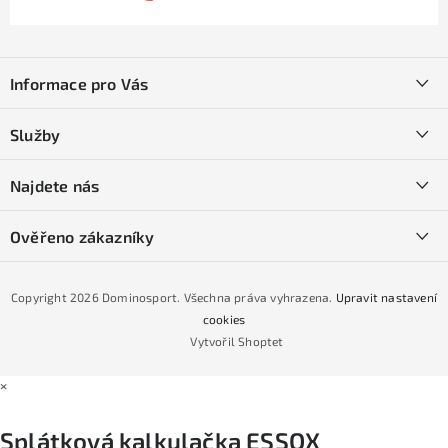
Z
á
Informace pro Vás
p
a
Kontakty
Služby
t
O nás
í
SKI servis
Najdete nás
Obchodní podmínky
Půjčovna lyží a SNB
Podmínky GDPR
Ověřeno zákazníky
Naše prodejna
Jak nakoupit na čtvrtiny bez navýšení?
CYKLO Servis
Copyright 2026
Dominosport
. Všechna práva vyhrazena.
Upravit nastavení
Podmínky nákupu na splátky ESSOX
cookies
Vytvořil Shoptet
×
Splátková kalkulačka ESSOX