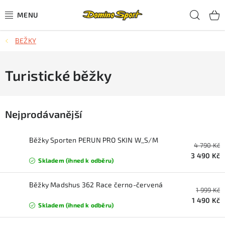
Přejít
Hled
na
obsah
BEŽKY
CYKLISTIKA
SJEZDOVÉ LYŽOVÁNÍ
Turistické běžky
SKIALPOVÉ LYŽOVÁNÍ
Nejprodávanější
BĚŽECKÉ LYŽOVÁNÍ
Běžky Sporten PERUN PRO SKIN W_S/M
4 790 Kč
OBLEČENÍ A OBUV
3 490 Kč
Skladem (ihned k odběru)
BĚHÁNÍ
Běžky Madshus 362 Race černo-červená
1 999 Kč
TIPY NA DÁRKY
1 490 Kč
Skladem (ihned k odběru)