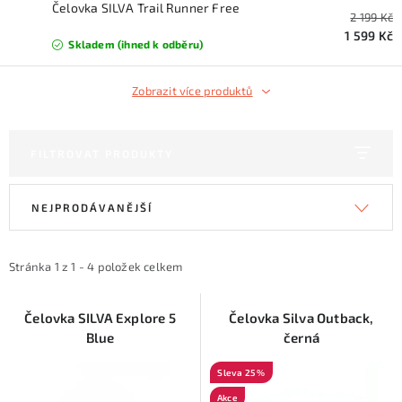
KONTAKTY
Čelovka SILVA Trail Runner Free
2 199 Kč
1 599 Kč
Skladem (ihned k odběru)
ZNAČKY
Zobrazit více produktů
SKI servis
Půjčovna lyží a SNB
Naše prodejna
CYKLO Servis
FILTROVAT PRODUKTY
V
Ř
NEJPRODÁVANĚJŠÍ
ý
a
p
z
i
e
Stránka
1
z
1
-
4
položek celkem
s
n
p
í
Čelovka SILVA Explore 5
Čelovka Silva Outback,
Blue
černá
r
p
o
r
25 %
d
o
Akce