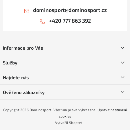
dominosport
@
dominosport.cz
+420 777 863 392
Z
á
Informace pro Vás
p
a
Kontakty
Služby
t
O nás
í
SKI servis
Najdete nás
Obchodní podmínky
Půjčovna lyží a SNB
Podmínky GDPR
Ověřeno zákazníky
Naše prodejna
Jak nakoupit na čtvrtiny bez navýšení?
CYKLO Servis
Copyright 2026
Dominosport
. Všechna práva vyhrazena.
Upravit nastavení
Podmínky nákupu na splátky ESSOX
cookies
Vytvořil Shoptet