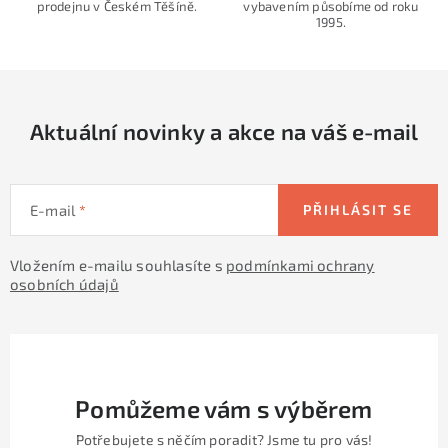
prodejnu v Českém Těšíně.
vybavením působíme od roku
c
1995.
í
p
r
v
Aktuální novinky a akce na váš e-mail
k
y
v
E-mail
PŘIHLÁSIT SE
ý
p
Vložením e-mailu souhlasíte s
podmínkami ochrany
i
osobních údajů
s
u
Pomůžeme vám s výběrem
Potřebujete s něčím poradit? Jsme tu pro vás!