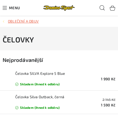
Přejít
Hled
na
obsah
OBLEČENÍ A OBUV
CYKLISTIKA
SJEZDOVÉ LYŽOVÁNÍ
ČELOVKY
SKIALPOVÉ LYŽOVÁNÍ
Nejprodávanější
BĚŽECKÉ LYŽOVÁNÍ
Čelovka SILVA Explore 5 Blue
OBLEČENÍ A OBUV
1 990 Kč
Skladem (ihned k odběru)
BĚHÁNÍ
Čelovka Silva Outback, černá
2 145 Kč
TIPY NA DÁRKY
1 590 Kč
Skladem (ihned k odběru)