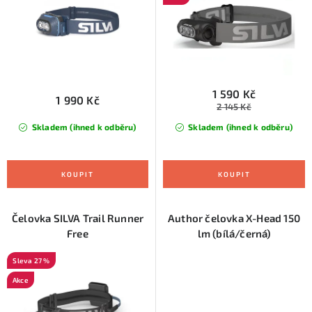
u
d
k
u
t
k
ů
t
ů
1 590 Kč
1 990 Kč
2 145 Kč
Skladem (ihned k odběru)
Skladem (ihned k odběru)
Čelovka SILVA Trail Runner
Author čelovka X-Head 150
Free
lm (bílá/černá)
27 %
Akce