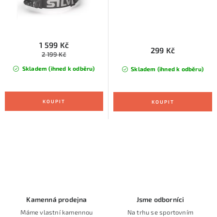
1 599 Kč
299 Kč
2 199 Kč
Skladem (ihned k odběru)
Skladem (ihned k odběru)
O
v
l
á
d
Kamenná prodejna
Jsme odborníci
a
Máme vlastní kamennou
Na trhu se sportovním