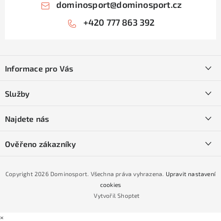
dominosport
@
dominosport.cz
+420 777 863 392
Z
á
Informace pro Vás
p
a
Kontakty
Služby
t
O nás
í
SKI servis
Najdete nás
Obchodní podmínky
Půjčovna lyží a SNB
Podmínky GDPR
Ověřeno zákazníky
Naše prodejna
Jak nakoupit na čtvrtiny bez navýšení?
CYKLO Servis
Copyright 2026
Dominosport
. Všechna práva vyhrazena.
Upravit nastavení
Podmínky nákupu na splátky ESSOX
cookies
Vytvořil Shoptet
×