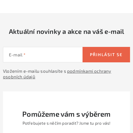
c
á
n
í
k
p
o
r
v
Aktuální novinky a akce na váš e-mail
v
á
k
n
y
í
v
E-mail
PŘIHLÁSIT SE
ý
p
Vložením e-mailu souhlasíte s
podmínkami ochrany
osobních údajů
i
s
u
Pomůžeme vám s výběrem
Potřebujete s něčím poradit? Jsme tu pro vás!