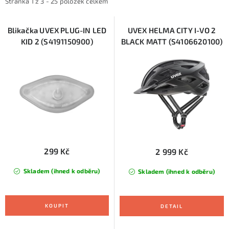
i
e
KONTAKTY
Stránka
1
z
3
-
25
položek celkem
s
n
ZNAČKY
p
í
Blikačka UVEX PLUG-IN LED
UVEX HELMA CITY I-VO 2
KID 2 (S4191150900)
BLACK MATT (S4106620100)
r
p
SKI servis
Půjčovna lyží a SNB
Naše prodejna
o
r
d
o
CYKLO Servis
u
d
k
u
t
k
ů
t
ů
299 Kč
2 999 Kč
Skladem (ihned k odběru)
Skladem (ihned k odběru)