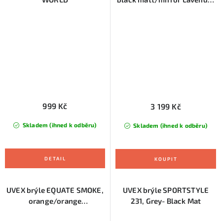
(S5330522281)
999 Kč
3 199 Kč
Skladem (ihned k odběru)
Skladem (ihned k odběru)
UVEX brýle EQUATE SMOKE,
UVEX brýle SPORTSTYLE
orange/orange
231, Grey- Black Mat
(S5330822112)