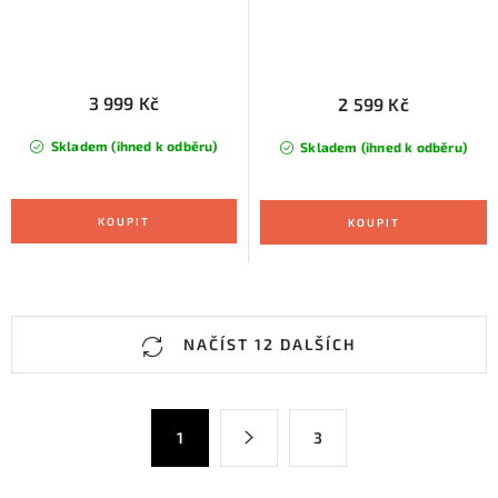
3 999 Kč
2 599 Kč
Skladem (ihned k odběru)
Skladem (ihned k odběru)
O
NAČÍST 12 DALŠÍCH
v
l
á
S
1
3
d
t
a
r