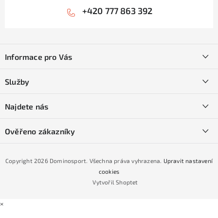
+420 777 863 392
Z
á
Informace pro Vás
p
a
Kontakty
Služby
t
O nás
í
SKI servis
Najdete nás
Obchodní podmínky
Půjčovna lyží a SNB
Podmínky GDPR
Ověřeno zákazníky
Naše prodejna
Jak nakoupit na čtvrtiny bez navýšení?
CYKLO Servis
Copyright 2026
Dominosport
. Všechna práva vyhrazena.
Upravit nastavení
Podmínky nákupu na splátky ESSOX
cookies
Vytvořil Shoptet
×