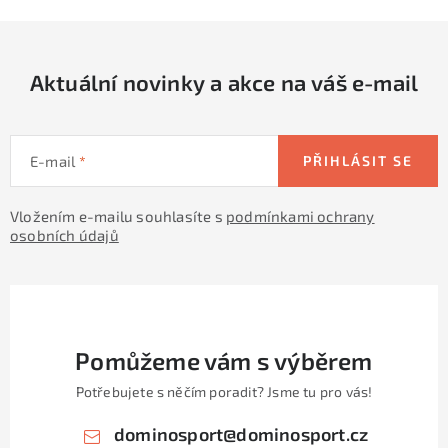
p
r
v
Aktuální novinky a akce na váš e-mail
k
y
v
E-mail
PŘIHLÁSIT SE
ý
p
Vložením e-mailu souhlasíte s
podmínkami ochrany
i
osobních údajů
s
u
Pomůžeme vám s výběrem
Potřebujete s něčím poradit? Jsme tu pro vás!
dominosport
@
dominosport.cz