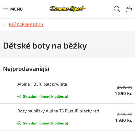
Přejít
Hled
na
obsah
BĚŽKAŘSKÉ BOTY
CYKLISTIKA
SJEZDOVÉ LYŽOVÁNÍ
Dětské boty na běžky
SKIALPOVÉ LYŽOVÁNÍ
Nejprodávanější
BĚŽECKÉ LYŽOVÁNÍ
Alpina T8 JR, black/white
2 010 Kč
OBLEČENÍ A OBUV
1 890 Kč
Skladem (ihned k odběru)
BĚHÁNÍ
Boty na běžky Alpina T5 Plus JR black/red
2 180 Kč
TIPY NA DÁRKY
1 930 Kč
Skladem (ihned k odběru)