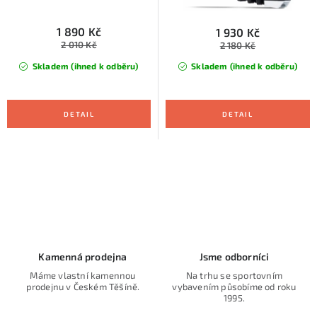
ů
t
ů
1 890 Kč
1 930 Kč
2 010 Kč
2 180 Kč
Skladem (ihned k odběru)
Skladem (ihned k odběru)
O
v
l
á
d
Kamenná prodejna
Jsme odborníci
a
Máme vlastní kamennou
Na trhu se sportovním
prodejnu v Českém Těšíně.
vybavením působíme od roku
c
1995.
í