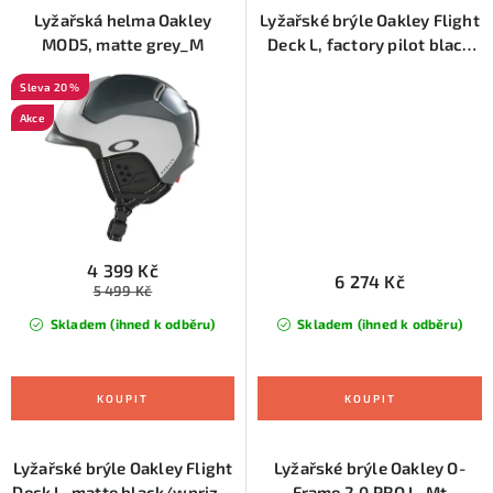
Lyžařská helma Oakley
Lyžařské brýle Oakley Flight
MOD5, matte grey_M
Deck L, factory pilot black
w/PrizmSapphir
20 %
Akce
4 399 Kč
6 274 Kč
5 499 Kč
Skladem (ihned k odběru)
Skladem (ihned k odběru)
Lyžařské brýle Oakley Flight
Lyžařské brýle Oakley O-
Deck L, matte black/wprizm
Frame 2.0 PRO L, Mt