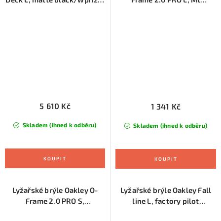
Sage Gold
Blk/Perssimmon
5 610 Kč
1 341 Kč
Skladem (ihned k odběru)
Skladem (ihned k odběru)
Lyžařské brýle Oakley O-
Lyžařské brýle Oakley Fall
Frame 2.0 PRO S,
line L, factory pilot
Mtblk/Persimmon
black/prizm snow sapphire