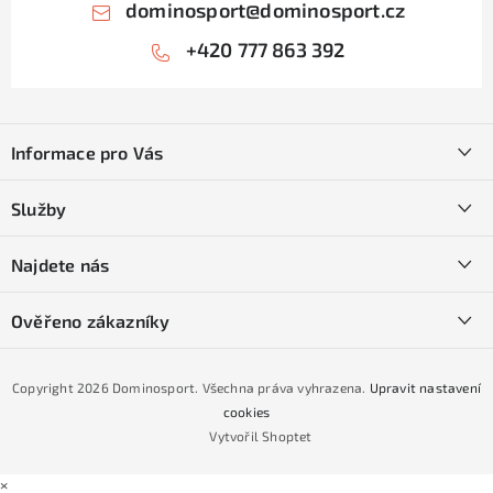
dominosport
@
dominosport.cz
+420 777 863 392
Z
á
Informace pro Vás
p
a
Kontakty
Služby
t
O nás
í
SKI servis
Najdete nás
Obchodní podmínky
Půjčovna lyží a SNB
Podmínky GDPR
Ověřeno zákazníky
Naše prodejna
Jak nakoupit na čtvrtiny bez navýšení?
CYKLO Servis
Copyright 2026
Dominosport
. Všechna práva vyhrazena.
Upravit nastavení
Podmínky nákupu na splátky ESSOX
cookies
Vytvořil Shoptet
×