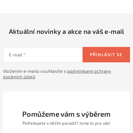
c
á
n
í
k
p
o
r
v
Aktuální novinky a akce na váš e-mail
v
á
k
n
y
í
v
E-mail
PŘIHLÁSIT SE
ý
p
Vložením e-mailu souhlasíte s
podmínkami ochrany
osobních údajů
i
s
u
Pomůžeme vám s výběrem
Potřebujete s něčím poradit? Jsme tu pro vás!