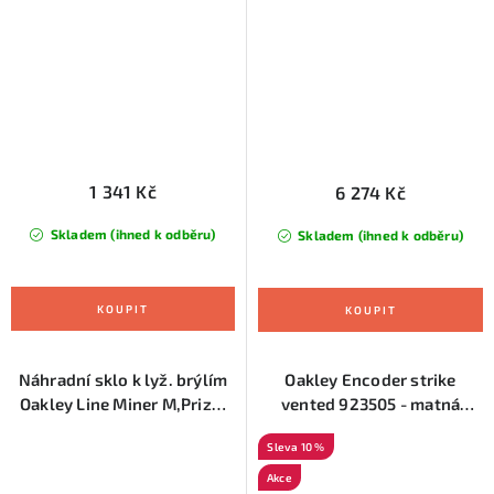
irid
1 341 Kč
6 274 Kč
Skladem (ihned k odběru)
Skladem (ihned k odběru)
Náhradní sklo k lyž. brýlím
Oakley Encoder strike
Oakley Line Miner M,Prizm
vented 923505 - matná
Snow Clear
černá
10 %
Akce