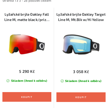
i
e
KONTAKTY
Stránka
1
z
3
-
28
položek celkem
s
n
ZNAČKY
p
í
Lyžařské brýle Oakley Fall
Lyžařské brýle Oakley Target
Line M, matte black/prizm
Line M, Mt.Blk w/Hi Yellow
r
p
snow torch iridium
SKI servis
Půjčovna lyží a SNB
Naše prodejna
o
r
d
o
CYKLO Servis
u
d
k
u
t
k
ů
t
ů
5 290 Kč
3 058 Kč
Skladem (ihned k odběru)
Skladem (ihned k odběru)