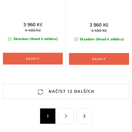
3 960 Kč
3 960 Kč
4 400 Kč
4 400 Kč
Skladem (ihned k odběru)
Skladem (ihned k odběru)
O
NAČÍST 12 DALŠÍCH
v
l
á
S
1
3
d
t
a
r