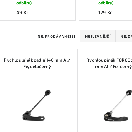
odběru)
odběru)
49 Kč
129 Kč
Ř
NEJPRODÁVANĚJŠÍ
NEJLEVNĚJŠÍ
NEJD
a
V
z
Rychloupínák zadní 146 mm Al/
Rychloupínák FORCE z
ý
e
Fe, celočerný
mm Al / Fe, čern
p
n
í
s
p
p
r
r
o