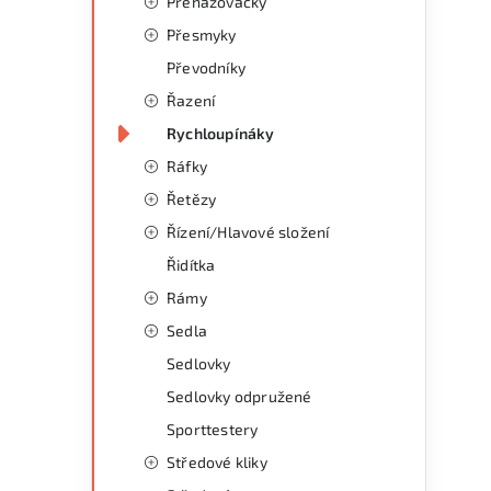
Přehazovačky
Přesmyky
í
Převodníky
Řazení
Rychloupínáky
Ráfky
Řetězy
Řízení/Hlavové složení
Řidítka
Rámy
Sedla
Sedlovky
i
Sedlovky odpružené
Sporttestery
Středové kliky