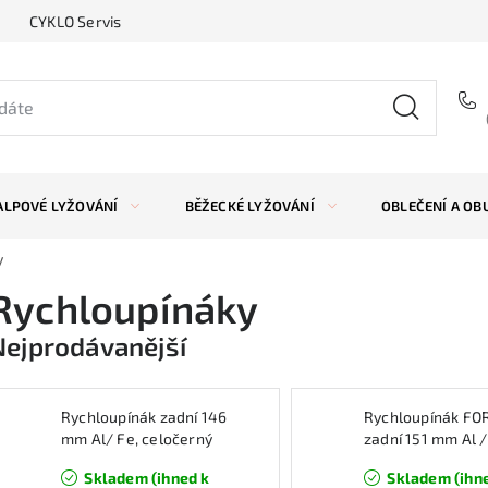
CYKLO Servis
ALPOVÉ LYŽOVÁNÍ
BĚŽECKÉ LYŽOVÁNÍ
OBLEČENÍ A OB
y
Rychloupínáky
Nejprodávanější
Rychloupínák zadní 146
Rychloupínák FO
mm Al/ Fe, celočerný
zadní 151 mm Al /
černý mat
Skladem (ihned k
Skladem (ihn