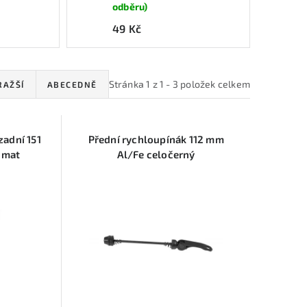
odběru)
49 Kč
Stránka
1
z
1
-
3
položek celkem
RAŽŠÍ
ABECEDNĚ
adní 151
Přední rychloupínák 112 mm
ý mat
Al/Fe celočerný