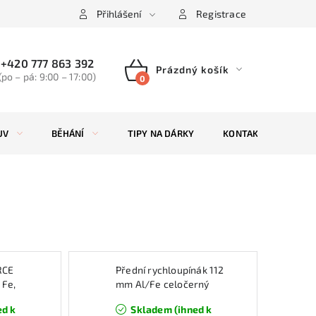
Přihlášení
Registrace
+420 777 863 392
Prázdný košík
(po – pá: 9:00 – 17:00)
NÁKUPNÍ
KOŠÍK
UV
BĚHÁNÍ
TIPY NA DÁRKY
KONTAKTY
ZN
RCE
Přední rychloupínák 112
 Fe,
mm Al/Fe celočerný
ed k
Skladem (ihned k