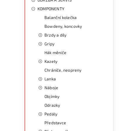
KOMPONENTY
Balanční kolečka
Bowdeny, koncovky
Brzdy a díly
Gripy
Hák měniče
Kazety
Chrániče, neopreny
Lanka
Náboje
Objímky
l
Odrazky
Pedály
Představce