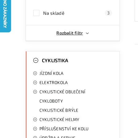
a
Na skladě
3
n
n
Rozbalit filtr
í
p
K
Přeskočit
kategorie
CYKLISTIKA
a
a
JÍZDNÍ KOLA
n
t
ELEKTROKOLA
e
e
i
CYKLISTICKÉ OBLEČENÍ
g
l
CYKLOBOTY
o
CYKLISTICKÉ BRÝLE
r
CYKLISTICKÉ HELMY
i
PŘÍSLUŠENSTVÍ KE KOLU
e
ÚDRŽBA A SERVIS