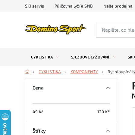
Přejít
SKI servis
Půjčovna lyží a SNB
Naše prodejna
na
obsah
CYKLISTIKA
SJEZDOVÉ LYŽOVÁNÍ
SKI
Domů
CYKLISTIKA
KOMPONENTY
Rychloupínák
P
Cena
o
s
49
Kč
129
Kč
t
r
Štítky