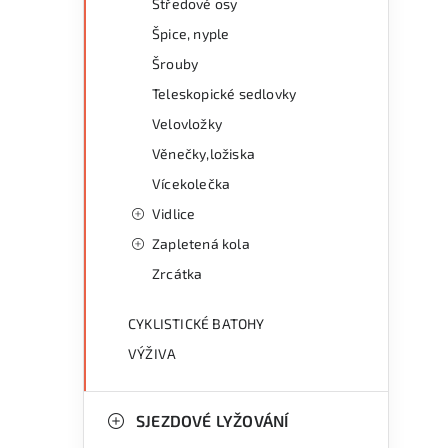
Středové osy
Špice, nyple
Šrouby
Teleskopické sedlovky
Velovložky
Věnečky,ložiska
Vícekolečka
Vidlice
Zapletená kola
Zrcátka
CYKLISTICKÉ BATOHY
VÝŽIVA
SJEZDOVÉ LYŽOVÁNÍ