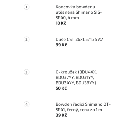
Koncovka bowdenu
utěsněná Shimano SIS-
SP40, 4 mm
10 Kč
Duše CST 26x1.5/1.75 AV
99 Kč
O-kroužek (BDU4XX,
BDU37YY, BDU31YY,
BDU34YY, BDU38YY)
50 Kč
Bowden řadící Shimano OT-
SP41, černý, cena za 1 m
39 Kč