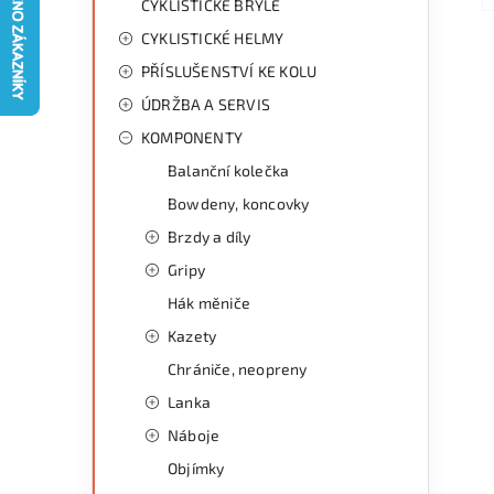
CYKLISTICKÉ BRÝLE
a
r
CYKLISTICKÉ HELMY
n
i
PŘÍSLUŠENSTVÍ KE KOLU
e
n
ÚDRŽBA A SERVIS
í
KOMPONENTY
Balanční kolečka
p
Bowdeny, koncovky
a
Brzdy a díly
n
Gripy
Hák měniče
e
Kazety
l
Chrániče, neopreny
Lanka
Náboje
Objímky