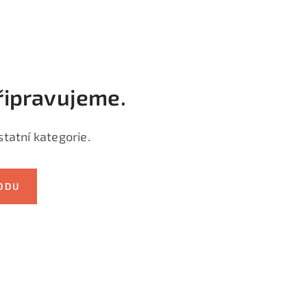
řipravujeme.
tatní kategorie.
ODU