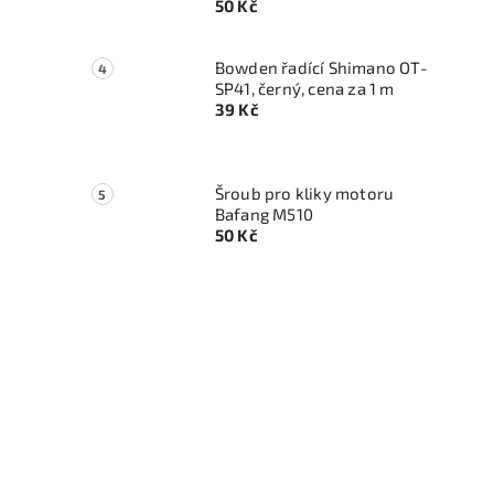
50 Kč
Bowden řadící Shimano OT-
SP41, černý, cena za 1 m
39 Kč
Šroub pro kliky motoru
Bafang M510
50 Kč