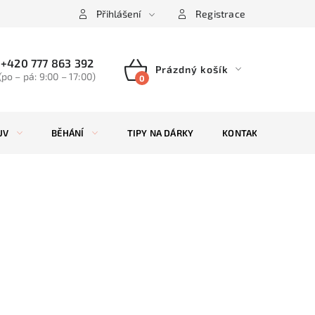
Přihlášení
Registrace
+420 777 863 392
Prázdný košík
(po – pá: 9:00 – 17:00)
NÁKUPNÍ
KOŠÍK
UV
BĚHÁNÍ
TIPY NA DÁRKY
KONTAKTY
ZN