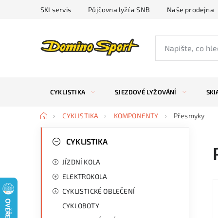
Přejít
SKI servis
Půjčovna lyží a SNB
Naše prodejna
na
obsah
CYKLISTIKA
SJEZDOVÉ LYŽOVÁNÍ
SKI
Domů
CYKLISTIKA
KOMPONENTY
Přesmyky
P
K
Přeskočit
kategorie
CYKLISTIKA
a
o
JÍZDNÍ KOLA
t
s
ELEKTROKOLA
e
t
CYKLISTICKÉ OBLEČENÍ
g
r
CYKLOBOTY
o