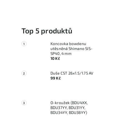
Top 5 produktů
Koncovka bowdenu
utěsněná Shimano SIS-
SP40, 4 mm
10 Kč
Duše CST 26x1.5/1.75 AV
99 Kč
O-kroužek (BDU4XX,
BDU37YY, BDU31YY,
BDU34YY, BDU38YY)