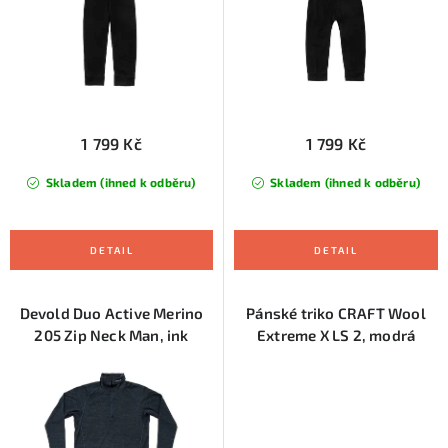
u
d
k
u
t
k
ů
t
ů
1 799 Kč
1 799 Kč
Skladem (ihned k odběru)
Skladem (ihned k odběru)
Devold Duo Active Merino
Pánské triko CRAFT Wool
205 Zip Neck Man, ink
Extreme X LS 2, modrá