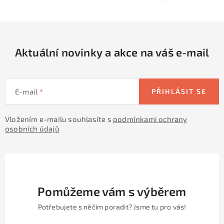
y
í
v
ý
p
Aktuální novinky a akce na váš e-mail
i
s
u
E-mail
PŘIHLÁSIT SE
Vložením e-mailu souhlasíte s
podmínkami ochrany
osobních údajů
Pomůžeme vám s výběrem
Potřebujete s něčím poradit? Jsme tu pro vás!