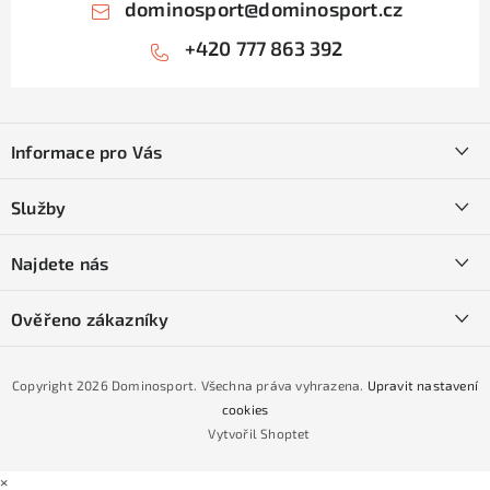
dominosport
@
dominosport.cz
+420 777 863 392
Z
á
Informace pro Vás
p
a
Kontakty
Služby
t
O nás
í
SKI servis
Najdete nás
Obchodní podmínky
Půjčovna lyží a SNB
Podmínky GDPR
Ověřeno zákazníky
Naše prodejna
Jak nakoupit na čtvrtiny bez navýšení?
CYKLO Servis
Copyright 2026
Dominosport
. Všechna práva vyhrazena.
Upravit nastavení
Podmínky nákupu na splátky ESSOX
cookies
Vytvořil Shoptet
×