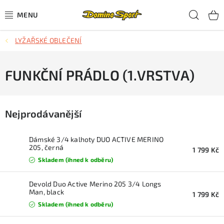
Přejít
Hled
na
obsah
LYŽAŘSKÉ OBLEČENÍ
CYKLISTIKA
SJEZDOVÉ LYŽOVÁNÍ
FUNKČNÍ PRÁDLO (1.VRSTVA)
SKIALPOVÉ LYŽOVÁNÍ
Nejprodávanější
BĚŽECKÉ LYŽOVÁNÍ
Dámské 3/4 kalhoty DUO ACTIVE MERINO
OBLEČENÍ A OBUV
205, černá
1 799 Kč
Skladem (ihned k odběru)
BĚHÁNÍ
Devold Duo Active Merino 205 3/4 Longs
Man, black
1 799 Kč
TIPY NA DÁRKY
Skladem (ihned k odběru)