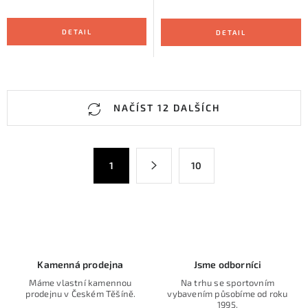
O
NAČÍST 12 DALŠÍCH
v
l
á
S
1
10
d
t
a
r
c
á
n
í
k
p
o
r
Kamenná prodejna
Jsme odborníci
v
v
Máme vlastní kamennou
Na trhu se sportovním
á
k
prodejnu v Českém Těšíně.
vybavením působíme od roku
n
1995.