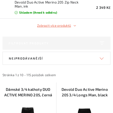
KONTAKTY
Devold Duo Active Merino 205 Zip Neck
Man, ink
2 349 Kč
Skladem (ihned k odběru)
ZNAČKY
Zobrazit více produktů
SKI servis
Půjčovna lyží a SNB
Naše prodejna
CYKLO Servis
FILTROVAT PRODUKTY
V
Ř
NEJPRODÁVANĚJŠÍ
ý
a
p
z
i
e
Stránka
1
z
10
-
115
položek celkem
s
n
p
í
Dámské 3/4 kalhoty DUO
Devold Duo Active Merino
ACTIVE MERINO 205, černá
205 3/4 Longs Man, black
r
p
o
r
d
o