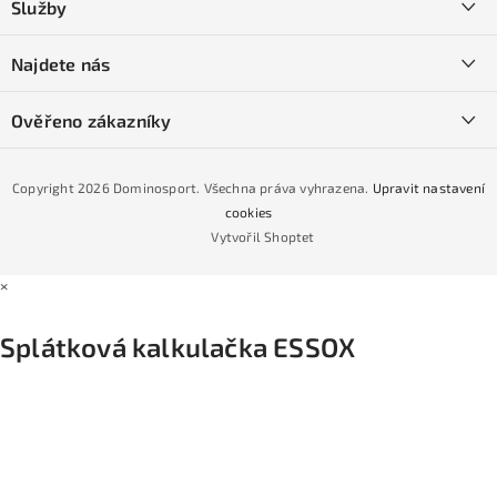
Služby
t
O nás
í
SKI servis
Najdete nás
Obchodní podmínky
Půjčovna lyží a SNB
Podmínky GDPR
Ověřeno zákazníky
Naše prodejna
Jak nakoupit na čtvrtiny bez navýšení?
CYKLO Servis
Copyright 2026
Dominosport
. Všechna práva vyhrazena.
Upravit nastavení
Podmínky nákupu na splátky ESSOX
cookies
Vytvořil Shoptet
×
Splátková kalkulačka ESSOX