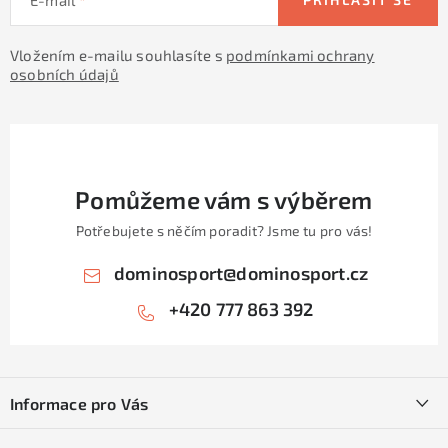
Vložením e-mailu souhlasíte s
podmínkami ochrany
osobních údajů
Pomůžeme vám s výběrem
Potřebujete s něčím poradit? Jsme tu pro vás!
dominosport
@
dominosport.cz
+420 777 863 392
Z
á
Informace pro Vás
p
a
Kontakty