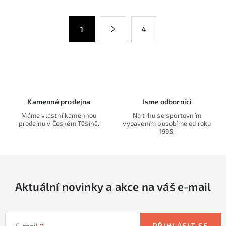
l
á
S
1
4
d
t
a
r
c
á
n
í
k
p
o
r
Kamenná prodejna
Jsme odborníci
v
v
Máme vlastní kamennou
Na trhu se sportovním
á
k
prodejnu v Českém Těšíně.
vybavením působíme od roku
n
1995.
y
í
v
ý
p
Aktuální novinky a akce na váš e-mail
i
s
u
E-mail
PŘIHLÁSIT SE