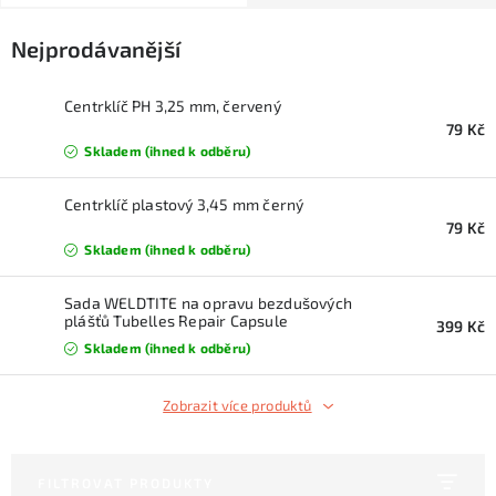
KONTAKTY
Nejprodávanější
ZNAČKY
Centrklíč PH 3,25 mm, červený
SKI servis
Půjčovna lyží a SNB
Naše prodejna
79 Kč
Skladem (ihned k odběru)
CYKLO Servis
Centrklíč plastový 3,45 mm černý
79 Kč
Skladem (ihned k odběru)
Sada WELDTITE na opravu bezdušových
plášťů Tubelles Repair Capsule
399 Kč
Skladem (ihned k odběru)
Zobrazit více produktů
FILTROVAT PRODUKTY