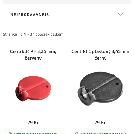
V
Ř
NEJPRODÁVANĚJŠÍ
ý
a
p
z
i
e
Stránka
1
z
4
-
37
položek celkem
s
n
p
í
Centrklíč PH 3,25 mm,
Centrklíč plastový 3,45 mm
červený
černý
r
p
o
r
d
o
u
d
k
u
t
k
ů
t
ů
79 Kč
79 Kč
Skladem (ihned k odběru)
Skladem (ihned k odběru)