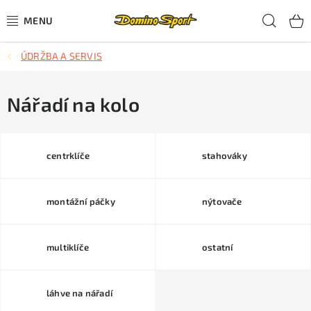
Přejít
Hled
na
obsah
ÚDRŽBA A SERVIS
CYKLISTIKA
SJEZDOVÉ LYŽOVÁNÍ
Nářadí na kolo
SKIALPOVÉ LYŽOVÁNÍ
centrklíče
stahováky
BĚŽECKÉ LYŽOVÁNÍ
montážní páčky
nýtovače
OBLEČENÍ A OBUV
BĚHÁNÍ
multiklíče
ostatní
TIPY NA DÁRKY
láhve na nářadí