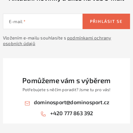
k
y
v
E-mail
PŘIHLÁSIT SE
ý
p
Vložením e-mailu souhlasíte s
podmínkami ochrany
i
osobních údajů
s
u
Pomůžeme vám s výběrem
Potřebujete s něčím poradit? Jsme tu pro vás!
dominosport
@
dominosport.cz
+420 777 863 392
Z