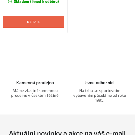
Skladem (ihned k odběru)
O
v
l
á
d
Kamenná prodejna
Jsme odborníci
a
Máme vlastní kamennou
Na trhu se sportovním
prodejnu v Českém Těšíně.
vybavením působíme od roku
c
1995.
í
p
r
v
Aktuální novinky a akce na váš e-mail