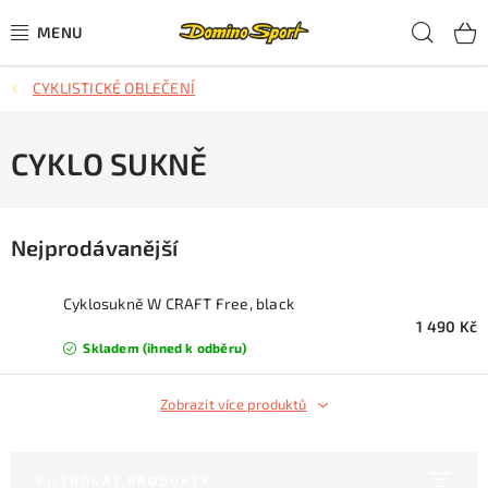
Přejít
Hled
na
obsah
CYKLISTICKÉ OBLEČENÍ
CYKLISTIKA
SJEZDOVÉ LYŽOVÁNÍ
CYKLO SUKNĚ
SKIALPOVÉ LYŽOVÁNÍ
Nejprodávanější
BĚŽECKÉ LYŽOVÁNÍ
Cyklosukně W CRAFT Free, black
OBLEČENÍ A OBUV
1 490 Kč
Skladem (ihned k odběru)
BĚHÁNÍ
Zobrazit více produktů
TIPY NA DÁRKY
FILTROVAT PRODUKTY