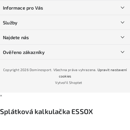
á
Informace pro Vás
p
a
Kontakty
Služby
t
O nás
í
SKI servis
Najdete nás
Obchodní podmínky
Půjčovna lyží a SNB
Podmínky GDPR
Ověřeno zákazníky
Naše prodejna
Jak nakoupit na čtvrtiny bez navýšení?
CYKLO Servis
Copyright 2026
Dominosport
. Všechna práva vyhrazena.
Upravit nastavení
Podmínky nákupu na splátky ESSOX
cookies
Vytvořil Shoptet
×
Splátková kalkulačka ESSOX