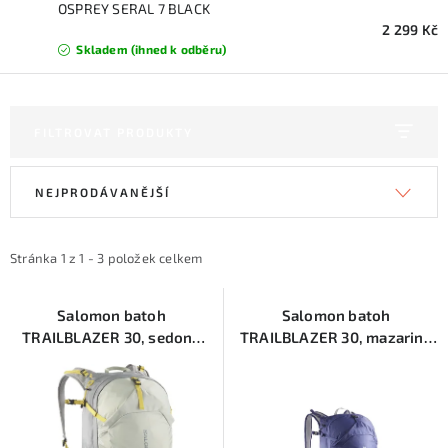
KONTAKTY
OSPREY SERAL 7 BLACK
2 299 Kč
Skladem (ihned k odběru)
ZNAČKY
SKI servis
Půjčovna lyží a SNB
Naše prodejna
FILTROVAT PRODUKTY
CYKLO Servis
V
Ř
NEJPRODÁVANĚJŠÍ
ý
a
p
z
i
e
Stránka
1
z
1
-
3
položek celkem
s
n
p
í
Salomon batoh
Salomon batoh
TRAILBLAZER 30, sedona
TRAILBLAZER 30, mazarine
r
p
sage/seagrass cress grey
blue/ghost grey
o
r
d
o
u
d