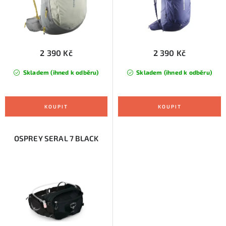
k
u
t
k
ů
t
ů
2 390 Kč
2 390 Kč
Skladem (ihned k odběru)
Skladem (ihned k odběru)
OSPREY SERAL 7 BLACK