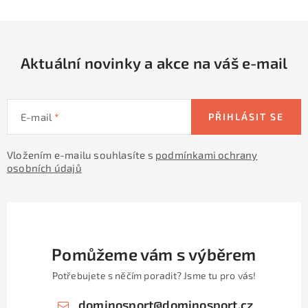
p
r
v
Aktuální novinky a akce na váš e-mail
k
y
v
E-mail
PŘIHLÁSIT SE
ý
p
Vložením e-mailu souhlasíte s
podmínkami ochrany
i
osobních údajů
s
u
Pomůžeme vám s výběrem
Potřebujete s něčím poradit? Jsme tu pro vás!
dominosport
@
dominosport.cz