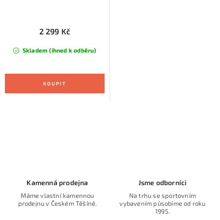
2 299 Kč
Skladem (ihned k odběru)
O
v
l
á
d
Kamenná prodejna
Jsme odborníci
a
Máme vlastní kamennou
Na trhu se sportovním
prodejnu v Českém Těšíně.
vybavením působíme od roku
c
1995.
í