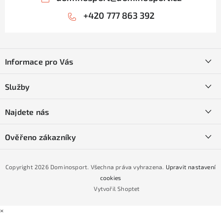
+420 777 863 392
Z
á
Informace pro Vás
p
a
Kontakty
Služby
t
O nás
í
SKI servis
Najdete nás
Obchodní podmínky
Půjčovna lyží a SNB
Podmínky GDPR
Ověřeno zákazníky
Naše prodejna
Jak nakoupit na čtvrtiny bez navýšení?
CYKLO Servis
Copyright 2026
Dominosport
. Všechna práva vyhrazena.
Upravit nastavení
Podmínky nákupu na splátky ESSOX
cookies
Vytvořil Shoptet
×