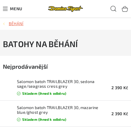
Přejít
Hled
na
obsah
BĚHÁNÍ
CYKLISTIKA
SJEZDOVÉ LYŽOVÁNÍ
BATOHY NA BĚHÁNÍ
SKIALPOVÉ LYŽOVÁNÍ
Nejprodávanější
BĚŽECKÉ LYŽOVÁNÍ
Salomon batoh TRAILBLAZER 30, sedona
OBLEČENÍ A OBUV
sage/seagrass cress grey
2 390 Kč
Skladem (ihned k odběru)
BĚHÁNÍ
Salomon batoh TRAILBLAZER 30, mazarine
blue/ghost grey
2 390 Kč
TIPY NA DÁRKY
Skladem (ihned k odběru)