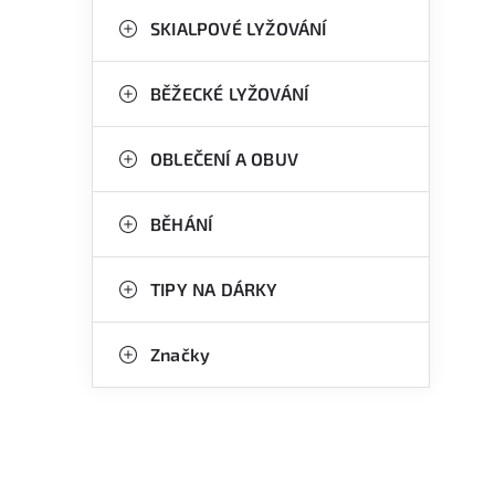
n
g
SKIALPOVÉ LYŽOVÁNÍ
e
o
l
r
BĚŽECKÉ LYŽOVÁNÍ
i
OBLEČENÍ A OBUV
e
BĚHÁNÍ
TIPY NA DÁRKY
Značky