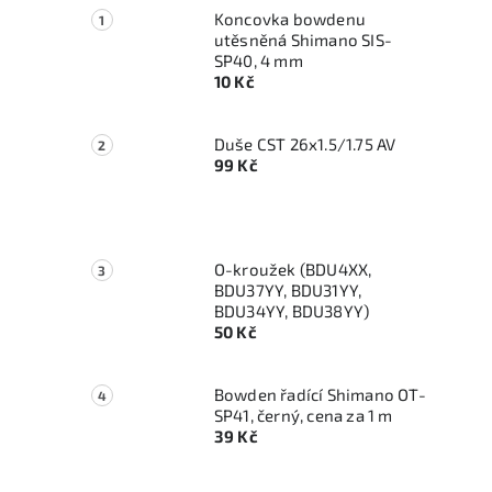
Koncovka bowdenu
utěsněná Shimano SIS-
SP40, 4 mm
10 Kč
Duše CST 26x1.5/1.75 AV
99 Kč
O-kroužek (BDU4XX,
BDU37YY, BDU31YY,
BDU34YY, BDU38YY)
50 Kč
Bowden řadící Shimano OT-
SP41, černý, cena za 1 m
39 Kč