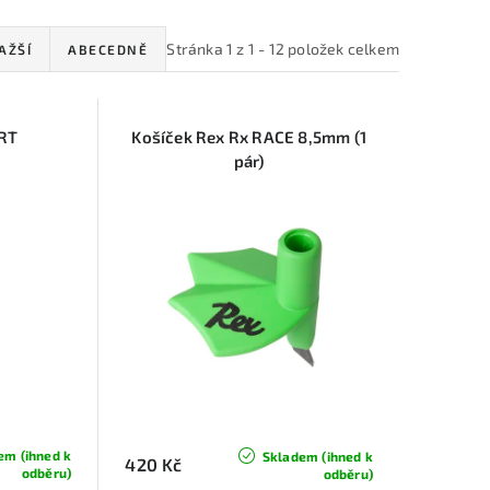
Stránka
1
z
1
-
12
položek celkem
AŽŠÍ
ABECEDNĚ
RT
Košíček Rex Rx RACE 8,5mm (1
pár)
em (ihned k
Skladem (ihned k
420 Kč
odběru)
odběru)