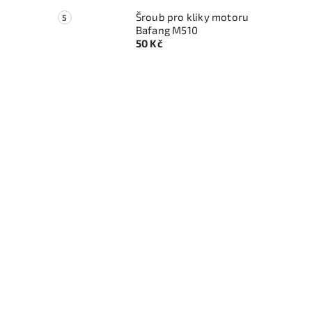
Šroub pro kliky motoru
Bafang M510
50 Kč
l