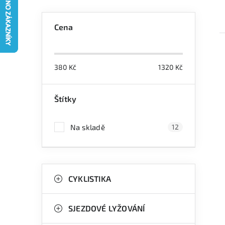
P
Cena
o
s
380
Kč
1320
Kč
t
r
Štítky
i
a
Na skladě
12
n
n
K
Přeskočit
í
kategorie
CYKLISTIKA
a
p
t
a
SJEZDOVÉ LYŽOVÁNÍ
e