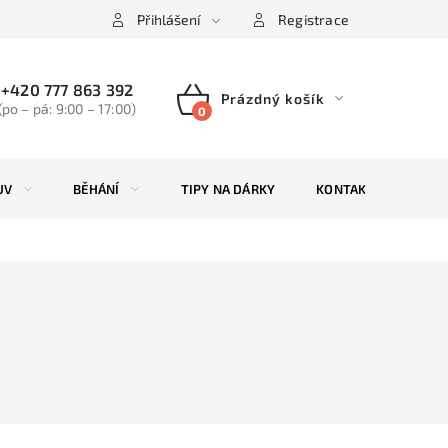
Přihlášení
Registrace
+420 777 863 392
Prázdný košík
(po – pá: 9:00 – 17:00)
NÁKUPNÍ
KOŠÍK
UV
BĚHÁNÍ
TIPY NA DÁRKY
KONTAKTY
ZN