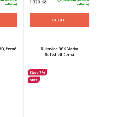
1 320 Kč
odběru)
odběru)
O, černé
Rukavice REX Marka
Softshell,černá
7 %
Akce