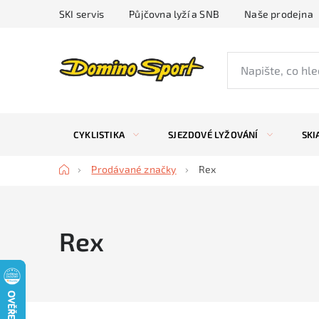
Přejít
SKI servis
Půjčovna lyží a SNB
Naše prodejna
na
obsah
CYKLISTIKA
SJEZDOVÉ LYŽOVÁNÍ
SKI
Domů
Prodávané značky
Rex
Rex