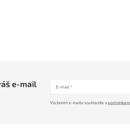
a
c
p
r
v
k
y
v
váš e-mail
ý
E-mail
p
Vložením e-mailu souhlasíte s
podmínkami
s
u