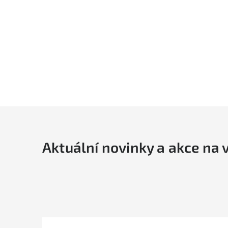
í
Aktuální novinky a akce na 
i