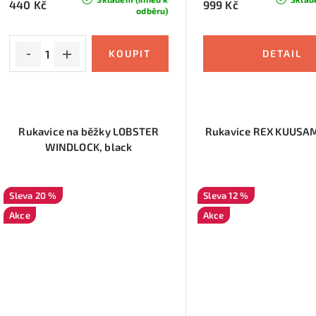
440 Kč
999 Kč
odběru)
Rukavice na běžky LOBSTER
Rukavice REX KUUSAM
WINDLOCK, black
20 %
12 %
Akce
Akce