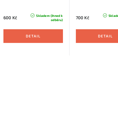
Skladem (ihned k
Sklad
600 Kč
700 Kč
odběru)
O
v
á
d