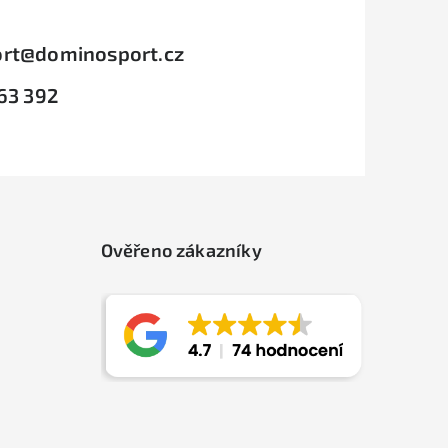
rt
@
dominosport.cz
63 392
Ověřeno zákazníky