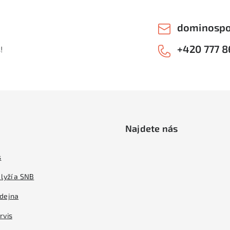
dominospo
+420 777 8
!
Najdete nás
s
lyží a SNB
dejna
rvis