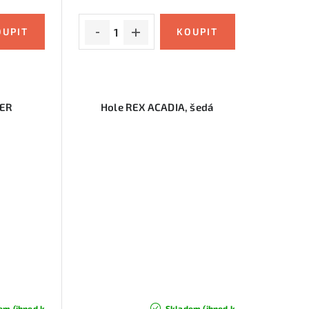
GER
Hole REX ACADIA, šedá
em (ihned k
Skladem (ihned k