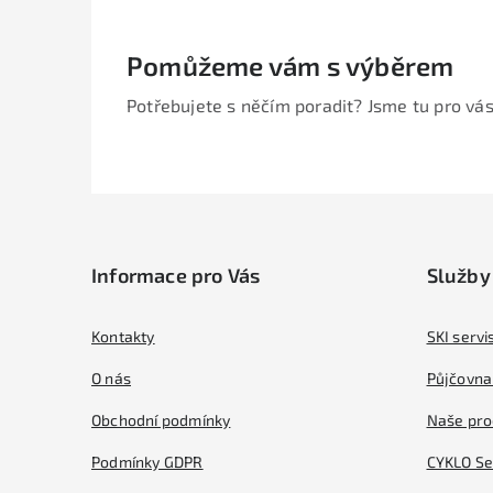
Pomůžeme vám s výběrem
Potřebujete s něčím poradit? Jsme tu pro vás
Z
á
Informace pro Vás
Služby
p
a
Kontakty
SKI servi
t
O nás
Půjčovna 
í
Obchodní podmínky
Naše pro
Podmínky GDPR
CYKLO Se