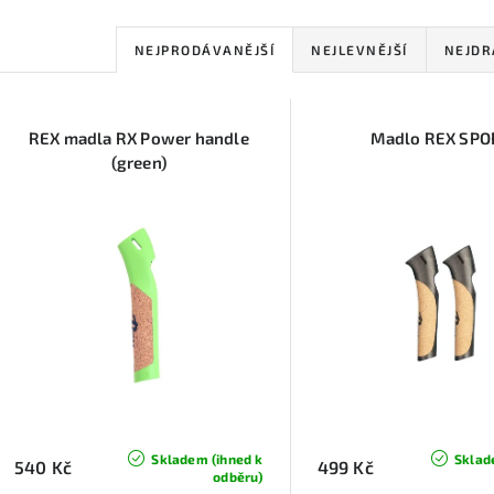
Ř
NEJPRODÁVANĚJŠÍ
NEJLEVNĚJŠÍ
NEJDR
a
V
z
REX madla RX Power handle
Madlo REX SPO
ý
e
(green)
p
n
í
s
p
p
r
r
o
o
d
d
u
Skladem (ihned k
Sklad
540 Kč
499 Kč
odběru)