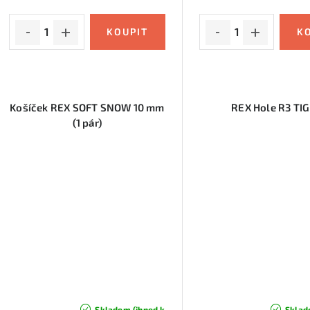
u
k
k
t
t
ů
ů
Košíček REX SOFT SNOW 10 mm
REX Hole R3 TI
(1 pár)
Skladem (ihned k
Sklad