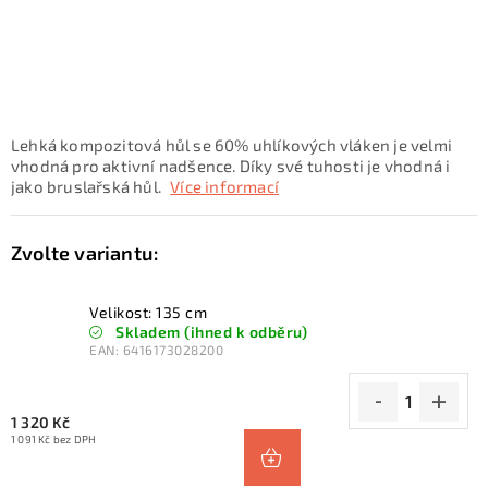
KONTAKTY
ZNAČKY
SKI servis
Půjčovna lyží a SNB
Naše prodejna
Lehká kompozitová hůl se 60% uhlíkových vláken je velmi
CYKLO Servis
vhodná pro aktivní nadšence. Díky své tuhosti je vhodná i
jako bruslařská hůl.
Více informací
Velikost: 135 cm
Skladem (ihned k odběru)
EAN:
6416173028200
1 320 Kč
1 091 Kč bez DPH