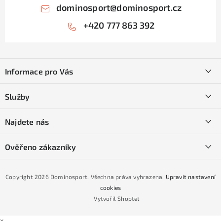
dominosport
@
dominosport.cz
+420 777 863 392
Z
á
Informace pro Vás
p
a
Kontakty
Služby
t
O nás
í
SKI servis
Najdete nás
Obchodní podmínky
Půjčovna lyží a SNB
Podmínky GDPR
Ověřeno zákazníky
Naše prodejna
Jak nakoupit na čtvrtiny bez navýšení?
CYKLO Servis
Copyright 2026
Dominosport
. Všechna práva vyhrazena.
Upravit nastavení
Podmínky nákupu na splátky ESSOX
cookies
Vytvořil Shoptet
×