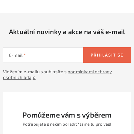
c
á
n
í
k
p
o
r
v
Aktuální novinky a akce na váš e-mail
v
á
k
n
y
í
v
E-mail
PŘIHLÁSIT SE
ý
p
Vložením e-mailu souhlasíte s
podmínkami ochrany
osobních údajů
i
s
u
Pomůžeme vám s výběrem
Potřebujete s něčím poradit? Jsme tu pro vás!