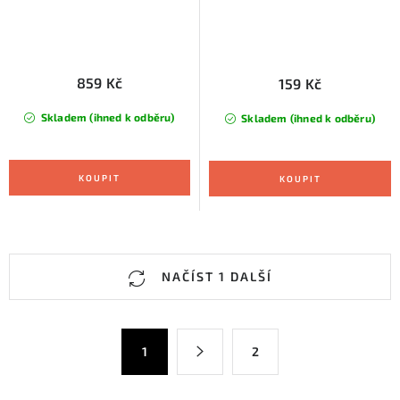
859 Kč
159 Kč
Skladem (ihned k odběru)
Skladem (ihned k odběru)
O
NAČÍST 1 DALŠÍ
v
l
á
S
1
2
d
t
a
r