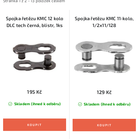
i
e
KONTAKTY
Stránka
1
z
2
-
13
položek celkem
s
n
ZNAČKY
p
í
Spojka řetězu KMC 12 kolo
Spojka řetězu KMC 11-kolo,
DLC tech černá, blistr, 1ks
1/2x11/128
r
p
SKI servis
Půjčovna lyží a SNB
Naše prodejna
o
r
d
o
CYKLO Servis
u
d
k
u
t
k
ů
t
ů
195 Kč
129 Kč
Skladem (ihned k odběru)
Skladem (ihned k odběru)