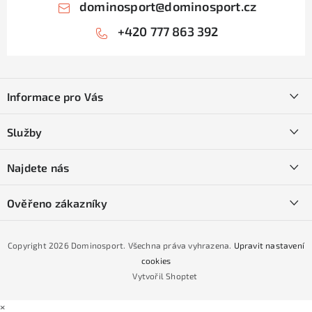
dominosport
@
dominosport.cz
+420 777 863 392
Z
á
Informace pro Vás
p
a
Kontakty
Služby
t
O nás
í
SKI servis
Najdete nás
Obchodní podmínky
Půjčovna lyží a SNB
Podmínky GDPR
Ověřeno zákazníky
Naše prodejna
Jak nakoupit na čtvrtiny bez navýšení?
CYKLO Servis
Copyright 2026
Dominosport
. Všechna práva vyhrazena.
Upravit nastavení
Podmínky nákupu na splátky ESSOX
cookies
Vytvořil Shoptet
×