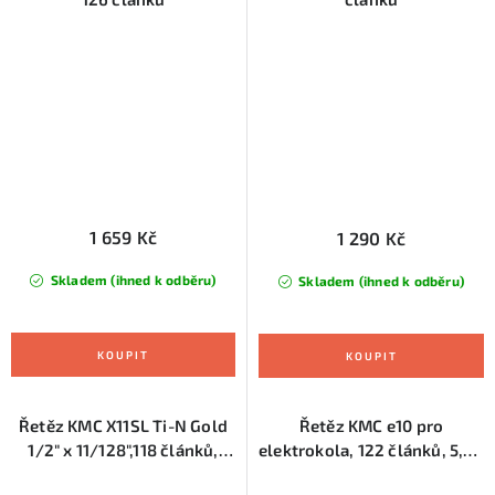
1 659 Kč
1 290 Kč
Skladem (ihned k odběru)
Skladem (ihned k odběru)
Řetěz KMC X11SL Ti-N Gold
Řetěz KMC e10 pro
1/2" x 11/128",118 článků,
elektrokola, 122 článků, 5,88
5,65 mm,11-st.
mm ,10 sp.