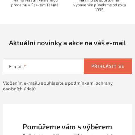
Máme vlastní kamennou
Na trhu se sportovním
prodejnu v Českém Těšíně.
vybavením působíme od roku
c
1995.
í
p
r
v
Aktuální novinky a akce na váš e-mail
k
y
v
E-mail
PŘIHLÁSIT SE
ý
p
Vložením e-mailu souhlasíte s
podmínkami ochrany
i
osobních údajů
s
u
Pomůžeme vám s výběrem