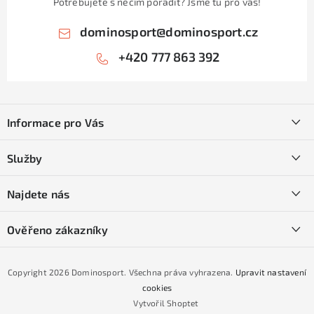
Potřebujete s něčím poradit? Jsme tu pro vás!
dominosport
@
dominosport.cz
+420 777 863 392
Z
á
Informace pro Vás
p
a
Kontakty
Služby
t
O nás
í
SKI servis
Najdete nás
Obchodní podmínky
Půjčovna lyží a SNB
Podmínky GDPR
Ověřeno zákazníky
Naše prodejna
Jak nakoupit na čtvrtiny bez navýšení?
CYKLO Servis
Copyright 2026
Dominosport
. Všechna práva vyhrazena.
Upravit nastavení
Podmínky nákupu na splátky ESSOX
cookies
Vytvořil Shoptet