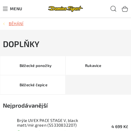
Přejít
Hled
na
obsah
BĚHÁNÍ
CYKLISTIKA
SJEZDOVÉ LYŽOVÁNÍ
DOPLŇKY
SKIALPOVÉ LYŽOVÁNÍ
Běžecké ponožky
Rukavice
BĚŽECKÉ LYŽOVÁNÍ
Běžecké čepice
OBLEČENÍ A OBUV
BĚHÁNÍ
Nejprodávanější
TIPY NA DÁRKY
Brýle UVEX PACE STAGE V, black
matt/mir.green (S5330832207)
4 699 Kč