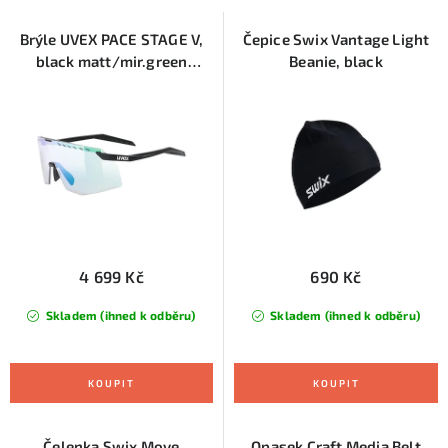
s
n
p
í
Brýle UVEX PACE STAGE V,
Čepice Swix Vantage Light
black matt/mir.green
Beanie, black
r
p
(S5330832207)
o
r
d
o
u
d
k
u
t
k
ů
t
ů
4 699 Kč
690 Kč
Skladem (ihned k odběru)
Skladem (ihned k odběru)
Čelenka Swix Move
Opasek Craft Media Belt