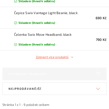
KONTAKTY
Skladem (ihned k odběru)
Čepice Swix Vantage Light Beanie, black
ZNAČKY
690 Kč
Skladem (ihned k odběru)
SKI servis
Půjčovna lyží a SNB
Naše prodejna
Čelenka Swix Move Headband, black
CYKLO Servis
790 Kč
Skladem (ihned k odběru)
Zobrazit více produktů
FILTROVAT PRODUKTY
V
Ř
NEJPRODÁVANĚJŠÍ
ý
a
p
z
i
e
Stránka
1
z
1
-
9
položek celkem