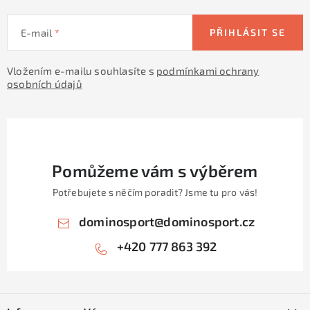
y
v
E-mail
PŘIHLÁSIT SE
ý
p
Vložením e-mailu souhlasíte s
podmínkami ochrany
i
osobních údajů
s
u
Pomůžeme vám s výběrem
Potřebujete s něčím poradit? Jsme tu pro vás!
dominosport
@
dominosport.cz
+420 777 863 392
Z
á