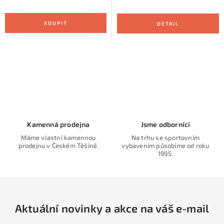
O
v
l
á
d
Kamenná prodejna
Jsme odborníci
a
Máme vlastní kamennou
Na trhu se sportovním
prodejnu v Českém Těšíně.
vybavením působíme od roku
c
1995.
í
p
r
v
Aktuální novinky a akce na váš e-mail
k