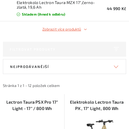
KONTAKTY
Elektrokolo Lectron Taura MZX 17",černo-
zlatá, 19,6 Ah
44 990 Kč
Skladem (ihned k odběru)
ZNAČKY
Zobrazit více produktů
SKI servis
Půjčovna lyží a SNB
Naše prodejna
CYKLO Servis
FILTROVAT PRODUKTY
V
Ř
NEJPRODÁVANĚJŠÍ
ý
a
p
z
i
e
Stránka
1
z
1
-
12
položek celkem
s
n
p
í
Lectron Taura PSX Pro 17"
Elektrokolo Lectron Taura
Light - 17" / 800 Wh
PX , 17" Light, 800 Wh
r
p
o
r
d
o