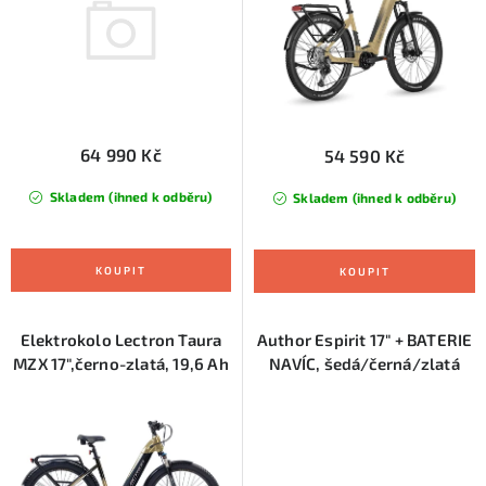
u
d
k
u
t
k
ů
t
ů
64 990 Kč
54 590 Kč
Skladem (ihned k odběru)
Skladem (ihned k odběru)
Elektrokolo Lectron Taura
Author Espirit 17" + BATERIE
MZX 17",černo-zlatá, 19,6 Ah
NAVÍC, šedá/černá/zlatá