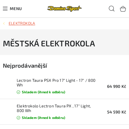
Přejít
Hled
na
obsah
ELEKTROKOLA
CYKLISTIKA
SJEZDOVÉ LYŽOVÁNÍ
MĚSTSKÁ ELEKTROKOLA
SKIALPOVÉ LYŽOVÁNÍ
Nejprodávanější
BĚŽECKÉ LYŽOVÁNÍ
Lectron Taura PSX Pro 17" Light - 17" / 800
OBLEČENÍ A OBUV
Wh
64 990 Kč
Skladem (ihned k odběru)
BĚHÁNÍ
Elektrokolo Lectron Taura PX , 17" Light,
800 Wh
54 590 Kč
TIPY NA DÁRKY
Skladem (ihned k odběru)