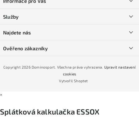
Informace pro Vás
p
a
Kontakty
Služby
t
O nás
í
SKI servis
Najdete nás
Obchodní podmínky
Půjčovna lyží a SNB
Podmínky GDPR
Ověřeno zákazníky
Naše prodejna
Jak nakoupit na čtvrtiny bez navýšení?
CYKLO Servis
Copyright 2026
Dominosport
. Všechna práva vyhrazena.
Upravit nastavení
Podmínky nákupu na splátky ESSOX
cookies
Vytvořil Shoptet
×
Splátková kalkulačka ESSOX