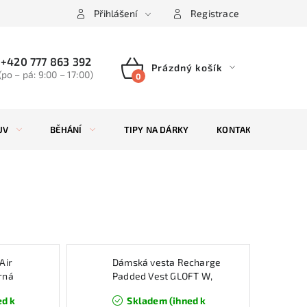
Přihlášení
Registrace
+420 777 863 392
Prázdný košík
(po – pá: 9:00 – 17:00)
NÁKUPNÍ
KOŠÍK
UV
BĚHÁNÍ
TIPY NA DÁRKY
KONTAKTY
ZN
Air
Dámská vesta Recharge
rná
Padded Vest GLOFT W,
white
ed k
Skladem (ihned k