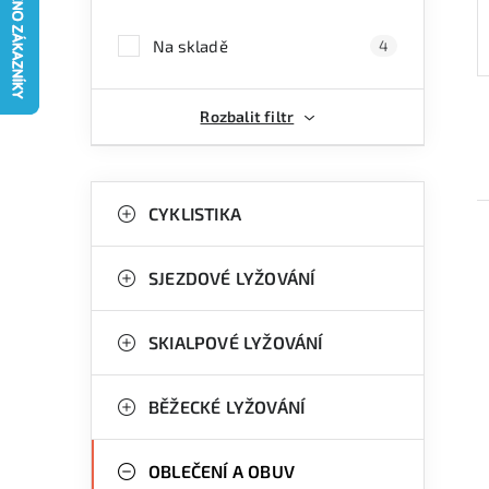
a
Na skladě
4
n
n
Rozbalit filtr
í
p
K
Přeskočit
kategorie
CYKLISTIKA
a
a
n
t
SJEZDOVÉ LYŽOVÁNÍ
e
e
g
SKIALPOVÉ LYŽOVÁNÍ
l
i
o
r
BĚŽECKÉ LYŽOVÁNÍ
i
OBLEČENÍ A OBUV
e