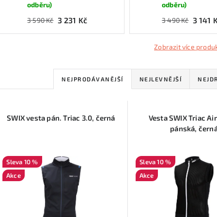
odběru)
odběru)
3 231 Kč
3 141 
3 590 Kč
3 490 Kč
Zobrazit více produ
Ř
NEJPRODÁVANĚJŠÍ
NEJLEVNĚJŠÍ
NEJD
a
V
z
SWIX vesta pán. Triac 3.0, černá
Vesta SWIX Triac Ai
ý
e
pánská, čern
p
n
10 %
10 %
í
Akce
Akce
s
p
p
r