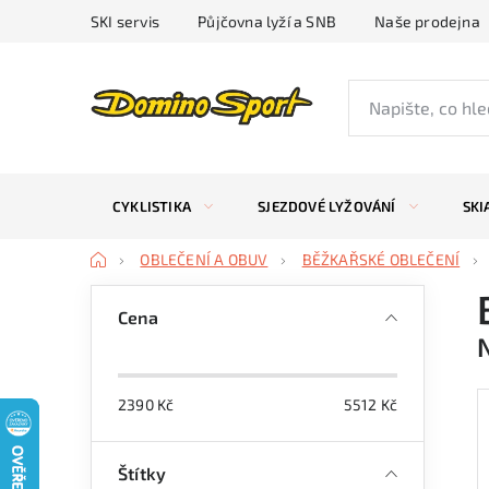
Přejít
SKI servis
Půjčovna lyží a SNB
Naše prodejna
na
obsah
CYKLISTIKA
SJEZDOVÉ LYŽOVÁNÍ
SKI
Domů
OBLEČENÍ A OBUV
BĚŽKAŘSKÉ OBLEČENÍ
P
Cena
o
s
2390
Kč
5512
Kč
t
r
Štítky