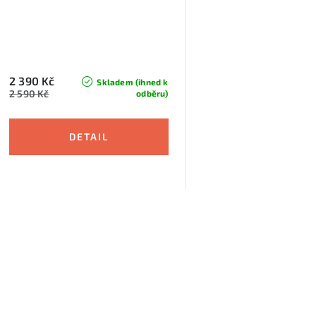
2 390 Kč
Skladem (ihned k
2 590 Kč
odběru)
O
v
á