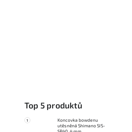
í
Top 5 produktů
Koncovka bowdenu
i
utěsněná Shimano SIS-
SP40, 4 mm