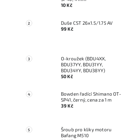
10 Kč
Duše CST 26x1.5/1.75 AV
99 Kč
O-kroužek (BDU4XX,
BDU37YY, BDU31YY,
BDU34YY, BDU38YY)
50 Kč
Bowden řadící Shimano OT-
SP41, černý, cena za 1 m
39 Kč
Šroub pro kliky motoru
Bafang M510