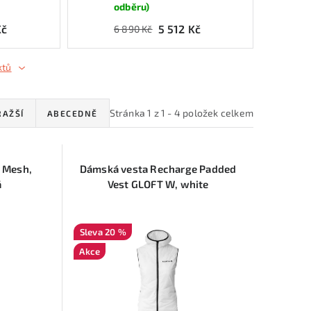
odběru)
Kč
5 512 Kč
6 890 Kč
ktů
Stránka
1
z
1
-
4
položek celkem
RAŽŠÍ
ABECEDNĚ
r Mesh,
Dámská vesta Recharge Padded
á
Vest GLOFT W, white
20 %
Akce