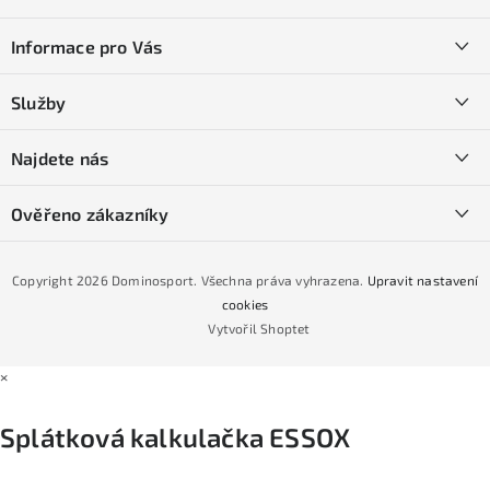
á
Informace pro Vás
p
a
Kontakty
Služby
t
O nás
í
SKI servis
Najdete nás
Obchodní podmínky
Půjčovna lyží a SNB
Podmínky GDPR
Ověřeno zákazníky
Naše prodejna
Jak nakoupit na čtvrtiny bez navýšení?
CYKLO Servis
Copyright 2026
Dominosport
. Všechna práva vyhrazena.
Upravit nastavení
Podmínky nákupu na splátky ESSOX
cookies
Vytvořil Shoptet
×
Splátková kalkulačka ESSOX