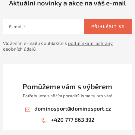
Aktuální novinky a akce na váš e-mail
k
y
v
E-mail
PŘIHLÁSIT SE
ý
p
Vložením e-mailu souhlasíte s
podmínkami ochrany
i
osobních údajů
s
u
Pomůžeme vám s výběrem
Potřebujete s něčím poradit? Jsme tu pro vás!
dominosport
@
dominosport.cz
+420 777 863 392
Z