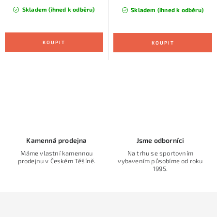
Skladem (ihned k odběru)
Skladem (ihned k odběru)
O
v
l
á
d
Kamenná prodejna
Jsme odborníci
a
Máme vlastní kamennou
Na trhu se sportovním
prodejnu v Českém Těšíně.
vybavením působíme od roku
c
1995.
í
p
r
v