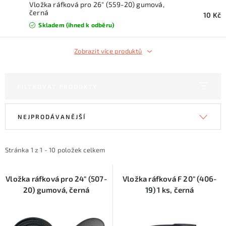
KONTAKTY
Vložka ráfková pro 26" (559-20) gumová,
černá
10 Kč
Skladem (ihned k odběru)
ZNAČKY
Zobrazit více produktů
SKI servis
Půjčovna lyží a SNB
Naše prodejna
CYKLO Servis
FILTROVAT PRODUKTY
V
Ř
NEJPRODÁVANĚJŠÍ
ý
a
p
z
i
e
Stránka
1
z
1
-
10
položek celkem
s
n
p
í
Vložka ráfková pro 24" (507-
Vložka ráfková F 20" (406-
20) gumová, černá
19) 1 ks, černá
r
p
o
r
d
o