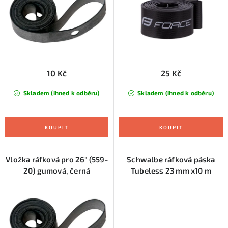
u
d
k
u
t
k
ů
t
ů
10 Kč
25 Kč
Skladem (ihned k odběru)
Skladem (ihned k odběru)
Vložka ráfková pro 26" (559-
Schwalbe ráfková páska
20) gumová, černá
Tubeless 23 mm x10 m