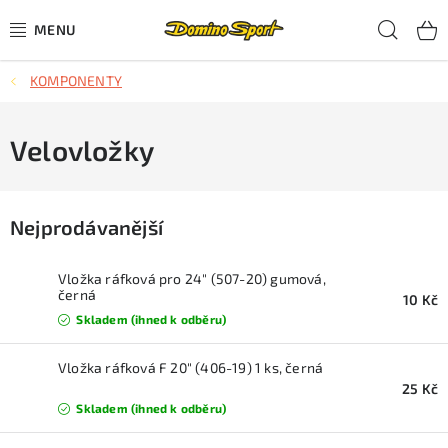
Přejít
Hled
na
obsah
KOMPONENTY
CYKLISTIKA
SJEZDOVÉ LYŽOVÁNÍ
Velovložky
SKIALPOVÉ LYŽOVÁNÍ
Nejprodávanější
BĚŽECKÉ LYŽOVÁNÍ
Vložka ráfková pro 24" (507-20) gumová,
OBLEČENÍ A OBUV
černá
10 Kč
Skladem (ihned k odběru)
BĚHÁNÍ
Vložka ráfková F 20" (406-19) 1 ks, černá
25 Kč
TIPY NA DÁRKY
Skladem (ihned k odběru)