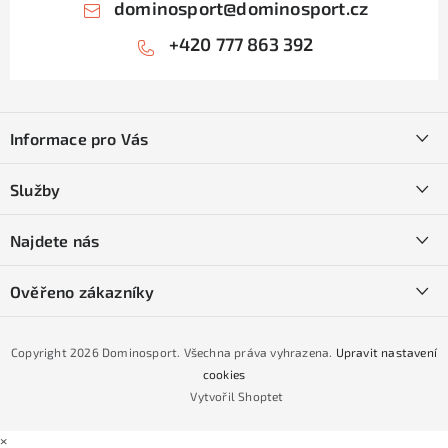
dominosport
@
dominosport.cz
+420 777 863 392
Z
á
Informace pro Vás
p
a
Kontakty
Služby
t
O nás
í
SKI servis
Najdete nás
Obchodní podmínky
Půjčovna lyží a SNB
Podmínky GDPR
Ověřeno zákazníky
Naše prodejna
Jak nakoupit na čtvrtiny bez navýšení?
CYKLO Servis
Copyright 2026
Dominosport
. Všechna práva vyhrazena.
Upravit nastavení
Podmínky nákupu na splátky ESSOX
cookies
Vytvořil Shoptet
×