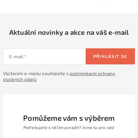
y
í
v
ý
p
Aktuální novinky a akce na váš e-mail
i
s
u
E-mail
PŘIHLÁSIT SE
Vložením e-mailu souhlasíte s
podmínkami ochrany
osobních údajů
Pomůžeme vám s výběrem
Potřebujete s něčím poradit? Jsme tu pro vás!