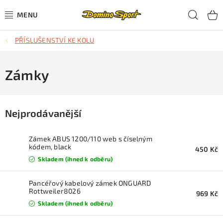
Přejít
Hled
na
obsah
PŘÍSLUŠENSTVÍ KE KOLU
CYKLISTIKA
SJEZDOVÉ LYŽOVÁNÍ
Zámky
SKIALPOVÉ LYŽOVÁNÍ
Nejprodávanější
BĚŽECKÉ LYŽOVÁNÍ
Zámek ABUS 1200/110 web s číselným
OBLEČENÍ A OBUV
kódem, black
450 Kč
Skladem (ihned k odběru)
BĚHÁNÍ
Pancéřový kabelový zámek ONGUARD
Rottweiler8026
969 Kč
TIPY NA DÁRKY
Skladem (ihned k odběru)