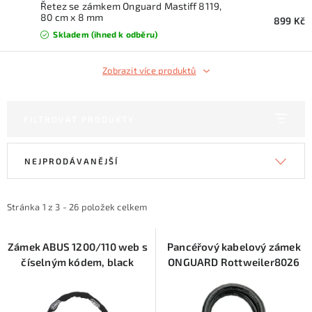
KONTAKTY
Řetez se zámkem Onguard Mastiff 8119,
80 cm x 8 mm
899 Kč
Skladem (ihned k odběru)
ZNAČKY
Zobrazit více produktů
SKI servis
Půjčovna lyží a SNB
Naše prodejna
CYKLO Servis
FILTROVAT PRODUKTY
V
Ř
NEJPRODÁVANĚJŠÍ
ý
a
p
z
i
e
Stránka
1
z
3
-
26
položek celkem
s
n
p
í
Zámek ABUS 1200/110 web s
Pancéřový kabelový zámek
číselným kódem, black
ONGUARD Rottweiler8026
r
p
o
r
d
o