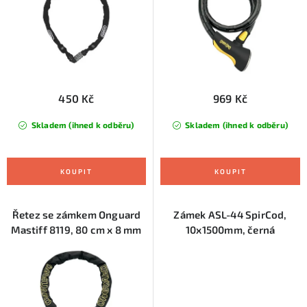
u
d
k
u
t
k
ů
t
ů
450 Kč
969 Kč
Skladem (ihned k odběru)
Skladem (ihned k odběru)
Řetez se zámkem Onguard
Zámek ASL-44 SpirCod,
Mastiff 8119, 80 cm x 8 mm
10x1500mm, černá