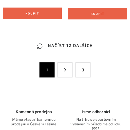
O
NAČÍST 12 DALŠÍCH
v
l
á
S
1
3
d
t
a
r
c
á
n
í
k
p
o
r
Kamenná prodejna
Jsme odborníci
v
v
Máme vlastní kamennou
Na trhu se sportovním
á
k
prodejnu v Českém Těšíně.
vybavením působíme od roku
n
1995.