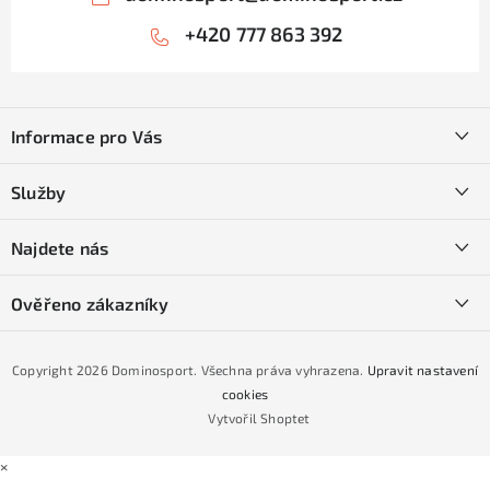
+420 777 863 392
Z
á
Informace pro Vás
p
a
Kontakty
Služby
t
O nás
í
SKI servis
Najdete nás
Obchodní podmínky
Půjčovna lyží a SNB
Podmínky GDPR
Ověřeno zákazníky
Naše prodejna
Jak nakoupit na čtvrtiny bez navýšení?
CYKLO Servis
Copyright 2026
Dominosport
. Všechna práva vyhrazena.
Upravit nastavení
Podmínky nákupu na splátky ESSOX
cookies
Vytvořil Shoptet
×