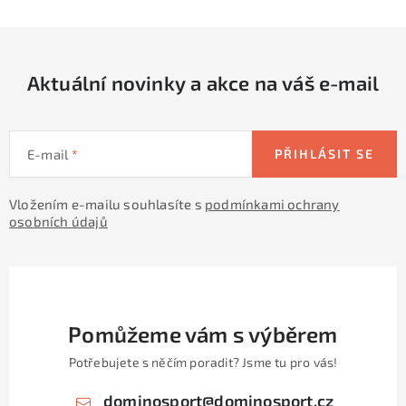
l
á
d
Aktuální novinky a akce na váš e-mail
a
c
í
E-mail
PŘIHLÁSIT SE
p
r
Vložením e-mailu souhlasíte s
podmínkami ochrany
v
osobních údajů
k
y
v
ý
p
Pomůžeme vám s výběrem
i
Potřebujete s něčím poradit? Jsme tu pro vás!
s
u
dominosport
@
dominosport.cz