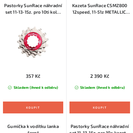
Pastorky SunRace náhradní
Kazeta SunRace CSMZ800
set 11-13-15z. pro 10ti kolo,
12speed, 11-51z METALLIC,
stříbrné
černá
357 Kč
2 390 Kč
Skladem (ihned k odběru)
Skladem (ihned k odběru)
Gumička k vodítku lanka
Pastorky SunRace náhradní
černá
set 11-13-15z. pro 10r. kazetu,