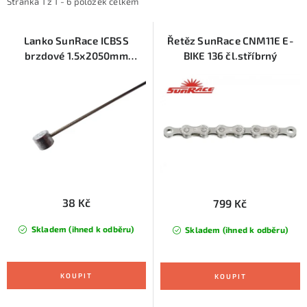
i
e
KONTAKTY
Stránka
1
z
1
-
6
položek celkem
s
n
ZNAČKY
p
í
Lanko SunRace ICBSS
Řetěz SunRace CNM11E E-
brzdové 1.5x2050mm
BIKE 136 čl.stříbrný
r
p
nerezové
SKI servis
Půjčovna lyží a SNB
Naše prodejna
o
r
d
o
CYKLO Servis
u
d
k
u
t
k
ů
t
ů
38 Kč
799 Kč
Skladem (ihned k odběru)
Skladem (ihned k odběru)