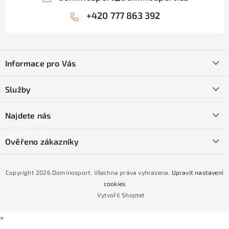
+420 777 863 392
Z
á
Informace pro Vás
p
a
Kontakty
Služby
t
O nás
í
SKI servis
Najdete nás
Obchodní podmínky
Půjčovna lyží a SNB
Podmínky GDPR
Ověřeno zákazníky
Naše prodejna
Jak nakoupit na čtvrtiny bez navýšení?
CYKLO Servis
Copyright 2026
Dominosport
. Všechna práva vyhrazena.
Upravit nastavení
Podmínky nákupu na splátky ESSOX
cookies
Vytvořil Shoptet
×