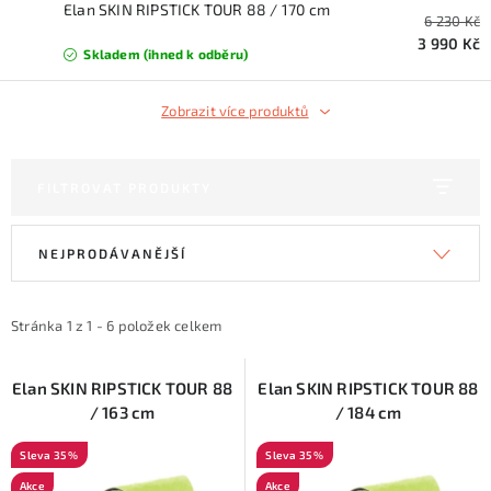
KONTAKTY
Elan SKIN RIPSTICK TOUR 88 / 170 cm
6 230 Kč
3 990 Kč
Skladem (ihned k odběru)
ZNAČKY
Zobrazit více produktů
SKI servis
Půjčovna lyží a SNB
Naše prodejna
CYKLO Servis
FILTROVAT PRODUKTY
V
Ř
NEJPRODÁVANĚJŠÍ
ý
a
p
z
i
e
Stránka
1
z
1
-
6
položek celkem
s
n
p
í
Elan SKIN RIPSTICK TOUR 88
Elan SKIN RIPSTICK TOUR 88
/ 163 cm
/ 184 cm
r
p
o
r
35 %
35 %
d
o
Akce
Akce