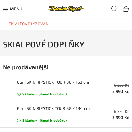
Přejít
Hled
na
obsah
SKIALPOVÉ LYŽOVÁNÍ
CYKLISTIKA
SJEZDOVÉ LYŽOVÁNÍ
SKIALPOVÉ DOPLŇKY
SKIALPOVÉ LYŽOVÁNÍ
Nejprodávanější
BĚŽECKÉ LYŽOVÁNÍ
Elan SKIN RIPSTICK TOUR 88 / 163 cm
6 230 Kč
OBLEČENÍ A OBUV
3 990 Kč
Skladem (ihned k odběru)
BĚHÁNÍ
Elan SKIN RIPSTICK TOUR 88 / 184 cm
6 230 Kč
TIPY NA DÁRKY
3 990 Kč
Skladem (ihned k odběru)