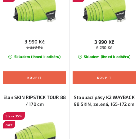
u
d
k
u
t
k
ů
t
ů
3 990 Kč
3 990 Kč
6 230 Kč
6 230 Kč
Skladem (ihned k odběru)
Skladem (ihned k odběru)
Elan SKIN RIPSTICK TOUR 88
Stoupací pásy K2 WAYBACK
/ 170 cm
98 SKIN, zelená, 165-172 cm
35 %
Akce