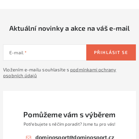
p
r
v
Aktuální novinky a akce na váš e-mail
k
y
v
E-mail
PŘIHLÁSIT SE
ý
p
Vložením e-mailu souhlasíte s
podmínkami ochrany
i
osobních údajů
s
u
Pomůžeme vám s výběrem
Potřebujete s něčím poradit? Jsme tu pro vás!
dominosport
@
dominosport.cz