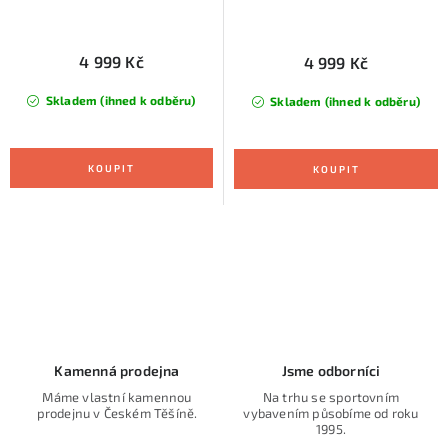
4 999 Kč
4 999 Kč
Skladem (ihned k odběru)
Skladem (ihned k odběru)
O
v
l
á
d
Kamenná prodejna
Jsme odborníci
a
Máme vlastní kamennou
Na trhu se sportovním
prodejnu v Českém Těšíně.
vybavením působíme od roku
c
1995.
í