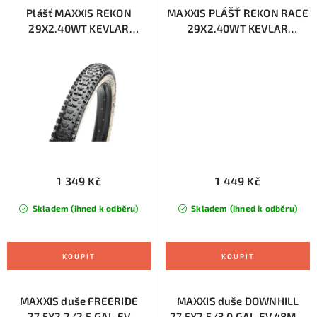
Plášť MAXXIS REKON
MAXXIS PLÁŠŤ REKON RACE
29X2.40WT KEVLAR
29X2.40WT KEVLAR
EXO/TR/TANWALL
EXO/TR/TANWALL
(ETB00219600)
(ETB00417300)
1 349 Kč
1 449 Kč
Skladem (ihned k odběru)
Skladem (ihned k odběru)
MAXXIS duše FREERIDE
MAXXIS duše DOWNHILL
27.5X2.2/2.5 GAL-FV
27.5X2.5/3.0 GAL-FV 48MM