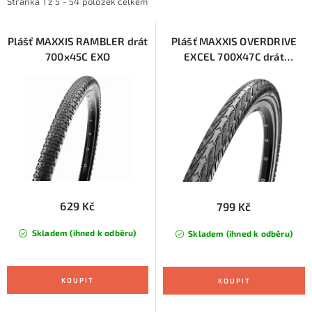
i
e
KONTAKTY
Stránka
1
z
5
-
54
položek celkem
s
n
ZNAČKY
p
í
Plášť MAXXIS RAMBLER drát
Plášť MAXXIS OVERDRIVE
700x45C EXO
EXCEL 700X47C drát
r
p
SILKSHIELD+ REF
SKI servis
Půjčovna lyží a SNB
Naše prodejna
o
r
d
o
CYKLO Servis
u
d
k
u
t
k
ů
t
ů
629 Kč
799 Kč
Skladem (ihned k odběru)
Skladem (ihned k odběru)