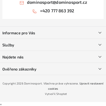
dominosport
@
dominosport.cz
+420 777 863 392
Z
á
Informace pro Vás
p
a
Kontakty
Služby
t
O nás
í
SKI servis
Najdete nás
Obchodní podmínky
Půjčovna lyží a SNB
Podmínky GDPR
Ověřeno zákazníky
Naše prodejna
Jak nakoupit na čtvrtiny bez navýšení?
CYKLO Servis
Copyright 2026
Dominosport
. Všechna práva vyhrazena.
Upravit nastavení
Podmínky nákupu na splátky ESSOX
cookies
Vytvořil Shoptet
×