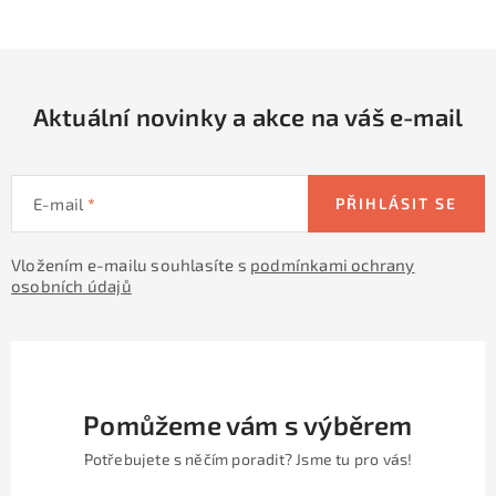
c
á
n
í
k
p
o
r
v
Aktuální novinky a akce na váš e-mail
v
á
k
n
y
í
v
E-mail
PŘIHLÁSIT SE
ý
p
Vložením e-mailu souhlasíte s
podmínkami ochrany
osobních údajů
i
s
u
Pomůžeme vám s výběrem
Potřebujete s něčím poradit? Jsme tu pro vás!