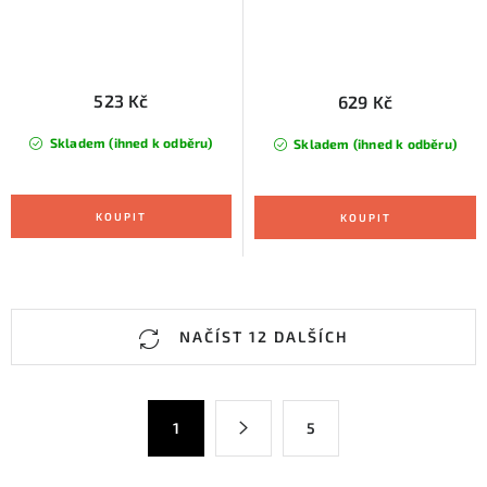
523 Kč
629 Kč
Skladem (ihned k odběru)
Skladem (ihned k odběru)
O
NAČÍST 12 DALŠÍCH
v
l
á
S
1
5
d
t
a
r