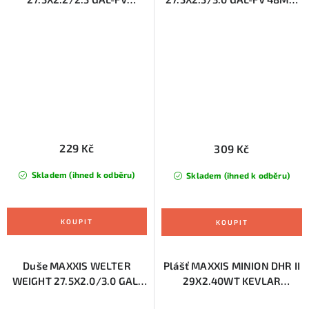
(EIB75109200)
(EIB00233200)
229 Kč
309 Kč
Skladem (ihned k odběru)
Skladem (ihned k odběru)
Duše MAXXIS WELTER
Plášť MAXXIS MINION DHR II
WEIGHT 27.5X2.0/3.0 GAL-
29X2.40WT KEVLAR
FV 48MM (EIB00140000)
EXO/TR/TANWALL