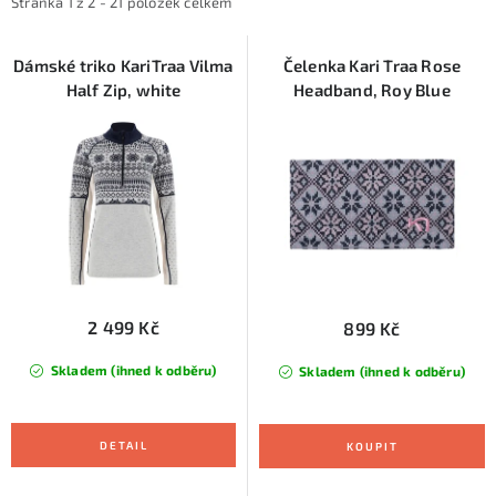
i
e
KONTAKTY
Stránka
1
z
2
-
21
položek celkem
s
n
ZNAČKY
p
í
Dámské triko KariTraa Vilma
Čelenka Kari Traa Rose
Half Zip, white
Headband, Roy Blue
r
p
SKI servis
Půjčovna lyží a SNB
Naše prodejna
o
r
d
o
CYKLO Servis
u
d
k
u
t
k
ů
t
ů
2 499 Kč
899 Kč
Skladem (ihned k odběru)
Skladem (ihned k odběru)