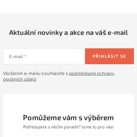
c
á
n
í
k
p
o
r
v
Aktuální novinky a akce na váš e-mail
v
á
k
n
y
í
v
E-mail
PŘIHLÁSIT SE
ý
p
Vložením e-mailu souhlasíte s
podmínkami ochrany
osobních údajů
i
s
u
Pomůžeme vám s výběrem
Potřebujete s něčím poradit? Jsme tu pro vás!