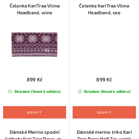
Čelenka KariTraa Vilma
Čelenka KariTraa Vilma
Headband, wine
Headband, see
899 Kč
899 Kč
Skladem (ihned k odběru)
Skladem (ihned k odběru)
Dámské Merino spodní
Dámské merino triko Kari
kalhoty Kari Traa Rose, roy
Traa Rose Half Zip, spink