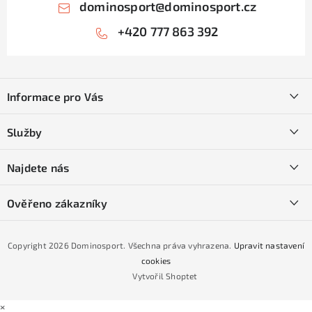
dominosport
@
dominosport.cz
+420 777 863 392
Z
á
Informace pro Vás
p
a
Kontakty
Služby
t
O nás
í
SKI servis
Najdete nás
Obchodní podmínky
Půjčovna lyží a SNB
Podmínky GDPR
Ověřeno zákazníky
Naše prodejna
Jak nakoupit na čtvrtiny bez navýšení?
CYKLO Servis
Copyright 2026
Dominosport
. Všechna práva vyhrazena.
Upravit nastavení
Podmínky nákupu na splátky ESSOX
cookies
Vytvořil Shoptet
×