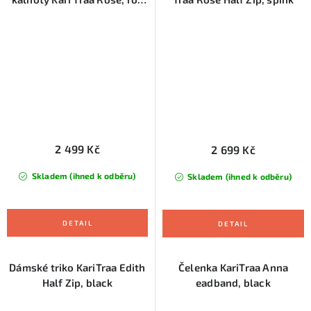
blue
2 499 Kč
2 699 Kč
Skladem (ihned k odběru)
Skladem (ihned k odběru)
Dámské triko KariTraa Edith
Čelenka KariTraa Anna
Half Zip, black
eadband, black