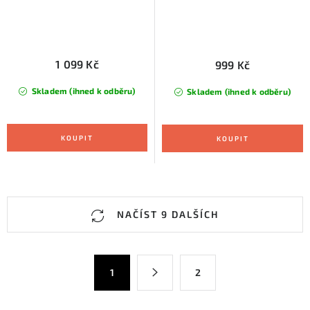
1 099 Kč
999 Kč
Skladem (ihned k odběru)
Skladem (ihned k odběru)
O
NAČÍST 9 DALŠÍCH
v
l
á
S
1
2
d
t
a
r