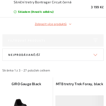
KONTAKTY
Silniční tretry Bontrager Circuit černá
3 199 Kč
Skladem (ihned k odběru)
ZNAČKY
Zobrazit více produktů
SKI servis
Půjčovna lyží a SNB
Naše prodejna
CYKLO Servis
FILTROVAT PRODUKTY
V
Ř
NEJPRODÁVANĚJŠÍ
ý
a
p
z
i
e
Stránka
1
z
3
-
27
položek celkem
s
n
p
í
GIRO Gauge Black
MTB tretry Trek Foray, black
r
p
o
r
d
o