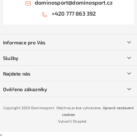
dominosport
@
dominosport.cz
+420 777 863 392
Z
á
Informace pro Vás
p
a
Kontakty
Služby
t
O nás
í
SKI servis
Najdete nás
Obchodní podmínky
Půjčovna lyží a SNB
Podmínky GDPR
Ověřeno zákazníky
Naše prodejna
Jak nakoupit na čtvrtiny bez navýšení?
CYKLO Servis
Copyright 2026
Dominosport
. Všechna práva vyhrazena.
Upravit nastavení
Podmínky nákupu na splátky ESSOX
cookies
Vytvořil Shoptet
×