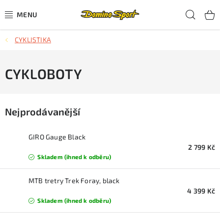
Přejít
Hled
na
obsah
CYKLISTIKA
CYKLISTIKA
SJEZDOVÉ LYŽOVÁNÍ
CYKLOBOTY
SKIALPOVÉ LYŽOVÁNÍ
Nejprodávanější
BĚŽECKÉ LYŽOVÁNÍ
GIRO Gauge Black
OBLEČENÍ A OBUV
2 799 Kč
Skladem (ihned k odběru)
BĚHÁNÍ
MTB tretry Trek Foray, black
4 399 Kč
TIPY NA DÁRKY
Skladem (ihned k odběru)