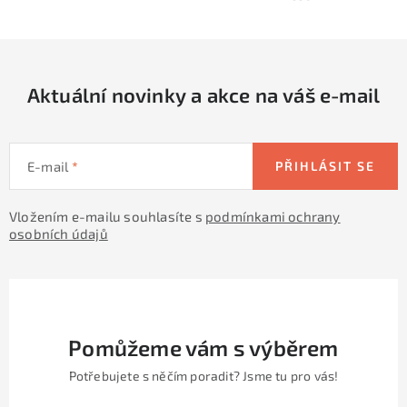
y
í
v
ý
p
Aktuální novinky a akce na váš e-mail
i
s
u
E-mail
PŘIHLÁSIT SE
Vložením e-mailu souhlasíte s
podmínkami ochrany
osobních údajů
Pomůžeme vám s výběrem
Potřebujete s něčím poradit? Jsme tu pro vás!