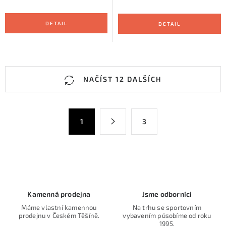
O
NAČÍST 12 DALŠÍCH
v
l
á
S
1
3
d
t
a
r
c
á
n
í
k
p
o
r
Kamenná prodejna
Jsme odborníci
v
v
Máme vlastní kamennou
Na trhu se sportovním
á
k
prodejnu v Českém Těšíně.
vybavením působíme od roku
n
1995.