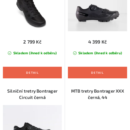
u
d
k
u
t
k
ů
t
ů
2 799 Kč
4 399 Kč
Skladem (ihned k odběru)
Skladem (ihned k odběru)
Silniční tretry Bontrager
MTB tretry Bontrager XXX
Circuit černá
černá, 44