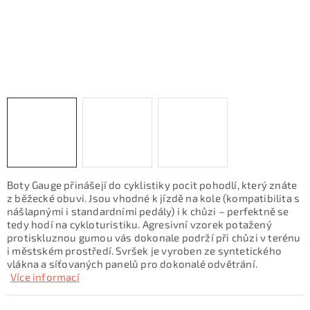
KONTAKTY
ZNAČKY
SKI servis
Půjčovna lyží a SNB
Naše prodejna
CYKLO Servis
Boty Gauge přinášejí do cyklistiky pocit pohodlí, který znáte
z běžecké obuvi. Jsou vhodné k jízdě na kole (kompatibilita s
nášlapnými i standardními pedály) i k chůzi – perfektně se
tedy hodí na cykloturistiku. Agresivní vzorek potažený
protiskluznou gumou vás dokonale podrží při chůzi v terénu
i městském prostředí. Svršek je vyroben ze syntetického
vlákna a síťovaných panelů pro dokonalé odvětrání.
Více informací