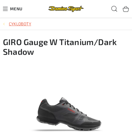
Přejít
Hled
na
obsah
CYKLOBOTY
CYKLISTIKA
GIRO Gauge W Titanium/Dark
SJEZDOVÉ LYŽOVÁNÍ
Shadow
SKIALPOVÉ LYŽOVÁNÍ
BĚŽECKÉ LYŽOVÁNÍ
OBLEČENÍ A OBUV
BĚHÁNÍ
TIPY NA DÁRKY