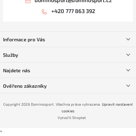
+420 777 863 392
Z
á
Informace pro Vás
p
a
Kontakty
Služby
t
O nás
í
SKI servis
Najdete nás
Obchodní podmínky
Půjčovna lyží a SNB
Podmínky GDPR
Ověřeno zákazníky
Naše prodejna
Jak nakoupit na čtvrtiny bez navýšení?
CYKLO Servis
Copyright 2026
Dominosport
. Všechna práva vyhrazena.
Upravit nastavení
Podmínky nákupu na splátky ESSOX
cookies
Vytvořil Shoptet
×