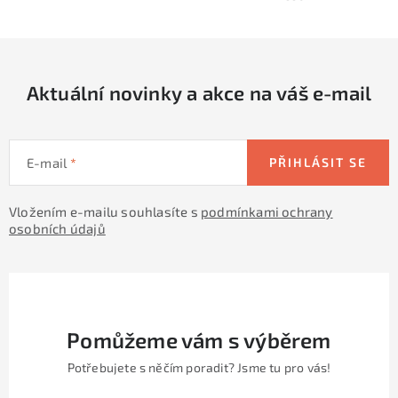
y
í
v
ý
p
Aktuální novinky a akce na váš e-mail
i
s
u
E-mail
PŘIHLÁSIT SE
Vložením e-mailu souhlasíte s
podmínkami ochrany
osobních údajů
Pomůžeme vám s výběrem
Potřebujete s něčím poradit? Jsme tu pro vás!