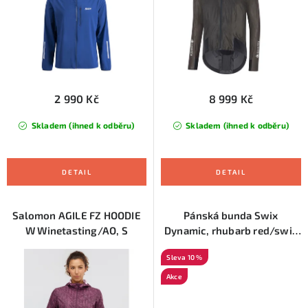
u
d
k
u
t
k
ů
t
ů
2 990 Kč
8 999 Kč
Skladem (ihned k odběru)
Skladem (ihned k odběru)
Salomon AGILE FZ HOODIE
Pánská bunda Swix
W Winetasting/AO, S
Dynamic, rhubarb red/swix
red,L
10 %
Akce