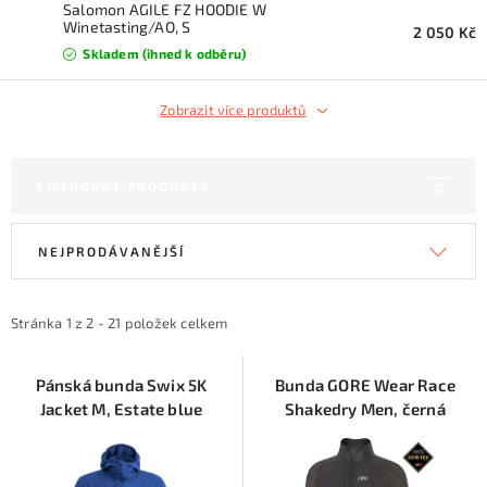
KONTAKTY
Salomon AGILE FZ HOODIE W
Winetasting/AO, S
2 050 Kč
Skladem (ihned k odběru)
ZNAČKY
Zobrazit více produktů
SKI servis
Půjčovna lyží a SNB
Naše prodejna
CYKLO Servis
FILTROVAT PRODUKTY
V
Ř
NEJPRODÁVANĚJŠÍ
ý
a
p
z
i
e
Stránka
1
z
2
-
21
položek celkem
s
n
p
í
Pánská bunda Swix 5K
Bunda GORE Wear Race
Jacket M, Estate blue
Shakedry Men, černá
r
p
o
r
d
o