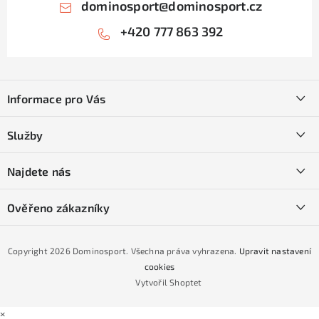
dominosport
@
dominosport.cz
+420 777 863 392
Z
á
Informace pro Vás
p
a
Kontakty
Služby
t
O nás
í
SKI servis
Najdete nás
Obchodní podmínky
Půjčovna lyží a SNB
Podmínky GDPR
Ověřeno zákazníky
Naše prodejna
Jak nakoupit na čtvrtiny bez navýšení?
CYKLO Servis
Copyright 2026
Dominosport
. Všechna práva vyhrazena.
Upravit nastavení
Podmínky nákupu na splátky ESSOX
cookies
Vytvořil Shoptet
×