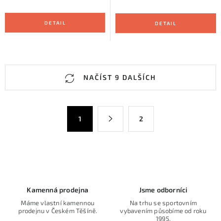
O
NAČÍST 9 DALŠÍCH
v
l
á
S
1
2
d
t
a
r
c
á
n
í
k
p
o
r
Kamenná prodejna
Jsme odborníci
v
v
Máme vlastní kamennou
Na trhu se sportovním
á
k
prodejnu v Českém Těšíně.
vybavením působíme od roku
n
1995.