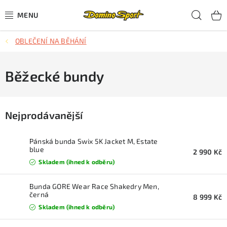
Přejít
Hled
na
obsah
OBLEČENÍ NA BĚHÁNÍ
CYKLISTIKA
SJEZDOVÉ LYŽOVÁNÍ
Běžecké bundy
SKIALPOVÉ LYŽOVÁNÍ
Nejprodávanější
BĚŽECKÉ LYŽOVÁNÍ
Pánská bunda Swix 5K Jacket M, Estate
OBLEČENÍ A OBUV
blue
2 990 Kč
Skladem (ihned k odběru)
BĚHÁNÍ
Bunda GORE Wear Race Shakedry Men,
černá
8 999 Kč
TIPY NA DÁRKY
Skladem (ihned k odběru)