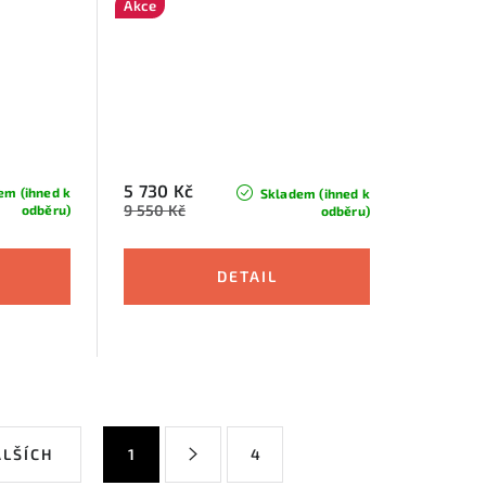
Akce
5 730 Kč
em (ihned k
Skladem (ihned k
9 550 Kč
odběru)
odběru)
S
ALŠÍCH
1
4
t