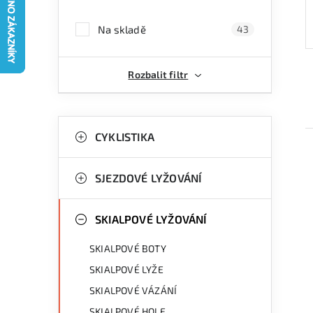
a
Na skladě
43
n
n
Rozbalit filtr
í
p
K
Přeskočit
kategorie
CYKLISTIKA
a
a
n
t
SJEZDOVÉ LYŽOVÁNÍ
e
e
g
SKIALPOVÉ LYŽOVÁNÍ
l
i
o
SKIALPOVÉ BOTY
r
SKIALPOVÉ LYŽE
i
SKIALPOVÉ VÁZÁNÍ
e
SKIALPOVÉ HOLE