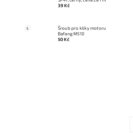
39 Kč
Šroub pro kliky motoru
Bafang M510
50 Kč