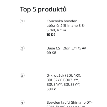
Top 5 produktů
Koncovka bowdenu
utěsněná Shimano SIS-
SP40, 4 mm
10 Kč
Duše CST 26x1.5/1.75 AV
99 Kč
O-kroužek (BDU4XX,
BDU37YY, BDU31YY,
BDU34YY, BDU38YY)
50 Kč
Bowden řadící Shimano OT-
SP41, černý, cena za 1 m