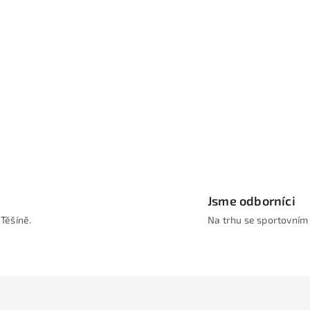
á
d
a
c
p
r
v
Jsme odborníci
k
Těšíně.
Na trhu se sportovním
y
v
ý