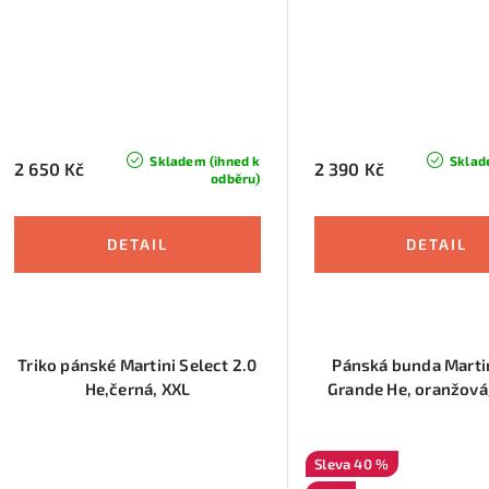
Skladem (ihned k
Sklad
2 650 Kč
2 390 Kč
odběru)
Triko pánské Martini Select 2.0
Pánská bunda Marti
He,černá, XXL
Grande He, oranžov
40 %