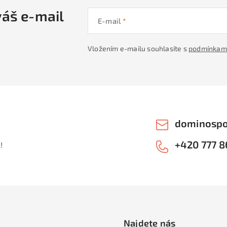
p
váš e-mail
E-mail
s
Vložením e-mailu souhlasíte s
podmínkami
u
dominospo
+420 777 8
!
Najdete nás