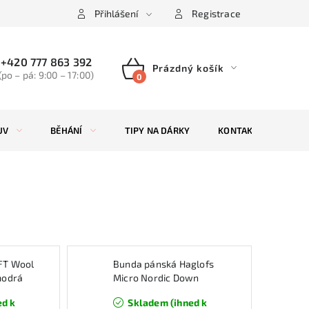
Přihlášení
Registrace
+420 777 863 392
Prázdný košík
(po – pá: 9:00 – 17:00)
NÁKUPNÍ
KOŠÍK
UV
BĚHÁNÍ
TIPY NA DÁRKY
KONTAKTY
ZN
FT Wool
Bunda pánská Haglofs
modrá
Micro Nordic Down
Hood, Nordic blue
ed k
Skladem (ihned k