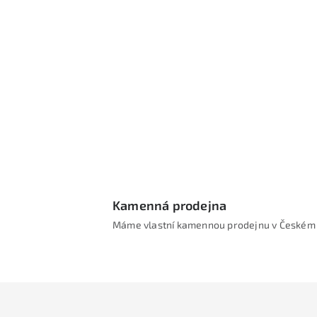
l
í
Kamenná prodejna
Máme vlastní kamennou prodejnu v Českém 