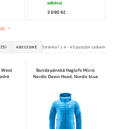
odběru)
3 690 Kč
ktů
Stránka
1
z
4
-
43
položek celkem
ŽŠÍ
ABECEDNĚ
T Wool
Bunda pánská Haglofs Micro
modrá
Nordic Down Hood, Nordic blue