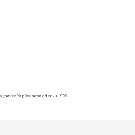
r
á
n
k
o
v
á
n
í
 vybavením působíme od roku 1995.