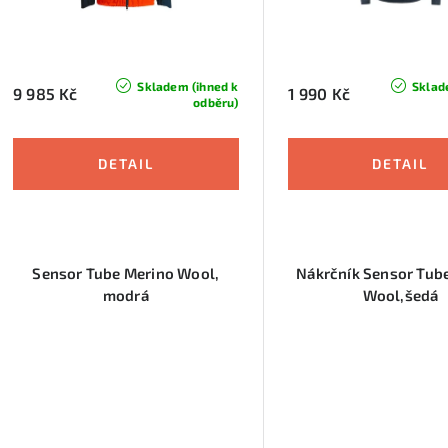
r
o
o
d
d
u
Skladem (ihned k
Sklad
9 985 Kč
1 990 Kč
odběru)
u
k
k
t
t
ů
ů
Sensor Tube Merino Wool,
Nákrčník Sensor Tub
modrá
Wool,šedá