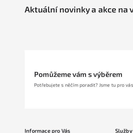
Aktuální novinky a akce na 
i
Pomůžeme vám s výběrem
Potřebujete s něčím poradit? Jsme tu pro vás
Z
á
Informace pro Vás
Služby