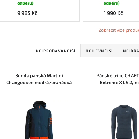
odběru)
odběru)
9 985 Kč
1 990 Kč
Zobrazit více produ
Ř
NEJPRODÁVANĚJŠÍ
NEJLEVNĚJŠÍ
NEJDRA
a
V
z
Bunda pánská Martini
Pánské triko CRAF
ý
e
Changeover, modrá/oranžová
Extreme X LS 2, 
p
n
í
s
p
p
r