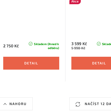
Akce
3 599 Kč
Skladem (ihned k
Sklad
2 750 Kč
5 998 Kč
odběru)
O
NAHORU
NAČÍST 12 D
v