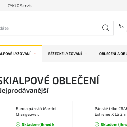
CYKLO Servis
ALPOVÉ LYŽOVÁNÍ
BĚŽECKÉ LYŽOVÁNÍ
OBLEČENÍ A OB
SKIALPOVÉ OBLEČENÍ
Nejprodávanější
Bunda pánská Martini
Pánské triko CRA
Changeover,
Extreme X LS 2, 
modrá/oranžová
Skladem (ihned k
Skladem (ihn