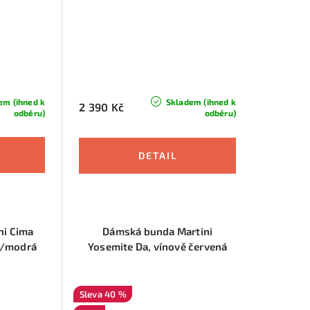
em (ihned k
Skladem (ihned k
2 390 Kč
odběru)
odběru)
ni Cima
Dámská bunda Martini
á/modrá
Yosemite Da, vínově červená
40 %