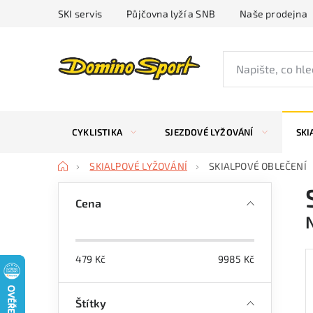
Přejít
SKI servis
Půjčovna lyží a SNB
Naše prodejna
na
obsah
CYKLISTIKA
SJEZDOVÉ LYŽOVÁNÍ
SKI
Domů
SKIALPOVÉ LYŽOVÁNÍ
SKIALPOVÉ OBLEČENÍ
P
Cena
o
s
479
Kč
9985
Kč
t
r
Štítky