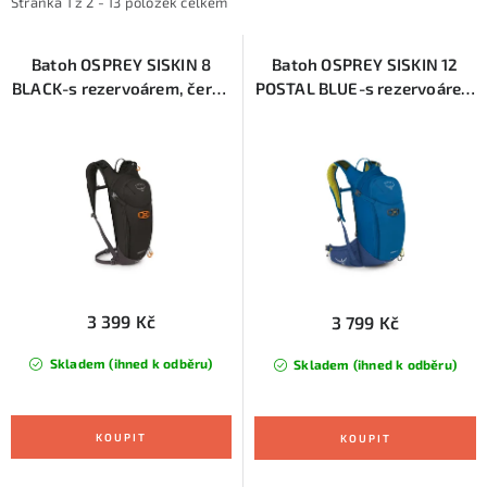
i
e
KONTAKTY
Stránka
1
z
2
-
13
položek celkem
s
n
ZNAČKY
p
í
Batoh OSPREY SISKIN 8
Batoh OSPREY SISKIN 12
BLACK-s rezervoárem, černá
POSTAL BLUE-s rezervoárem
r
p
(10005100)
(10005104)
SKI servis
Půjčovna lyží a SNB
Naše prodejna
o
r
d
o
CYKLO Servis
u
d
k
u
t
k
ů
t
ů
3 399 Kč
3 799 Kč
Skladem (ihned k odběru)
Skladem (ihned k odběru)