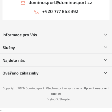
dominosport
@
dominosport.cz
+420 777 863 392
Z
á
Informace pro Vás
p
a
Kontakty
Služby
t
O nás
í
SKI servis
Najdete nás
Obchodní podmínky
Půjčovna lyží a SNB
Podmínky GDPR
Ověřeno zákazníky
Naše prodejna
Jak nakoupit na čtvrtiny bez navýšení?
CYKLO Servis
Copyright 2026
Dominosport
. Všechna práva vyhrazena.
Upravit nastavení
Podmínky nákupu na splátky ESSOX
cookies
Vytvořil Shoptet
×