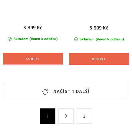
3 899 Kč
5 999 Kč
Skladem (ihned k odběru)
Skladem (ihned k odběru)
O
NAČÍST 1 DALŠÍ
v
l
á
S
1
2
d
t
a
r