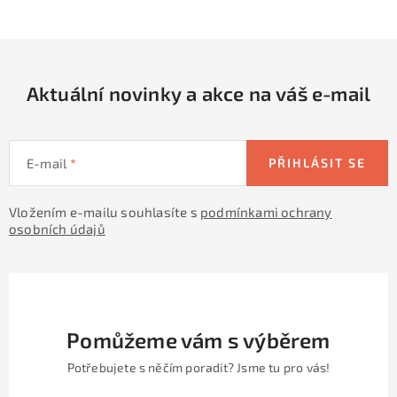
c
á
n
í
k
p
o
r
v
Aktuální novinky a akce na váš e-mail
v
á
k
n
y
í
v
E-mail
PŘIHLÁSIT SE
ý
p
Vložením e-mailu souhlasíte s
podmínkami ochrany
osobních údajů
i
s
u
Pomůžeme vám s výběrem
Potřebujete s něčím poradit? Jsme tu pro vás!