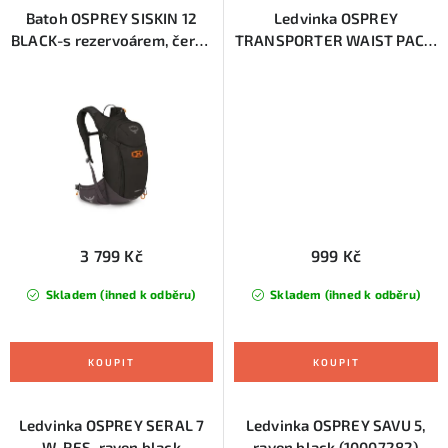
Batoh OSPREY SISKIN 12
Ledvinka OSPREY
BLACK-s rezervoárem, černá
TRANSPORTER WAIST PACK,
(10005103)
raven black (10006530)
3 799 Kč
999 Kč
Skladem (ihned k odběru)
Skladem (ihned k odběru)
Ledvinka OSPREY SERAL 7
Ledvinka OSPREY SAVU 5,
W-RES, raven black
raven black (10007282)