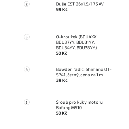
Duše CST 26x1.5/1.75 AV
99 Kč
O-kroužek (BDU4XX,
BDU37YY, BDU31YY,
BDU34YY, BDU38YY)
50 Kč
Bowden řadící Shimano OT-
SP41, černý, cena za 1 m
39 Kč
Šroub pro kliky motoru
Bafang M510
50 Kč