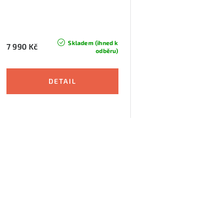
r
o
o
d
d
u
Skladem (ihned k
7 990 Kč
odběru)
u
k
k
t
t
ů
ů
O
v
á