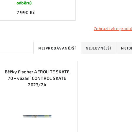
odběru)
7 990 Kč
Zobrazit více produ
Ř
NEJPRODÁVANĚJŠÍ
NEJLEVNĚJŠÍ
NEJD
a
V
z
Běžky Fischer AEROLITE SKATE
ý
e
70 + vázání CONTROL SKATE
2023/24
p
n
í
s
p
p
r