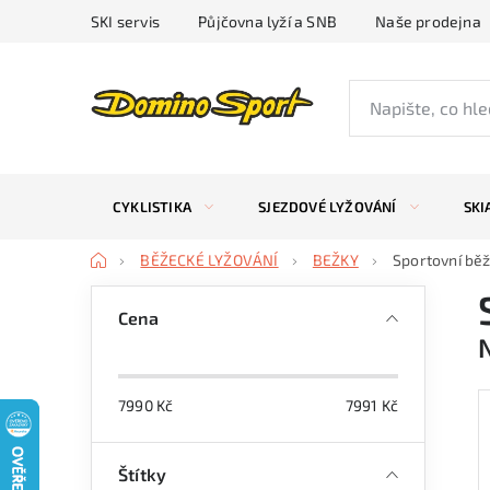
Přejít
SKI servis
Půjčovna lyží a SNB
Naše prodejna
na
obsah
CYKLISTIKA
SJEZDOVÉ LYŽOVÁNÍ
SKI
Domů
BĚŽECKÉ LYŽOVÁNÍ
BEŽKY
Sportovní běž
P
Cena
o
s
7990
Kč
7991
Kč
t
r
Štítky