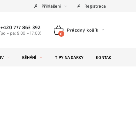
Přihlášení
Registrace
+420 777 863 392
Prázdný košík
(po – pá: 9:00 – 17:00)
NÁKUPNÍ
KOŠÍK
UV
BĚHÁNÍ
TIPY NA DÁRKY
KONTAKTY
ZN