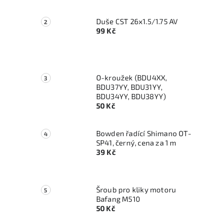
Duše CST 26x1.5/1.75 AV
99 Kč
O-kroužek (BDU4XX,
BDU37YY, BDU31YY,
BDU34YY, BDU38YY)
50 Kč
Bowden řadící Shimano OT-
SP41, černý, cena za 1 m
39 Kč
Šroub pro kliky motoru
Bafang M510
50 Kč