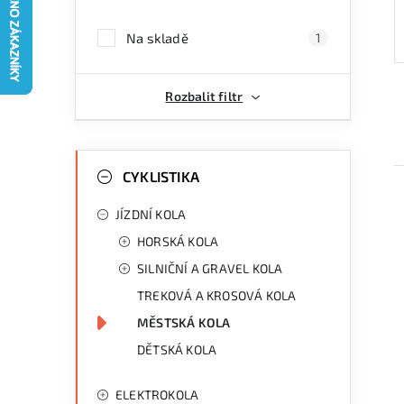
a
Na skladě
1
n
n
Rozbalit filtr
í
p
K
Přeskočit
kategorie
CYKLISTIKA
a
a
JÍZDNÍ KOLA
n
t
HORSKÁ KOLA
e
e
SILNIČNÍ A GRAVEL KOLA
g
l
TREKOVÁ A KROSOVÁ KOLA
i
o
MĚSTSKÁ KOLA
r
DĚTSKÁ KOLA
i
e
ELEKTROKOLA