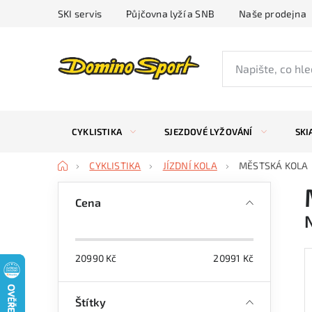
Přejít
SKI servis
Půjčovna lyží a SNB
Naše prodejna
na
obsah
CYKLISTIKA
SJEZDOVÉ LYŽOVÁNÍ
SKI
Domů
CYKLISTIKA
JÍZDNÍ KOLA
MĚSTSKÁ KOLA
P
Cena
o
s
20990
Kč
20991
Kč
t
r
Štítky