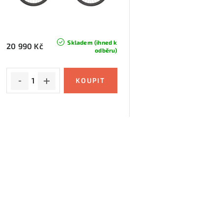
r
o
o
d
d
u
Skladem (ihned k
20 990 Kč
odběru)
u
k
k
t
t
ů
ů
O
v
á