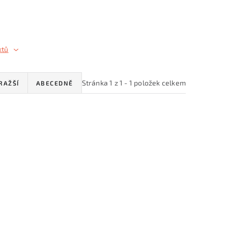
ktů
Stránka
1
z
1
-
1
položek celkem
RAŽŠÍ
ABECEDNĚ