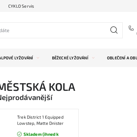
CYKLO Servis
ALPOVÉ LYŽOVÁNÍ
BĚŽECKÉ LYŽOVÁNÍ
OBLEČENÍ A OB
MĚSTSKÁ KOLA
Nejprodávanější
Trek District 1 Equipped
Lowstep, Matte Dnister
Black, M
Skladem (ihned k