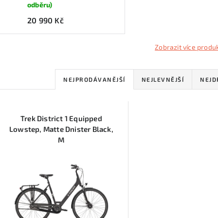
odběru)
20 990 Kč
Zobrazit více produ
Ř
NEJPRODÁVANĚJŠÍ
NEJLEVNĚJŠÍ
NEJD
a
V
z
Trek District 1 Equipped
ý
e
Lowstep, Matte Dnister Black,
M
p
n
í
s
p
p
r