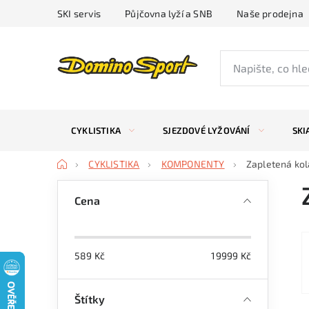
Přejít
SKI servis
Půjčovna lyží a SNB
Naše prodejna
na
obsah
CYKLISTIKA
SJEZDOVÉ LYŽOVÁNÍ
SKI
Domů
CYKLISTIKA
KOMPONENTY
Zapletená kol
P
Cena
o
s
589
Kč
19999
Kč
t
r
Štítky