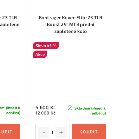
e 23 TLR
Bontrager Kovee Elite 23 TLR
zapletené
Boost 29" MTB přední
zapletené kolo
45 %
Akce
6 600 Kč
em (ihned k
Skladem (ihned k
12 000 Kč
odběru)
odběru)