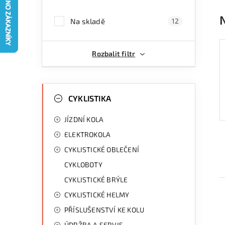
a
Na skladě
12
n
n
Rozbalit filtr
í
p
K
Přeskočit
kategorie
CYKLISTIKA
a
a
JÍZDNÍ KOLA
n
t
ELEKTROKOLA
e
e
CYKLISTICKÉ OBLEČENÍ
g
l
CYKLOBOTY
o
CYKLISTICKÉ BRÝLE
r
CYKLISTICKÉ HELMY
i
PŘÍSLUŠENSTVÍ KE KOLU
e
ÚDRŽBA A SERVIS