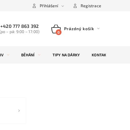
Přihlášení
Registrace
+420 777 863 392
Prázdný košík
(po – pá: 9:00 – 17:00)
NÁKUPNÍ
KOŠÍK
UV
BĚHÁNÍ
TIPY NA DÁRKY
KONTAKTY
ZN