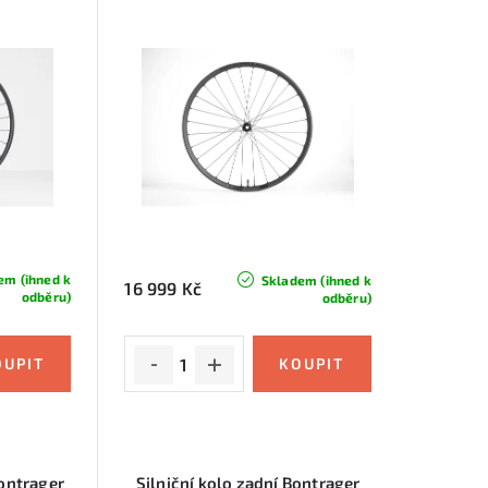
em (ihned k
Skladem (ihned k
16 999 Kč
odběru)
odběru)
Bontrager
Silniční kolo zadní Bontrager