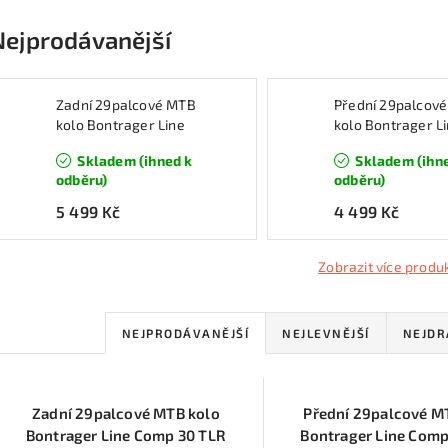
Nejprodávanější
Zadní 29palcové MTB
Přední 29palcov
kolo Bontrager Line
kolo Bontrager L
Comp 30 TLR Boost,
Comp 30 TLR Boo
Skladem (ihned k
Skladem (ihn
Sram XD 11/12 Speed
odběru)
odběru)
5 499 Kč
4 499 Kč
Zobrazit více produ
Ř
NEJPRODÁVANĚJŠÍ
NEJLEVNĚJŠÍ
NEJDR
a
V
z
Zadní 29palcové MTB kolo
Přední 29palcové M
ý
e
Bontrager Line Comp 30 TLR
Bontrager Line Comp