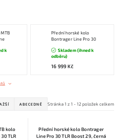
é MTB
Přední horské kolo
ine
Bontrager Line Pro 30
st
TLR Boost 29, černá
ed k
Skladem (ihned k
odběru)
16 999 Kč
ktů
Stránka
1
z
1
-
12
položek celkem
AŽŠÍ
ABECEDNĚ
TB kolo
Přední horské kolo Bontrager
 30 TLR
Line Pro 30 TLR Boost 29, černá