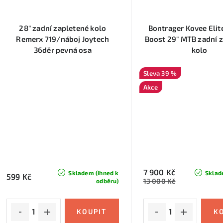
28" zadní zapletené kolo
Bontrager Kovee Elit
Remerx 719/náboj Joytech
Boost 29" MTB zadní 
36děr pevná osa
kolo
39 %
Akce
7 900 Kč
Skladem (ihned k
Sklad
599 Kč
13 000 Kč
odběru)