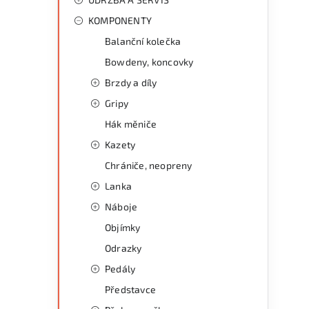
KOMPONENTY
i
Balanční kolečka
Bowdeny, koncovky
Brzdy a díly
Gripy
Hák měniče
Kazety
Chrániče, neopreny
Lanka
Náboje
Objímky
Odrazky
Pedály
Představce