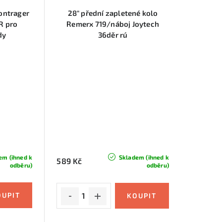
Bontrager
28" přední zapletené kolo
R pro
Remerx 719/náboj Joytech
dy
36děr rú
em (ihned k
Skladem (ihned k
589 Kč
odběru)
odběru)