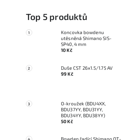
Top 5 produktů
Koncovka bowdenu
utěsněná Shimano SIS-
SP40, 4 mm
10 Kč
i
Duše CST 26x1.5/1.75 AV
99 Kč
O-kroužek (BDU4XX,
BDU37YY, BDU31YY,
BDU34YY, BDU38YY)
50 Kč
Bowden řadící Shimano OT-