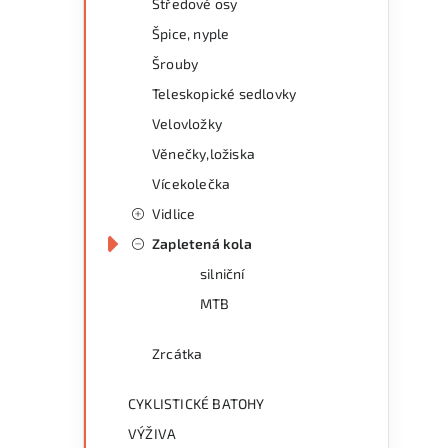
Středové osy
Špice, nyple
Šrouby
Teleskopické sedlovky
Velovložky
Věnečky,ložiska
Vícekolečka
Vidlice
Zapletená kola
silniční
MTB
Zrcátka
CYKLISTICKÉ BATOHY
VÝŽIVA