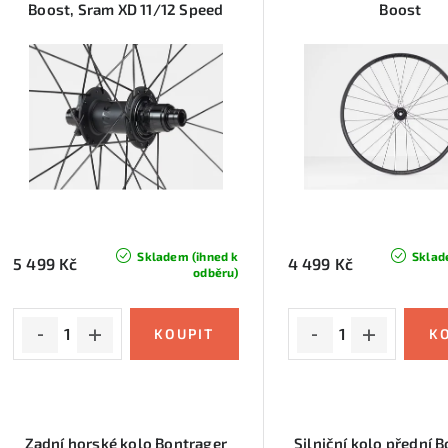
Boost, Sram XD 11/12 Speed
Boost
p
n
í
s
p
p
r
r
o
o
d
d
u
Skladem (ihned k
Sklad
5 499 Kč
4 499 Kč
odběru)
u
k
k
t
t
ů
ů
Zadní horské kolo Bontrager
Silniční kolo přední 