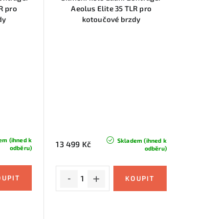
R pro
Aeolus Elite 35 TLR pro
dy
kotoučové brzdy
em (ihned k
Skladem (ihned k
13 499 Kč
odběru)
odběru)