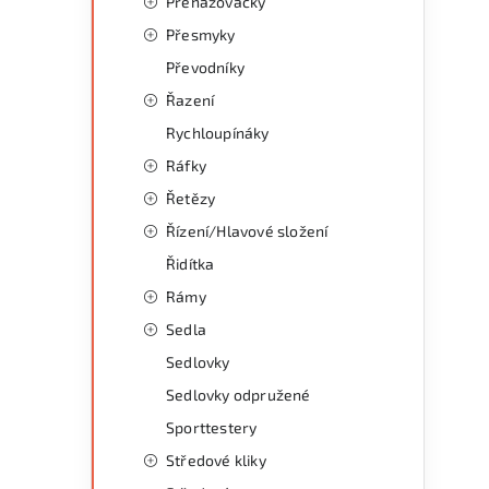
Přehazovačky
Přesmyky
Převodníky
Řazení
Rychloupínáky
Ráfky
Řetězy
Řízení/Hlavové složení
Řidítka
Rámy
Sedla
Sedlovky
Sedlovky odpružené
Sporttestery
Středové kliky