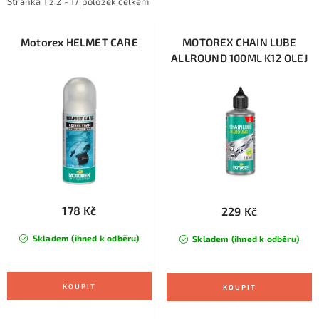
i
e
KONTAKTY
Stránka
1
z
2
-
17
položek celkem
s
n
ZNAČKY
p
í
Motorex HELMET CARE
MOTOREX CHAIN LUBE
ALLROUND 100ML K12 OLEJ
r
p
SKI servis
Půjčovna lyží a SNB
Naše prodejna
o
r
d
o
CYKLO Servis
u
d
k
u
t
k
ů
t
ů
178 Kč
229 Kč
Skladem (ihned k odběru)
Skladem (ihned k odběru)