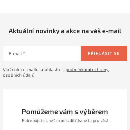
c
á
n
í
k
p
o
r
v
Aktuální novinky a akce na váš e-mail
v
á
k
n
y
í
v
E-mail
PŘIHLÁSIT SE
ý
p
Vložením e-mailu souhlasíte s
podmínkami ochrany
osobních údajů
i
s
u
Pomůžeme vám s výběrem
Potřebujete s něčím poradit? Jsme tu pro vás!