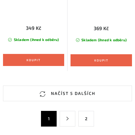
349 Kč
369 Kč
Skladem (ihned k odběru)
Skladem (ihned k odběru)
O
NAČÍST 5 DALŠÍCH
v
l
á
S
1
2
d
t
a
r