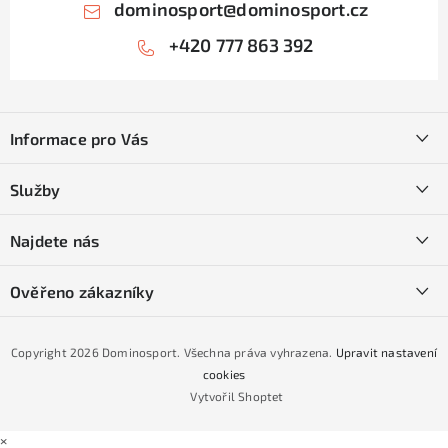
dominosport
@
dominosport.cz
+420 777 863 392
Z
á
Informace pro Vás
p
a
Kontakty
Služby
t
O nás
í
SKI servis
Najdete nás
Obchodní podmínky
Půjčovna lyží a SNB
Podmínky GDPR
Ověřeno zákazníky
Naše prodejna
Jak nakoupit na čtvrtiny bez navýšení?
CYKLO Servis
Copyright 2026
Dominosport
. Všechna práva vyhrazena.
Upravit nastavení
Podmínky nákupu na splátky ESSOX
cookies
Vytvořil Shoptet
×