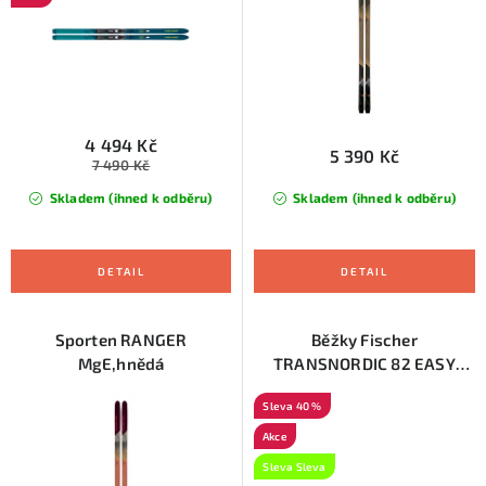
u
d
k
u
t
k
ů
t
ů
4 494 Kč
5 390 Kč
7 490 Kč
Skladem (ihned k odběru)
Skladem (ihned k odběru)
Sporten RANGER
Běžky Fischer
MgE,hnědá
TRANSNORDIC 82 EASY
SKIN XTRALITE 2022/23
40 %
Akce
Sleva