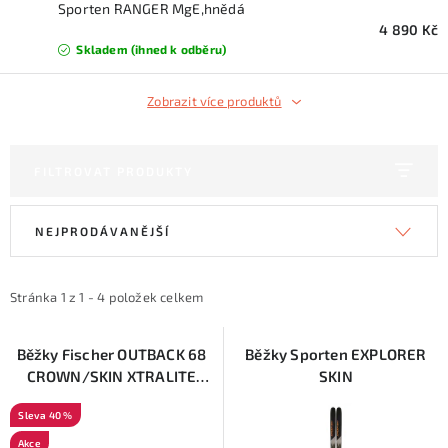
KONTAKTY
Sporten RANGER MgE,hnědá
4 890 Kč
Skladem (ihned k odběru)
ZNAČKY
Zobrazit více produktů
SKI servis
Půjčovna lyží a SNB
Naše prodejna
CYKLO Servis
FILTROVAT PRODUKTY
V
Ř
NEJPRODÁVANĚJŠÍ
ý
a
p
z
i
e
Stránka
1
z
1
-
4
položek celkem
s
n
p
í
Běžky Fischer OUTBACK 68
Běžky Sporten EXPLORER
CROWN/SKIN XTRALITE
SKIN
r
p
2022/23
o
r
40 %
d
o
Akce