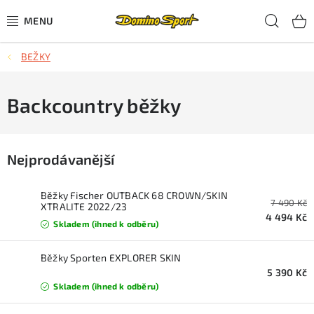
Přejít
Hled
na
obsah
BEŽKY
CYKLISTIKA
SJEZDOVÉ LYŽOVÁNÍ
Backcountry běžky
SKIALPOVÉ LYŽOVÁNÍ
Nejprodávanější
BĚŽECKÉ LYŽOVÁNÍ
Běžky Fischer OUTBACK 68 CROWN/SKIN
7 490 Kč
OBLEČENÍ A OBUV
XTRALITE 2022/23
4 494 Kč
Skladem (ihned k odběru)
BĚHÁNÍ
Běžky Sporten EXPLORER SKIN
5 390 Kč
TIPY NA DÁRKY
Skladem (ihned k odběru)