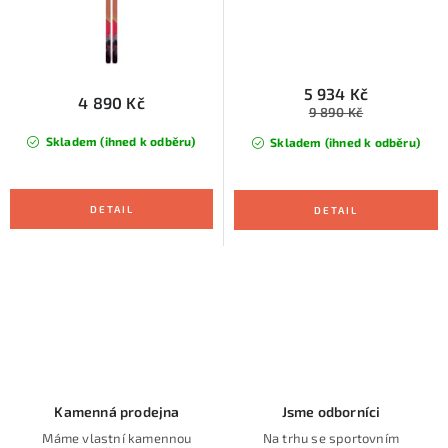
5 934 Kč
4 890 Kč
9 890 Kč
Skladem (ihned k odběru)
Skladem (ihned k odběru)
O
v
l
á
d
Kamenná prodejna
Jsme odborníci
a
Máme vlastní kamennou
Na trhu se sportovním