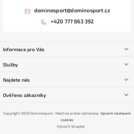
dominosport
@
dominosport.cz
+420 777 863 392
Z
á
Informace pro Vás
p
a
Kontakty
Služby
t
O nás
í
SKI servis
Najdete nás
Obchodní podmínky
Půjčovna lyží a SNB
Podmínky GDPR
Ověřeno zákazníky
Naše prodejna
Jak nakoupit na čtvrtiny bez navýšení?
CYKLO Servis
Copyright 2026
Dominosport
. Všechna práva vyhrazena.
Upravit nastavení
Podmínky nákupu na splátky ESSOX
cookies
Vytvořil Shoptet