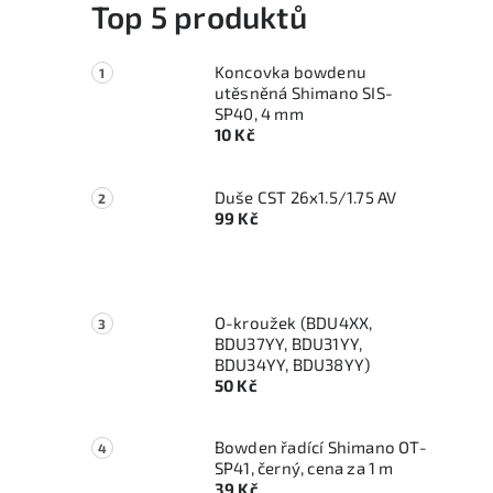
Top 5 produktů
Koncovka bowdenu
utěsněná Shimano SIS-
SP40, 4 mm
10 Kč
Duše CST 26x1.5/1.75 AV
99 Kč
i
O-kroužek (BDU4XX,
BDU37YY, BDU31YY,
BDU34YY, BDU38YY)
50 Kč
Bowden řadící Shimano OT-
SP41, černý, cena za 1 m
39 Kč