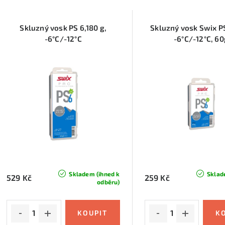
a
V
z
Skluzný vosk PS 6,180 g,
Skluzný vosk Swix P
ý
e
-6°C/-12°C
-6°C/-12°C, 60
p
n
í
s
p
p
r
r
o
o
d
d
u
Skladem (ihned k
Sklad
529 Kč
259 Kč
odběru)
u
k
k
t