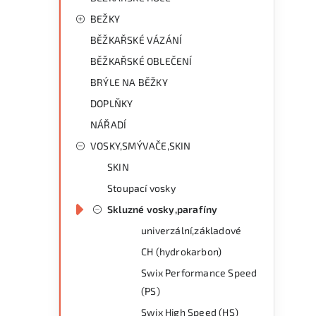
BEŽKY
BĚŽKAŘSKÉ VÁZÁNÍ
BĚŽKAŘSKÉ OBLEČENÍ
BRÝLE NA BĚŽKY
i
DOPLŇKY
NÁŘADÍ
VOSKY,SMÝVAČE,SKIN
SKIN
Stoupací vosky
Skluzné vosky,parafíny
univerzální,základové
CH (hydrokarbon)
Swix Performance Speed
(PS)
Swix High Speed (HS)