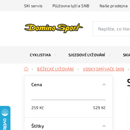
Přejít
SKI servis
Půjčovna lyží a SNB
Naše prodejna
na
obsah
CYKLISTIKA
SJEZDOVÉ LYŽOVÁNÍ
SKI
Domů
BĚŽECKÉ LYŽOVÁNÍ
VOSKY,SMÝVAČE,SKIN
P
Cena
o
s
259
Kč
529
Kč
t
r
Štítky