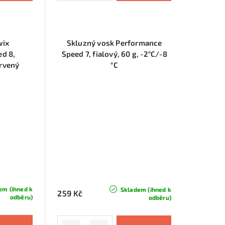
wix
Skluzný vosk Performance
d 8,
Speed 7, fialový, 60 g, -2°C/-8
ervený
°C
em (ihned k
Skladem (ihned k
259 Kč
odběru)
odběru)