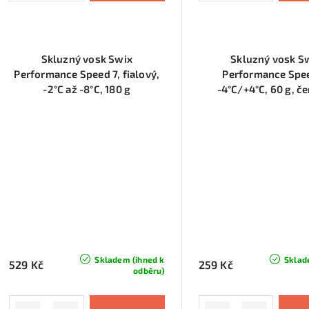
t
ů
ů
Skluzný vosk Swix
Skluzný vosk S
Performance Speed 7, fialový,
Performance Spee
-2°C až -8°C, 180 g
-4°C/+4°C, 60 g, č
Skladem (ihned k
Sklad
529 Kč
259 Kč
odběru)