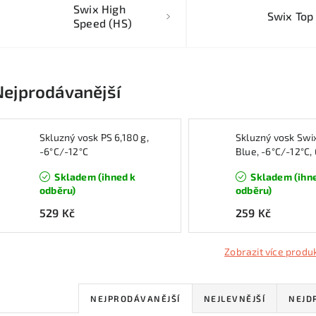
Swix High
Swix Top
Speed (HS)
Nejprodávanější
Skluzný vosk PS 6,180 g,
Skluzný vosk Swi
-6°C/-12°C
Blue, -6°C/-12°C,
Skladem (ihned k
Skladem (ihn
odběru)
odběru)
529 Kč
259 Kč
Zobrazit více produ
Ř
NEJPRODÁVANĚJŠÍ
NEJLEVNĚJŠÍ
NEJD