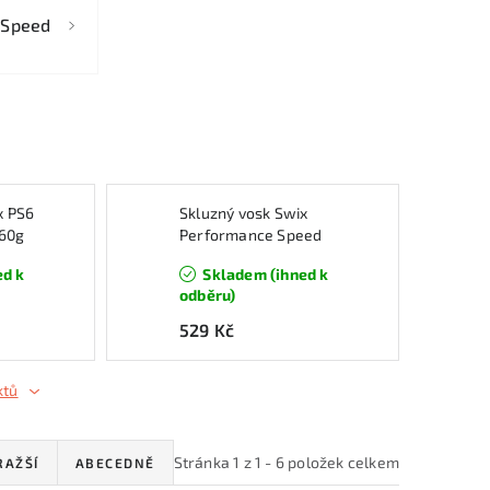
 Speed
x PS6
Skluzný vosk Swix
 60g
Performance Speed
8,-4°C/+4°C, 180 g,
ed k
Skladem (ihned k
červený
odběru)
529 Kč
ktů
Stránka
1
z
1
-
6
položek celkem
RAŽŠÍ
ABECEDNĚ