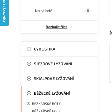
a
Na skladě
6
n
n
Rozbalit filtr
í
p
K
Přeskočit
kategorie
CYKLISTIKA
a
a
n
t
SJEZDOVÉ LYŽOVÁNÍ
e
e
g
SKIALPOVÉ LYŽOVÁNÍ
l
o
r
BĚŽECKÉ LYŽOVÁNÍ
i
BĚŽKAŘSKÉ BOTY
e
BĚŽKAŘSKÉ HOLE