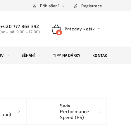
Přihlášení
Registrace
+420 777 863 392
Prázdný košík
(po – pá: 9:00 – 17:00)
NÁKUPNÍ
KOŠÍK
UV
BĚHÁNÍ
TIPY NA DÁRKY
KONTAKTY
ZN
Swix
Performance
rbon)
Speed (PS)