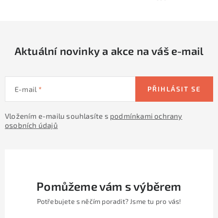
y
í
v
ý
p
Aktuální novinky a akce na váš e-mail
i
s
u
E-mail
PŘIHLÁSIT SE
Vložením e-mailu souhlasíte s
podmínkami ochrany
osobních údajů
Pomůžeme vám s výběrem
Potřebujete s něčím poradit? Jsme tu pro vás!