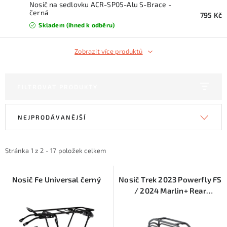
KONTAKTY
Nosič na sedlovku ACR-SP05-Alu S-Brace -
černá
795 Kč
Skladem (ihned k odběru)
ZNAČKY
Zobrazit více produktů
SKI servis
Půjčovna lyží a SNB
Naše prodejna
CYKLO Servis
FILTROVAT PRODUKTY
V
Ř
NEJPRODÁVANĚJŠÍ
ý
a
p
z
i
e
Stránka
1
z
2
-
17
položek celkem
s
n
p
í
Nosič Fe Universal černý
Nosič Trek 2023 Powerfly FS
/ 2024 Marlin+ Rear
r
p
Rackčerná
o
r
d
o