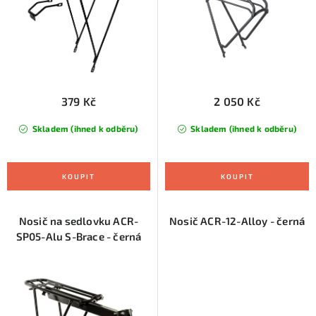
u
d
k
u
t
k
ů
t
ů
379 Kč
2 050 Kč
Skladem (ihned k odběru)
Skladem (ihned k odběru)
Nosič na sedlovku ACR-
Nosič ACR-12-Alloy - černá
SP05-Alu S-Brace - černá