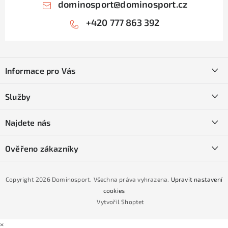
dominosport
@
dominosport.cz
+420 777 863 392
Z
á
Informace pro Vás
p
a
Kontakty
Služby
t
O nás
í
SKI servis
Najdete nás
Obchodní podmínky
Půjčovna lyží a SNB
Podmínky GDPR
Ověřeno zákazníky
Naše prodejna
Jak nakoupit na čtvrtiny bez navýšení?
CYKLO Servis
Copyright 2026
Dominosport
. Všechna práva vyhrazena.
Upravit nastavení
Podmínky nákupu na splátky ESSOX
cookies
Vytvořil Shoptet
×