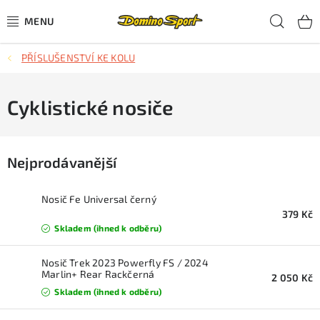
Přejít
Hled
na
obsah
PŘÍSLUŠENSTVÍ KE KOLU
CYKLISTIKA
SJEZDOVÉ LYŽOVÁNÍ
Cyklistické nosiče
SKIALPOVÉ LYŽOVÁNÍ
Nejprodávanější
BĚŽECKÉ LYŽOVÁNÍ
Nosič Fe Universal černý
OBLEČENÍ A OBUV
379 Kč
Skladem (ihned k odběru)
BĚHÁNÍ
Nosič Trek 2023 Powerfly FS / 2024
Marlin+ Rear Rackčerná
2 050 Kč
TIPY NA DÁRKY
Skladem (ihned k odběru)