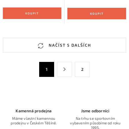
O
NAČÍST 5 DALŠÍCH
v
l
á
S
1
2
d
t
a
r
c
á
n
í
k
p
o
r
Kamenná prodejna
Jsme odborníci
v
v
Máme vlastní kamennou
Na trhu se sportovním
á
k
prodejnu v Českém Těšíně.
vybavením působíme od roku
n
1995.