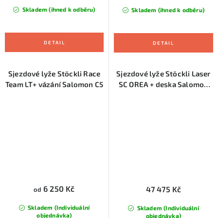
Skladem (ihned k odběru)
Skladem (ihned k odběru)
Sjezdové lyže Stöckli Race
Sjezdové lyže Stöckli Laser
Team LT+ vázání Salomon C5
SC OREA + deska Salomon
FF29 + vázání Salomon MC12
6 250 Kč
47 475 Kč
od
Skladem (Individuální
Skladem (Individuální
objednávka)
objednávka)