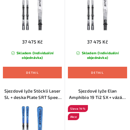
u
d
k
u
t
k
ů
t
ů
37 475 Kč
37 475 Kč
Skladem (Individuální
Skladem (Individuální
objednávka)
objednávka)
Sjezdové lyže Stöckli Laser
Sjezdové lyže Elan
SL + deska Plate SRT Speed
Amphibio 19 Ti2 SX + vázání
20 + vázání SRT 12, 160 cm
ELX 12.0
14 %
Akce