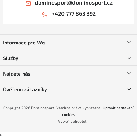
dominosport
@
dominosport.cz
+420 777 863 392
Z
á
Informace pro Vás
p
a
Kontakty
Služby
t
O nás
í
SKI servis
Najdete nás
Obchodní podmínky
Půjčovna lyží a SNB
Podmínky GDPR
Ověřeno zákazníky
Naše prodejna
Jak nakoupit na čtvrtiny bez navýšení?
CYKLO Servis
Copyright 2026
Dominosport
. Všechna práva vyhrazena.
Upravit nastavení
Podmínky nákupu na splátky ESSOX
cookies
Vytvořil Shoptet
×