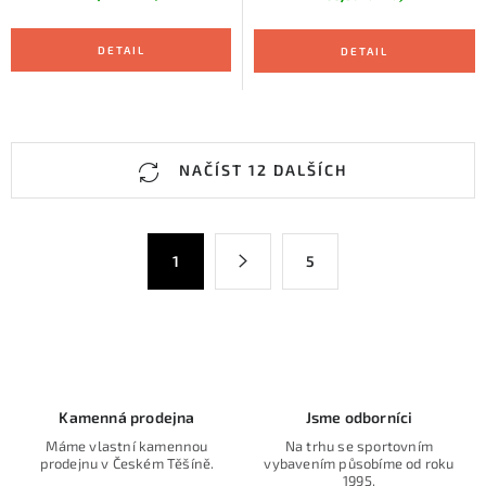
O
NAČÍST 12 DALŠÍCH
v
l
á
S
1
5
d
t
a
r
c
á
n
í
k
p
o
r
Kamenná prodejna
Jsme odborníci
v
v
Máme vlastní kamennou
Na trhu se sportovním
á
k
prodejnu v Českém Těšíně.
vybavením působíme od roku
n
1995.