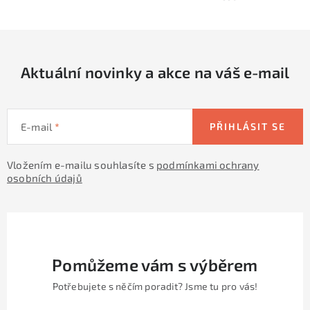
y
í
v
ý
p
Aktuální novinky a akce na váš e-mail
i
s
u
E-mail
PŘIHLÁSIT SE
Vložením e-mailu souhlasíte s
podmínkami ochrany
osobních údajů
Pomůžeme vám s výběrem
Potřebujete s něčím poradit? Jsme tu pro vás!