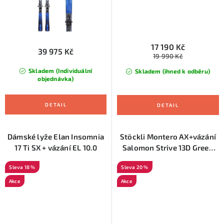
17 190 Kč
39 975 Kč
19 990 Kč
Skladem (Individuální
Skladem (ihned k odběru)
objednávka)
Dámské lyže Elan Insomnia
Stöckli Montero AX+vázání
17 Ti SX + vázání EL 10.0
Salomon Strive 13D Green
D90, 173 cm
18 %
20 %
Akce
Akce