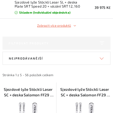
KONTAKTY
Sjezdové lyže Stöckli Laser SL + deska
Plate SRT Speed 20 + vázání SRT 12, 160
39 975 Kč
cm
Skladem (Individuální objednávka)
ZNAČKY
Zobrazit více produktů
SKI servis
Půjčovna lyží a SNB
Naše prodejna
CYKLO Servis
FILTROVAT PRODUKTY
V
Ř
NEJPRODÁVANĚJŠÍ
ý
a
p
z
i
e
Stránka
1
z
5
-
56
položek celkem
s
n
p
í
Sjezdové lyže Stöckli Laser
Sjezdové lyže Stöckli Laser
SC + deska Salomon FF29 +
SC + deska Salomon FF29 +
r
p
vázání Salomon MC12, 170
vázání Salomon MC12,164
o
r
cm
cm
d
o