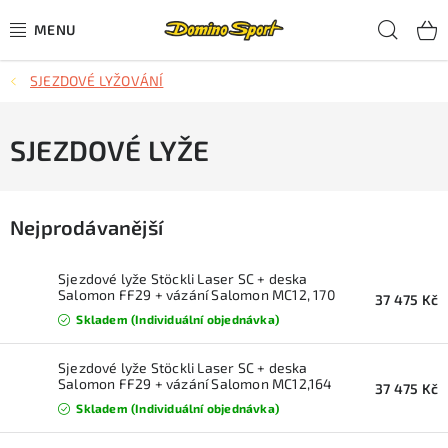
Přejít
Hled
na
obsah
SJEZDOVÉ LYŽOVÁNÍ
CYKLISTIKA
SJEZDOVÉ LYŽOVÁNÍ
SJEZDOVÉ LYŽE
SKIALPOVÉ LYŽOVÁNÍ
Nejprodávanější
BĚŽECKÉ LYŽOVÁNÍ
Sjezdové lyže Stöckli Laser SC + deska
OBLEČENÍ A OBUV
Salomon FF29 + vázání Salomon MC12, 170
37 475 Kč
cm
Skladem (Individuální objednávka)
BĚHÁNÍ
Sjezdové lyže Stöckli Laser SC + deska
Salomon FF29 + vázání Salomon MC12,164
37 475 Kč
TIPY NA DÁRKY
cm
Skladem (Individuální objednávka)