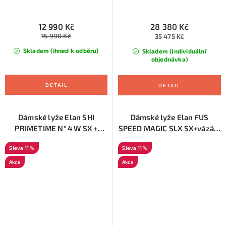
12 990 Kč
28 380 Kč
15 990 Kč
35 475 Kč
Skladem (ihned k odběru)
Skladem (Individuální
objednávka)
Dámské lyže Elan SHI
Dámské lyže Elan FUS
PRIMETIME N° 4 W SX +
SPEED MAGIC SLX SX+vázání
vázání ELX 11.0
ELX 11
11 %
11 %
Akce
Akce