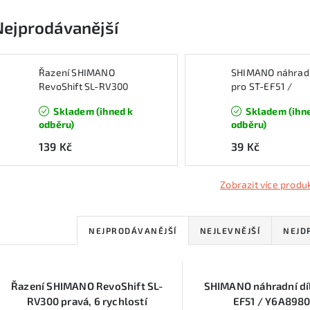
Nejprodávanější
Řazení SHIMANO
SHIMANO náhradn
RevoShift SL-RV300
pro ST-EF51 /
pravá, 6 rychlostí
Y6A898010
Skladem (ihned k
Skladem (ihn
odběru)
odběru)
139 Kč
39 Kč
Zobrazit více produ
Ř
NEJPRODÁVANĚJŠÍ
NEJLEVNĚJŠÍ
NEJD
a
V
z
Řazení SHIMANO RevoShift SL-
SHIMANO náhradní díl
ý
e
RV300 pravá, 6 rychlostí
EF51 / Y6A898