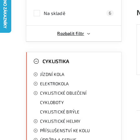
a
Na skladě
6
n
n
Rozbalit filtr
í
p
K
Přeskočit
kategorie
CYKLISTIKA
a
a
JÍZDNÍ KOLA
n
t
ELEKTROKOLA
e
e
CYKLISTICKÉ OBLEČENÍ
g
l
CYKLOBOTY
o
CYKLISTICKÉ BRÝLE
r
CYKLISTICKÉ HELMY
i
PŘÍSLUŠENSTVÍ KE KOLU
e
ÚDRŽBA A SERVIS