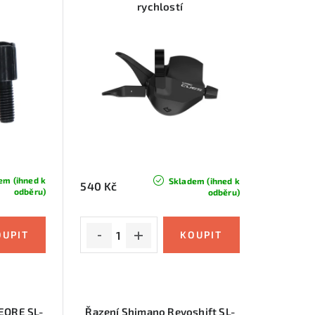
rychlostí
em (ihned k
Skladem (ihned k
540 Kč
odběru)
odběru)
EORE SL-
Řazení Shimano Revoshift SL-