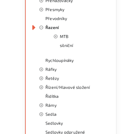
Přehazovačky
Přesmyky
Převodníky
Řazení
MTB
silniční
Rychloupínáky
Ráfky
Řetězy
Řízení/Hlavové složení
Řidítka
Rámy
Sedla
Sedlovky
Sedlovky odpružené