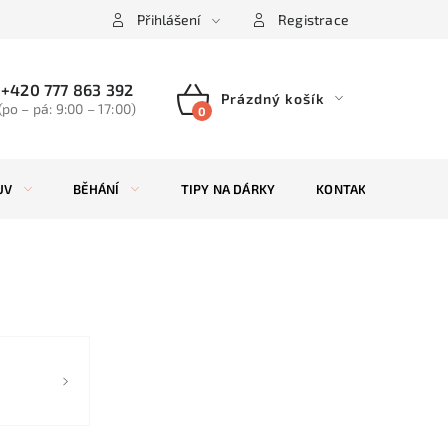
Přihlášení
Registrace
+420 777 863 392
Prázdný košík
(po – pá: 9:00 – 17:00)
NÁKUPNÍ
KOŠÍK
UV
BĚHÁNÍ
TIPY NA DÁRKY
KONTAKTY
ZN