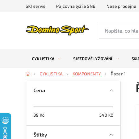
Přejít
SKI servis
Půjčovna lyží a SNB
Naše prodejna
na
obsah
CYKLISTIKA
SJEZDOVÉ LYŽOVÁNÍ
SKI
Domů
CYKLISTIKA
KOMPONENTY
Řazení
P
Cena
o
s
39
Kč
540
Kč
t
r
Štítky