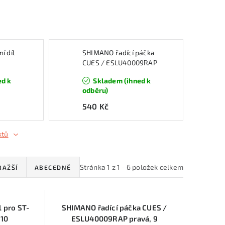
í díl
SHIMANO řadící páčka
CUES / ESLU40009RAP
pravá, 9 rychlostí
ed k
Skladem (ihned k
odběru)
540 Kč
ktů
Stránka
1
z
1
-
6
položek celkem
RAŽŠÍ
ABECEDNĚ
 pro ST-
SHIMANO řadící páčka CUES /
010
ESLU40009RAP pravá, 9