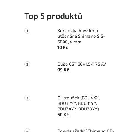
Top 5 produktů
Koncovka bowdenu
utěsněná Shimano SIS-
SP40, 4 mm
10 Kč
Duše CST 26x1.5/1.75 AV
99 Kč
O-kroužek (BDU4XX,
BDU37YY, BDU31YY,
BDU34YY, BDU38YY)
50 Kč
Bowden řadící Shimano OT-