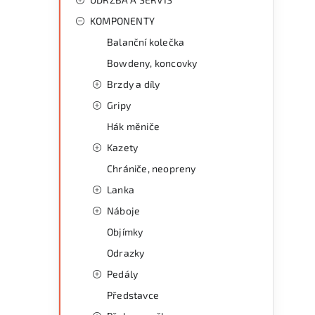
KOMPONENTY
i
Balanční kolečka
Bowdeny, koncovky
Brzdy a díly
Gripy
Hák měniče
Kazety
Chrániče, neopreny
Lanka
Náboje
Objímky
Odrazky
Pedály
Představce