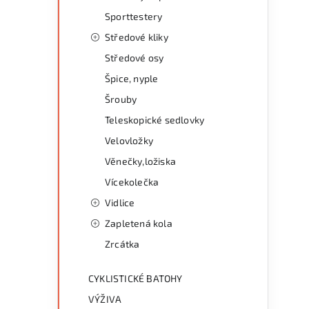
Sporttestery
Středové kliky
Středové osy
Špice, nyple
l
Šrouby
Teleskopické sedlovky
Velovložky
Věnečky,ložiska
Vícekolečka
í
Vidlice
Zapletená kola
Zrcátka
CYKLISTICKÉ BATOHY
VÝŽIVA