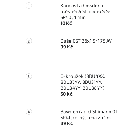
Koncovka bowdenu
utěsněná Shimano SIS-
SP40, 4 mm
10 Kč
Duše CST 26x1.5/1.75 AV
99 Kč
O-kroužek (BDU4XX,
BDU37YY, BDU31YY,
BDU34YY, BDU38YY)
50 Kč
l
Bowden řadící Shimano OT-
SP41, černý, cena za 1 m
39 Kč