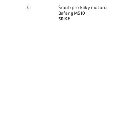
Šroub pro kliky motoru
í
Bafang M510
50 Kč
i