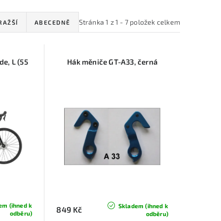
Stránka
1
z
1
-
7
položek celkem
RAŽŠÍ
ABECEDNĚ
e, L (55
Hák měniče GT-A33, černá
em (ihned k
Skladem (ihned k
849 Kč
odběru)
odběru)