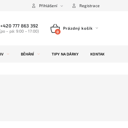
Přihlášení
Registrace
+420 777 863 392
Prázdný košík
(po – pá: 9:00 – 17:00)
NÁKUPNÍ
KOŠÍK
UV
BĚHÁNÍ
TIPY NA DÁRKY
KONTAKTY
ZN