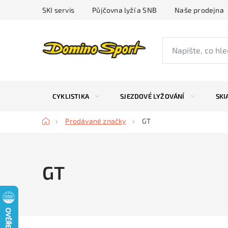
Přejít
SKI servis
Půjčovna lyží a SNB
Naše prodejna
na
obsah
CYKLISTIKA
SJEZDOVÉ LYŽOVÁNÍ
SKI
Domů
Prodávané značky
GT
GT