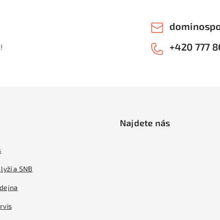
dominospo
+420 777 8
!
Najdete nás
s
lyží a SNB
dejna
rvis