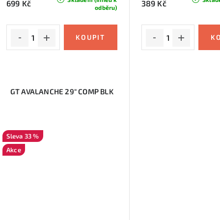
699 Kč
389 Kč
odběru)
GT AVALANCHE 29" COMP BLK
33 %
Akce