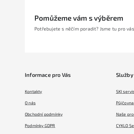
Pomůžeme vám s výběrem
Potřebujete s něčím poradit? Jsme tu pro vás
Z
á
Informace pro Vás
Služby
p
a
Kontakty
SKI servi
t
O nás
Půjčovna 
í
Obchodní podmínky
Naše pro
Podmínky GDPR
CYKLO Se