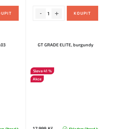
A03
GT GRADE ELITE, burgundy
41 %
Akce
17 999 Kč
em (ihned k
Skladem (ihned k