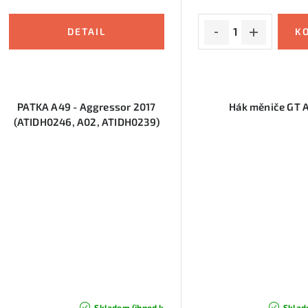
u
k
k
t
t
ů
ů
PATKA A49 - Aggressor 2017
Hák měniče GT 
(ATIDH0246, A02, ATIDH0239)
Skladem (ihned k
Sklad