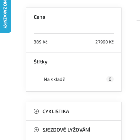
P
Cena
o
s
389
Kč
27990
Kč
t
r
Štítky
i
a
Na skladě
6
n
n
K
Přeskočit
í
kategorie
CYKLISTIKA
a
p
t
a
SJEZDOVÉ LYŽOVÁNÍ
e