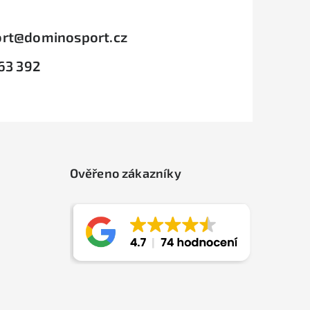
rt
@
dominosport.cz
63 392
Ověřeno zákazníky