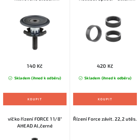
r
p
Bontrager, černá
obsahuje 3 ks podložek
o
r
d
o
u
d
k
u
t
k
ů
t
ů
140 Kč
420 Kč
Skladem (ihned k odběru)
Skladem (ihned k odběru)
víčko řízení FORCE 1 1/8"
Řízení Force závit. 22,2 utěs.
AHEAD Al,černé