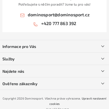
Potřebujete s něčím poradit? Jsme tu pro vás!
dominosport
@
dominosport.cz
+420 777 863 392
Z
á
Informace pro Vás
p
a
Kontakty
Služby
t
O nás
í
SKI servis
Najdete nás
Obchodní podmínky
Půjčovna lyží a SNB
Podmínky GDPR
Ověřeno zákazníky
Naše prodejna
Jak nakoupit na čtvrtiny bez navýšení?
CYKLO Servis
Copyright 2026
Dominosport
. Všechna práva vyhrazena.
Upravit nastavení
Podmínky nákupu na splátky ESSOX
cookies
Vytvořil Shoptet