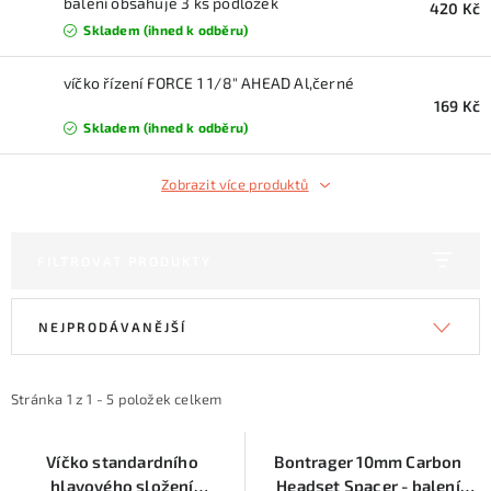
KONTAKTY
balení obsahuje 3 ks podložek
420 Kč
Skladem (ihned k odběru)
ZNAČKY
víčko řízení FORCE 1 1/8" AHEAD Al,černé
169 Kč
SKI servis
Půjčovna lyží a SNB
Naše prodejna
Skladem (ihned k odběru)
CYKLO Servis
Zobrazit více produktů
FILTROVAT PRODUKTY
V
Ř
NEJPRODÁVANĚJŠÍ
ý
a
p
z
i
e
Stránka
1
z
1
-
5
položek celkem
s
n
p
í
Víčko standardního
Bontrager 10mm Carbon
hlavového složení
Headset Spacer - balení