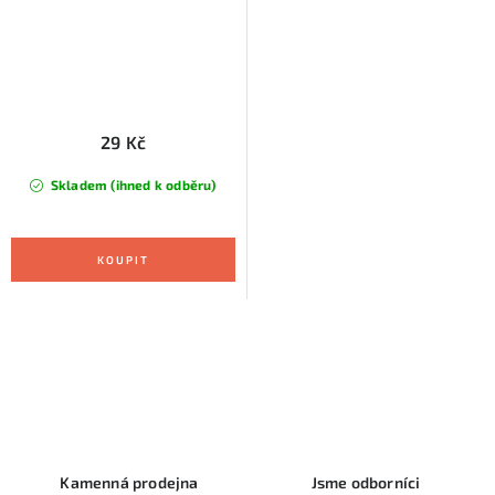
29 Kč
Skladem (ihned k odběru)
O
v
l
á
d
Kamenná prodejna
Jsme odborníci