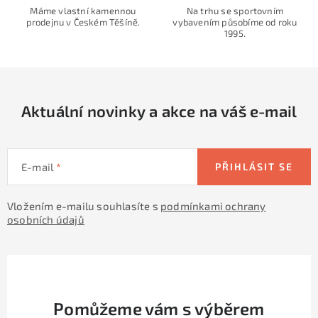
a
Máme vlastní kamennou
Na trhu se sportovním
prodejnu v Českém Těšíně.
vybavením působíme od roku
c
1995.
í
p
r
v
Aktuální novinky a akce na váš e-mail
k
y
v
E-mail
PŘIHLÁSIT SE
ý
p
Vložením e-mailu souhlasíte s
podmínkami ochrany
i
osobních údajů
s
u
Pomůžeme vám s výběrem