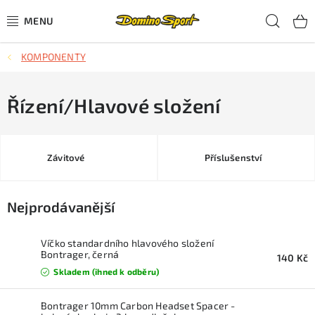
Přejít
Hled
na
obsah
KOMPONENTY
CYKLISTIKA
SJEZDOVÉ LYŽOVÁNÍ
Řízení/Hlavové složení
SKIALPOVÉ LYŽOVÁNÍ
Závitové
Příslušenství
BĚŽECKÉ LYŽOVÁNÍ
Nejprodávanější
OBLEČENÍ A OBUV
BĚHÁNÍ
Víčko standardního hlavového složení
Bontrager, černá
140 Kč
Skladem (ihned k odběru)
TIPY NA DÁRKY
Bontrager 10mm Carbon Headset Spacer -