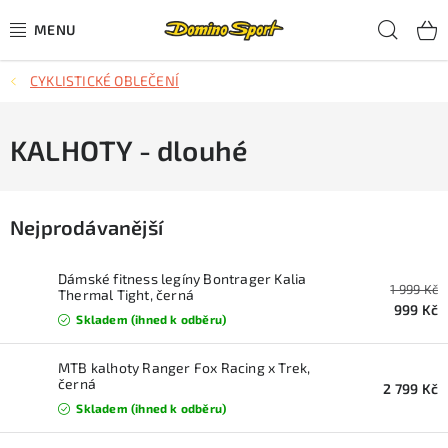
Přejít
Hled
na
obsah
CYKLISTICKÉ OBLEČENÍ
CYKLISTIKA
SJEZDOVÉ LYŽOVÁNÍ
KALHOTY - dlouhé
SKIALPOVÉ LYŽOVÁNÍ
Nejprodávanější
BĚŽECKÉ LYŽOVÁNÍ
Dámské fitness legíny Bontrager Kalia
1 999 Kč
OBLEČENÍ A OBUV
Thermal Tight, černá
999 Kč
Skladem (ihned k odběru)
BĚHÁNÍ
MTB kalhoty Ranger Fox Racing x Trek,
černá
2 799 Kč
TIPY NA DÁRKY
Skladem (ihned k odběru)