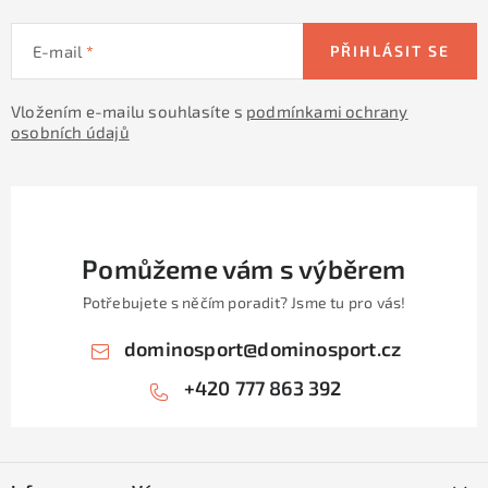
y
v
E-mail
PŘIHLÁSIT SE
ý
p
Vložením e-mailu souhlasíte s
podmínkami ochrany
i
osobních údajů
s
u
Pomůžeme vám s výběrem
Potřebujete s něčím poradit? Jsme tu pro vás!
dominosport
@
dominosport.cz
+420 777 863 392
Z
á