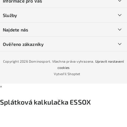
Informace pro Vás
p
a
Kontakty
Služby
t
O nás
í
SKI servis
Najdete nás
Obchodní podmínky
Půjčovna lyží a SNB
Podmínky GDPR
Ověřeno zákazníky
Naše prodejna
Jak nakoupit na čtvrtiny bez navýšení?
CYKLO Servis
Copyright 2026
Dominosport
. Všechna práva vyhrazena.
Upravit nastavení
Podmínky nákupu na splátky ESSOX
cookies
Vytvořil Shoptet
×
Splátková kalkulačka ESSOX