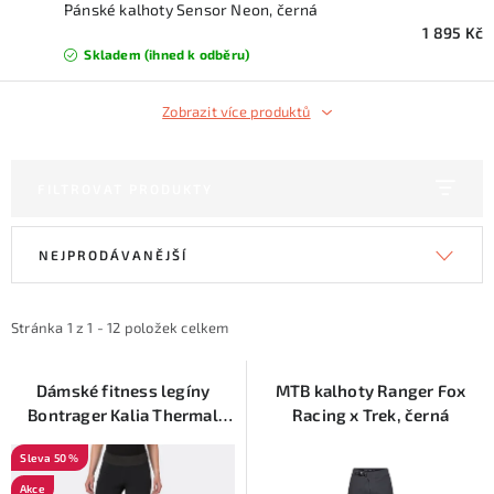
KONTAKTY
Pánské kalhoty Sensor Neon, černá
1 895 Kč
Skladem (ihned k odběru)
ZNAČKY
Zobrazit více produktů
SKI servis
Půjčovna lyží a SNB
Naše prodejna
CYKLO Servis
FILTROVAT PRODUKTY
V
Ř
NEJPRODÁVANĚJŠÍ
ý
a
p
z
i
e
Stránka
1
z
1
-
12
položek celkem
s
n
p
í
Dámské fitness legíny
MTB kalhoty Ranger Fox
Bontrager Kalia Thermal
Racing x Trek, černá
r
p
Tight, černá
o
r
50 %
d
o
Akce