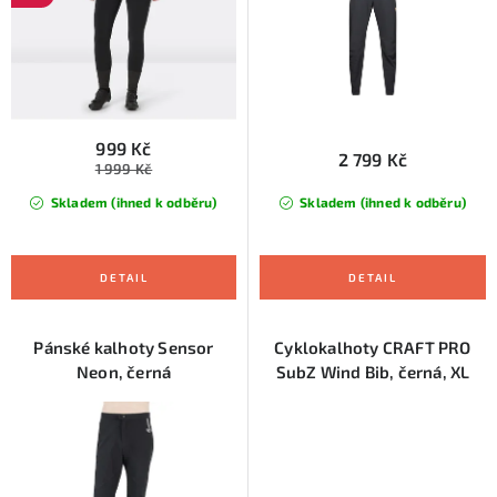
u
d
k
u
t
k
ů
t
ů
999 Kč
2 799 Kč
1 999 Kč
Skladem (ihned k odběru)
Skladem (ihned k odběru)
Pánské kalhoty Sensor
Cyklokalhoty CRAFT PRO
Neon, černá
SubZ Wind Bib, černá, XL