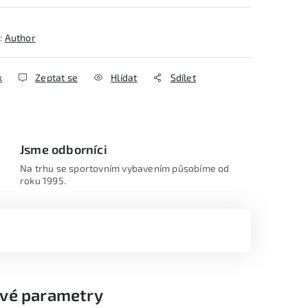
:
Author
k
Zeptat se
Hlídat
Sdílet
Jsme odborníci
Na trhu se sportovním vybavením působíme od
roku 1995.
vé parametry