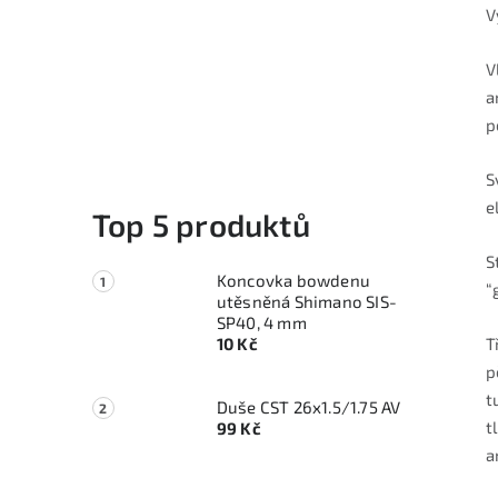
V
V
a
p
S
e
Top 5 produktů
S
Koncovka bowdenu
“
utěsněná Shimano SIS-
SP40, 4 mm
10 Kč
T
p
t
Duše CST 26x1.5/1.75 AV
t
99 Kč
a