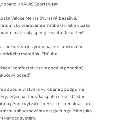
yrobeno v KALAS Sportswear.
ložka Veloce Men je třívrstvá, bezešvá,
natomicky tvarovaná a antibakteriální vložka,
oužité materiály splňují kvalitu Oeko-Tex®.
vrchní vrstva je vyrobena ze 4 směrového
lastického materiálu EitCube.
třední komfortní vrstva dodává pohodlný
gaučový posed”.
řetí spodní vrstva je vyrobena z podpůrné
ěny, zvýšená tloušťka společně se středně
uhou pěnou vytvářejí perfektní kombinaci pro
lumení a absorbování energie fungujícího jako
nti-shock systém.