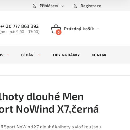
Přihlášení
Registrace
+420 777 863 392
Prázdný košík
(po – pá: 9:00 – 17:00)
NÁKUPNÍ
KOŠÍK
UV
BĚHÁNÍ
TIPY NA DÁRKY
KONTAKTY
ZN
lhoty dlouhé Men
ort NoWind X7,černá
 Sport NoWind X7 dlouhé kalhoty s vložkou jsou