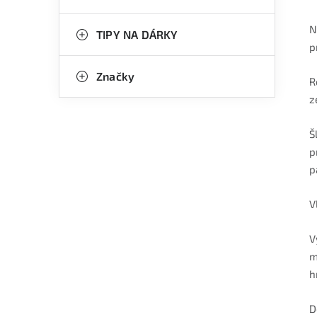
N
TIPY NA DÁRKY
p
Značky
R
z
Š
p
p
V
V
m
h
D