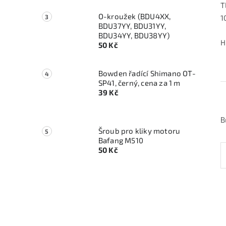
T
O-kroužek (BDU4XX,
1
BDU37YY, BDU31YY,
BDU34YY, BDU38YY)
H
50 Kč
Bowden řadící Shimano OT-
SP41, černý, cena za 1 m
39 Kč
B
Šroub pro kliky motoru
Bafang M510
50 Kč