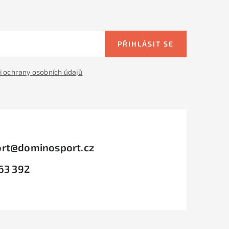
PŘIHLÁSIT SE
 ochrany osobních údajů
rt
@
dominosport.cz
63 392