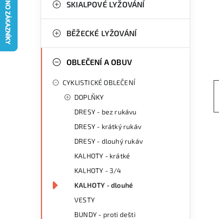
g
SKIALPOVÉ LYŽOVÁNÍ
r
o
a
r
BĚŽECKÉ LYŽOVÁNÍ
n
i
OBLEČENÍ A OBUV
e
n
CYKLISTICKÉ OBLEČENÍ
í
DOPLŇKY
p
DRESY - bez rukávu
a
DRESY - krátký rukáv
n
DRESY - dlouhý rukáv
KALHOTY - krátké
e
KALHOTY - 3/4
l
KALHOTY - dlouhé
VESTY
BUNDY - proti dešti