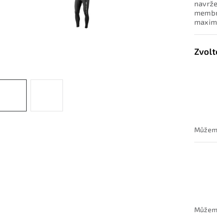
navrže
membrá
maximá