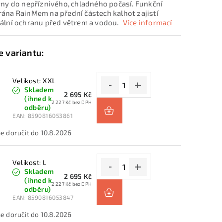
ny do nepříznivého, chladného počasí. Funkční
na RainMem na přední částech kalhot zajistí
lní ochranu před větrem a vodou.
Více informací
Velikost: XXL
Skladem
2 695 Kč
(ihned k
2 227 Kč bez DPH
odběru)
EAN:
8590816053861
10.8.2026
Velikost: L
Skladem
2 695 Kč
(ihned k
2 227 Kč bez DPH
odběru)
EAN:
8590816053847
10.8.2026