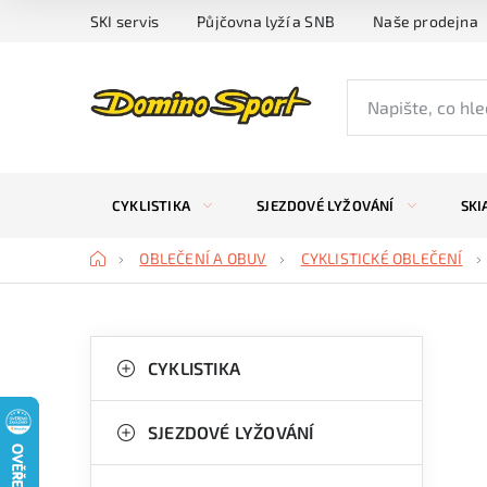
Přejít
SKI servis
Půjčovna lyží a SNB
Naše prodejna
na
obsah
CYKLISTIKA
SJEZDOVÉ LYŽOVÁNÍ
SKI
Domů
OBLEČENÍ A OBUV
CYKLISTICKÉ OBLEČENÍ
P
K
Přeskočit
kategorie
CYKLISTIKA
a
o
t
s
SJEZDOVÉ LYŽOVÁNÍ
e
t