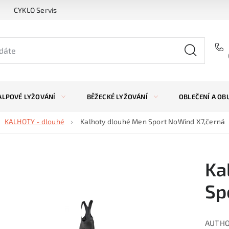
CYKLO Servis
ALPOVÉ LYŽOVÁNÍ
BĚŽECKÉ LYŽOVÁNÍ
OBLEČENÍ A OB
KALHOTY - dlouhé
Kalhoty dlouhé Men Sport NoWind X7,černá
Ka
Sp
AUTHOR