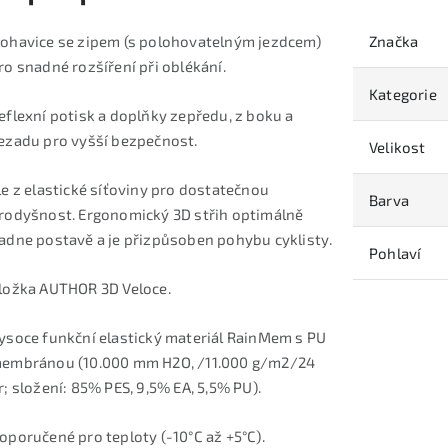
ohavice se zipem (s polohovatelným jezdcem)
Značka
ro snadné rozšíření při oblékání.
Kategorie
eflexní potisk a doplňky zepředu, z boku a
ezadu pro vyšší bezpečnost.
Velikost
le z elastické síťoviny pro dostatečnou
Barva
rodyšnost. Ergonomický 3D střih optimálně
adne postavě a je přizpůsoben pohybu cyklisty.
Pohlaví
ložka AUTHOR 3D Veloce.
ysoce funkční elastický materiál RainMem s PU
embránou (10.000 mm H2O, /11.000 g/m2/24
r; složení: 85% PES, 9,5% EA, 5,5% PU).
oporučené pro teploty (-10°C až +5°C).