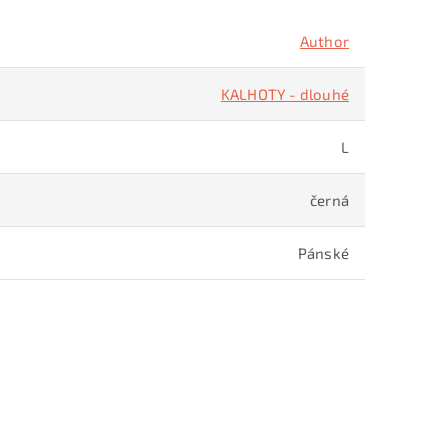
Author
KALHOTY - dlouhé
L
černá
Pánské