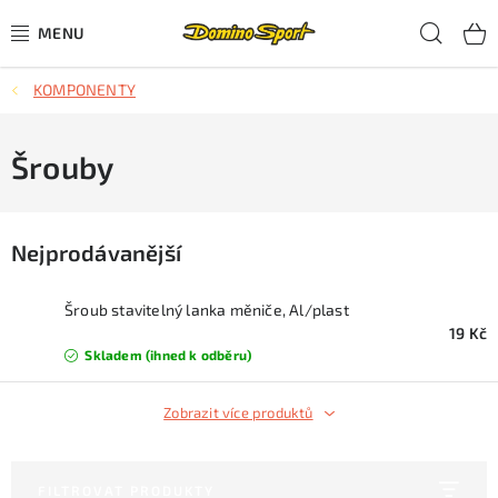
Přejít
Hled
na
obsah
KOMPONENTY
CYKLISTIKA
SJEZDOVÉ LYŽOVÁNÍ
Šrouby
SKIALPOVÉ LYŽOVÁNÍ
Nejprodávanější
BĚŽECKÉ LYŽOVÁNÍ
Šroub stavitelný lanka měniče, Al/plast
OBLEČENÍ A OBUV
19 Kč
Skladem (ihned k odběru)
BĚHÁNÍ
Zobrazit více produktů
TIPY NA DÁRKY
FILTROVAT PRODUKTY