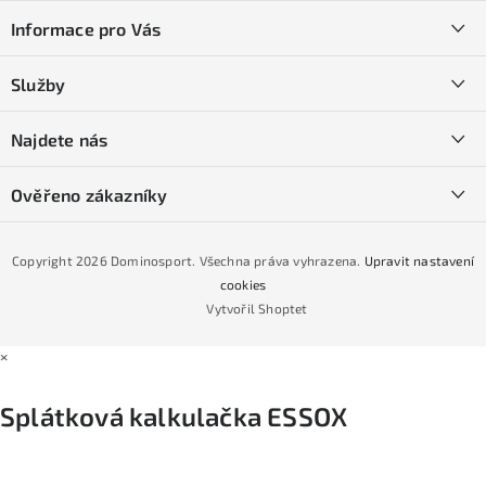
á
Informace pro Vás
p
a
Kontakty
Služby
t
O nás
í
SKI servis
Najdete nás
Obchodní podmínky
Půjčovna lyží a SNB
Podmínky GDPR
Ověřeno zákazníky
Naše prodejna
Jak nakoupit na čtvrtiny bez navýšení?
CYKLO Servis
Copyright 2026
Dominosport
. Všechna práva vyhrazena.
Upravit nastavení
Podmínky nákupu na splátky ESSOX
cookies
Vytvořil Shoptet
×
Splátková kalkulačka ESSOX