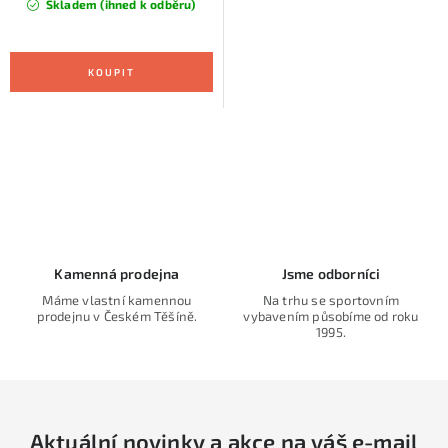
Skladem (ihned k odběru)
O
v
l
á
d
Kamenná prodejna
Jsme odborníci
a
Máme vlastní kamennou
Na trhu se sportovním
prodejnu v Českém Těšíně.
vybavením působíme od roku
c
1995.
í
p
r
v
Aktuální novinky a akce na váš e-mail