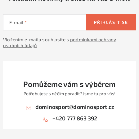
k
y
v
E-mail
PŘIHLÁSIT SE
ý
p
Vložením e-mailu souhlasíte s
podmínkami ochrany
i
osobních údajů
s
u
Pomůžeme vám s výběrem
Potřebujete s něčím poradit? Jsme tu pro vás!
dominosport
@
dominosport.cz
+420 777 863 392
Z