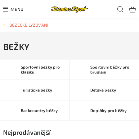
Přejít
Hled
na
obsah
BĚŽECKÉ LYŽOVÁNÍ
CYKLISTIKA
SJEZDOVÉ LYŽOVÁNÍ
BEŽKY
SKIALPOVÉ LYŽOVÁNÍ
Sportovní běžky pro
Sportovní běžky pro
klasiku
bruslení
BĚŽECKÉ LYŽOVÁNÍ
Turistické běžky
Dětské běžky
OBLEČENÍ A OBUV
BĚHÁNÍ
Backcountry běžky
Doplňky pro běžky
TIPY NA DÁRKY
Nejprodávanější