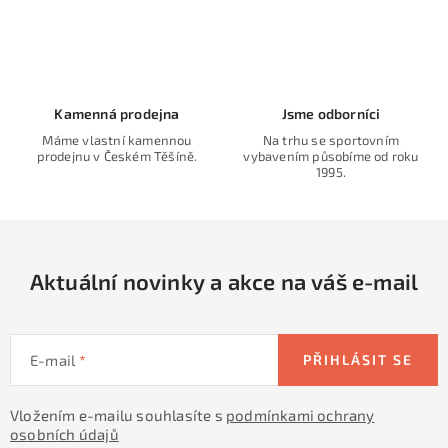
O
v
l
á
d
Kamenná prodejna
Jsme odborníci
a
Máme vlastní kamennou
Na trhu se sportovním
prodejnu v Českém Těšíně.
vybavením působíme od roku
c
1995.
í
p
r
v
Aktuální novinky a akce na váš e-mail
k
y
v
E-mail
PŘIHLÁSIT SE
ý
p
Vložením e-mailu souhlasíte s
podmínkami ochrany
i
osobních údajů