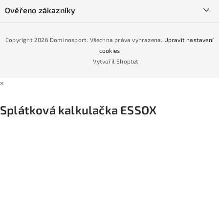
Podmínky GDPR
Ověřeno zákazníky
Naše prodejna
Jak nakoupit na čtvrtiny bez navýšení?
CYKLO Servis
Copyright 2026
Dominosport
. Všechna práva vyhrazena.
Upravit nastavení
Podmínky nákupu na splátky ESSOX
cookies
Vytvořil Shoptet
×
Splátková kalkulačka ESSOX