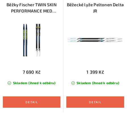
p
í
Běžky Fischer TWIN SKIN
Běžecké lyže Peltonen Delta
PERFORMANCE MED
JR
r
p
+vázání CONTROL STEP
o
r
2025/26
d
o
u
d
k
u
t
k
ů
t
ů
7 690 Kč
1 399 Kč
Skladem (ihned k odběru)
Skladem (ihned k odběru)